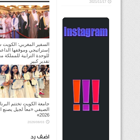
2021/11/17
السفير المغربي: الكويت 
إستراتيجي وموقفها الداعم
للوحدة الترابية للمملكة م
تقدير كبير
2026/08/03
جامعة الكويت تختتم البرنا
الصيفي «معاً لجيل يصنع ال
2026»
2026/08/03
اضف رد