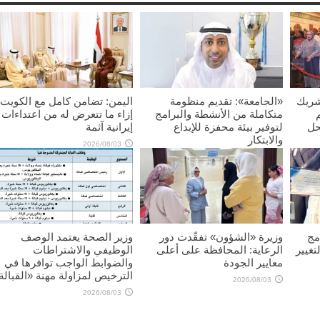
شريك
«الجامعة»: تقديم منظومة
اليمن: تضامن كامل مع الكويت
متكاملة من الأنشطة والبرامج
إزاء ما تتعرض له من اعتداءات
حل
لتوفير بيئة محفزة للإبداع
إيرانية آثمة
والابتكار
2026/08/03
2026/08/03
مج
وزيرة «الشؤون» تفقّدت دور
وزير الصحة يعتمد الوصف
تغيير
الرعاية: المحافظة على أعلى
الوظيفي والاشتراطات
معايير الجودة
والضوابط الواجب توافرها في
الترخيص لمزاولة مهنة «القبالة
2026/08/03
2026/08/03