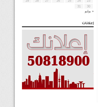
29
28
27
26
25
24
23
31
30
« يوليو
إعلانات