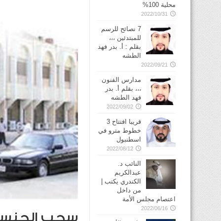
محلية 100%
2022/10/31
7 نصائح للرسم
للمبتدئين ،،،
بقلم : أ. بدر فهد
الطشه
2022/09/21
مدارس الفنون
،،، بقلم أ. بدر
فهد الطشه
2022/09/02
قريبا افتتاح 3
خطوط مترو في
2022/08/12
النائب د.
عبدالكريم
الكندري يكتب |
من داخل
اعتصام مجلس الأمة
2022/06/16