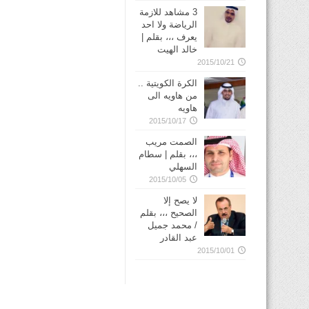
3 مشاهد للازمة
الرياضة ولا احد
يعرف ،،، بقلم |
خالد الهيت
2015/10/21
الكرة الكويتية ..
من هاويه الى
هاويه
2015/10/17
الصمت مريب
،،، بقلم | سطام
السهلي
2015/10/05
لا يصح إلا
الصحيح ،،، بقلم
/ محمد جميل
عبد القادر
2015/10/01