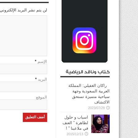
لن يتم نشر البريد الإلكتروني
الإسم
*
كتاب وناقد الرياضية
البريد
*
راكان الغفيلي: المملكة
العربية السعودية وجهة
سياحية متميزة تستحق
الموقع
الاكتشاف
2023/07/29
اسباب و حلول
لظاهرة ” العنف
في ملاعبنا ” !
2015/12/13