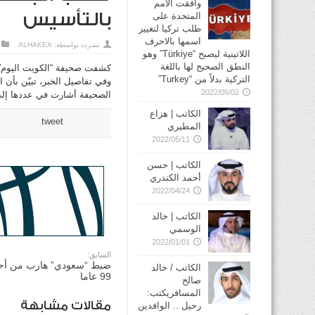
وافقت الأمم
بالتأسيس
المتحدة على
طلب تركيا لتغيير
اسمها بالاحرف
نشرت بواسطة:
ALHAKEA
اللاتينية ليصبح “Türkiye” وهو
النطق الصحيح لها باللغة
كشفت صحيفة “الكويت اليوم” عن 
التركية بدلاً من “Turkey”
وفي تفاصيل الخبر، تبيّن بأن الـ8 منهم أربعة بالتأسيس، أحدهم تمت إضافته إلى والده بالتأ
2022/06/02
الصحيفة أشارت في عددها إلى 3 قرارات من اللجنة، منها سحب الجنسية الذي استند إلى المواد 9 و0
الكاتب | هزاع
tweet
المطيري
2022/05/11
الكاتب | حسن
أحمد الكندري
2022/04/24
الكاتب | خالد
الوسمي
2022/01/01
السابق:
ضبط “سعودي” هارب من أح
الكاتب / خالد
99 عاما
صالح
المسافريكتب:
مقالات مشابهة
رحيل .. الوافدين