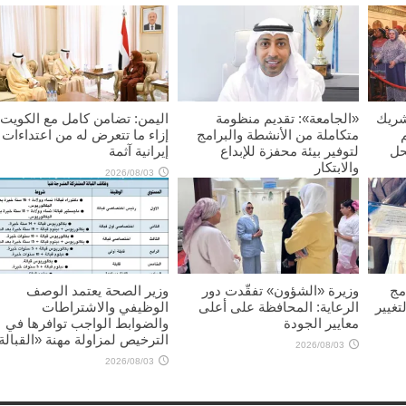
شريك
«الجامعة»: تقديم منظومة
اليمن: تضامن كامل مع الكويت
متكاملة من الأنشطة والبرامج
إزاء ما تتعرض له من اعتداءات
حل
لتوفير بيئة محفزة للإبداع
إيرانية آثمة
والابتكار
2026/08/03
2026/08/03
مج
وزيرة «الشؤون» تفقّدت دور
وزير الصحة يعتمد الوصف
تغيير
الرعاية: المحافظة على أعلى
الوظيفي والاشتراطات
معايير الجودة
والضوابط الواجب توافرها في
الترخيص لمزاولة مهنة «القبالة
2026/08/03
2026/08/03