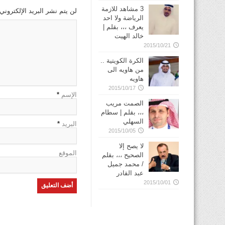
3 مشاهد للازمة
لن يتم نشر البريد الإلكتروني
الرياضة ولا احد
يعرف ،،، بقلم |
خالد الهيت
2015/10/21
الكرة الكويتية ..
من هاويه الى
هاويه
2015/10/17
الإسم
*
الصمت مريب
،،، بقلم | سطام
السهلي
البريد
*
2015/10/05
لا يصح إلا
الموقع
الصحيح ،،، بقلم
/ محمد جميل
عبد القادر
2015/10/01