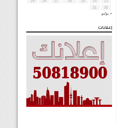
29
28
27
26
25
24
23
31
30
« يوليو
إعلانات