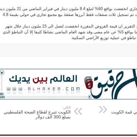
وأضاف ان مبيعات القطاع التجاري انخفضت بواقع 60% لتبلغ 8.4 مليون دينار في فبراير الماضي من 
للشهر ذاته من عام 2013 حيث تم تسجيل ثلاث صفقات فقط أبرزها صفقة بيع مجمع تجاري في حولي بقيمة 4.8
وعن بنك الائتمان الكويتي قال التقرير ان قيمة القروض المقررة انخفضت لتصل الى 23 مليون دينار خلال شهر
فبراير الماضي مسجلة انخفاضا بواقع 5% عن عام مضى وقد شهد العام الماضي نشاطا كثيفا إلا أن التباطؤ الذي
تباطؤ في عملية توزيع الأراضي السكنية.
التالي:
في قمة الكويت
الكويت تتبرع لقطاع الصحة الفلسطيني
بمبلغ 300 الف دولار