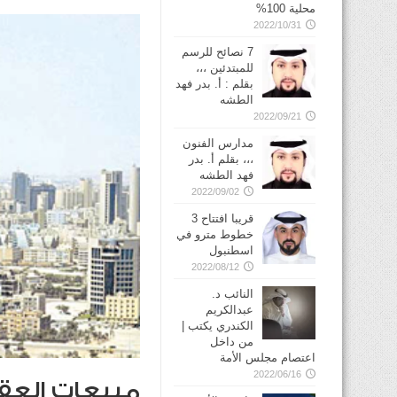
محلية 100%
2022/10/31
7 نصائح للرسم
للمبتدئين ،،،
بقلم : أ. بدر فهد
الطشه
2022/09/21
مدارس الفنون
،،، بقلم أ. بدر
فهد الطشه
2022/09/02
قريبا افتتاح 3
خطوط مترو في
2022/08/12
النائب د.
عبدالكريم
الكندري يكتب |
من داخل
اعتصام مجلس الأمة
2022/06/16