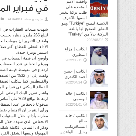
وافقت الأمم
في فبراير ال
المتحدة على
طلب تركيا لتغيير
اسمها بالاحرف
نشرت بواسطة:
ALHAKEA
اللاتينية ليصبح “Türkiye” وهو
النطق الصحيح لها باللغة
التركية بدلاً من “Turkey”
لتبلغ 266 مليون دينار، بحسب تقرير لبنك الكويت الوطني.
2022/06/02
واضاف التقرير ان مبيعات العق
الأداء الفعلي للقطاع أكثر صل
الكاتب | هزاع
استمر بوتيرة جيدة.
المطيري
2022/05/11
ارتفاع في متوسط قيمة الصفقات بواقع 40% ليصل ال
الكاتب | حسن
ولفت إلى ان 32
أحمد الكندري
2022/04/24
القطاع السكني في فبراير الما
الكاتب | خالد
الوسمي
مدفوعا بانخفاض عدد الصفقا
2022/01/01
ورأى التقرير ان الاهتمام بق
الكاتب / خالد
مقارنة بأدائها خلال السنوات 
صالح
الانخفاض الذي شهده خلال الرب
المسافريكتب:
وذكر ان المباني الكاملة شك
رحيل .. الوافدين