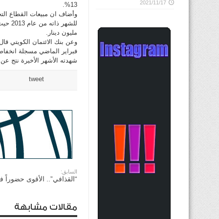
2021/11/17
13%.
مليون دينار.
شهدته الأشهر الأخيرة نتج عن 
tweet
السابق:
“القذافي”.. الأقوى حضوراً 
مقالات مشابهة