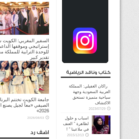
السفير المغربي: الكويت 
إستراتيجي وموقفها الداعم
للوحدة الترابية للمملكة م
تقدير كبير
2026/08/03
كتاب وناقد الرياضية
راكان الغفيلي: المملكة
العربية السعودية وجهة
سياحية متميزة تستحق
جامعة الكويت تختتم البرنا
الاكتشاف
الصيفي «معاً لجيل يصنع ال
2023/07/29
2026»
اسباب و حلول
2026/08/03
لظاهرة ” العنف
في ملاعبنا ” !
اضف رد
2015/12/13