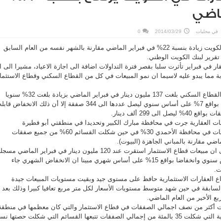
ماضي
في
محليات
2014/03/29
0
شهدت مبيعات العقارات في الكويت زيادة بنسبة 22% في فبراير الماضي مقارنة بالشهر نفسه من العام السابق
ار في فبراير تأثرت سلبا بقصر فترة التداولات اضافة الى اجازة الاعياد، مشيرا الى ا
ابة مما يبدو عليه لاسيما ان نمو المبيعات في كل من القطاع السكني وقطاع الاستثما
وأوضح ان قيمة المبيعات في القطاع السكني بلغت 137 مليون دينار في فبراير الماضي بزيادة بلغت 32% سنويا
وبرغم انخفاض عدد الصفقات بواقع 7% على أساس سنوي ليصل عددها الى 344 صفقة إلا أن ذلك الانخفاض قابل
ى 299 ألف دينار.
% من الصفقات العقارية جرت في محافظة مبارك الكبير وتحديدا في منطقتي أبو فطيرة
والفنيطيس كما شكلت الصفقات في محافظة الأحمدي 30% في حين شكلت القسائم 60% من جميع صفقات
ضي مقارنة بالمباني الجاهزة (البيوت).
واشار تقرير البنك الوطني الى ان مبيعات قطاع الاستثمار استقرت عند 120 مليون دينار في فبراير الماضي مسج
ارتفاعا بواقع 29%على أساس سنوي وانخفاضا بواقع 15% على أساس شهري مبينا ان الانخفاض الشهري جاء
ت.
طاع العقارات الاستثمارية حافظ على مستوى جيد وبقيت مستويات المبيعات جيدة
السابقة في حين شهد متوسط مستويات الأسعار لكل متر مربع تعافيا كبيرا وذلك بعد
ع الأخير من العام الماضي.
لت أكثر من نصف اجمالي الصفقات في قطاع الاستثمار والتي كان معظمها في منطقة
المهبولة وتتبعها الشقق الفردية التي شكلت 35 بالمئة من إجمالي الصفقات تتبعها القسائم التي شكلت حصتها ن