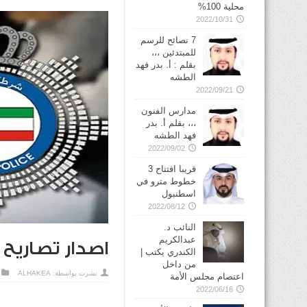
محلية 100%
2022/10/31
7 نصائح للرسم
للمبتدئين ،،،
بقلم : أ. بدر فهد
الطشه
2022/09/21
مدارس الفنون
،،، بقلم أ. بدر
فهد الطشه
2022/09/02
قريبا افتتاح 3
خطوط مترو في
2022/08/12
النائب د.
عبدالكريم
اصدار تصاريح 
الكندري يكتب |
من داخل
نشرت بواسطة:
ALHAKEA
اعتصام مجلس الأمة
2022/06/16