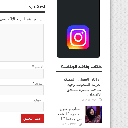
اضف رد
لن يتم نشر البريد الإلكتروني
كتاب وناقد الرياضية
الإسم
*
راكان الغفيلي: المملكة
البريد
*
العربية السعودية وجهة
سياحية متميزة تستحق
الاكتشاف
الموقع
2023/07/29
اسباب و حلول
لظاهرة ” العنف
في ملاعبنا ” !
2015/12/13