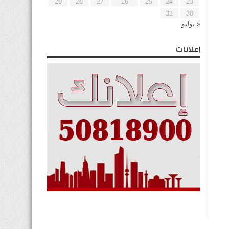
29
28
27
26
25
24
23
31
30
« يوليو
إعلانات