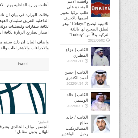
وافقت الأمم
أعلنت وزارة الداخلية يوم الا
المتحدة على
طلب تركيا لتغيير
وقالت الوزارة في بيان ان نا
اسمها بالاحرف
الداخلية الفريق سليمان الفهد 
اللاتينية ليصبح “Türkiye” وهو
لكافة سفارات وقنصليات دولة ا
النطق الصحيح لها باللغة
اصدار تصاريح الزيارة بكافة انو
التركية بدلاً من “Turkey”
2022/06/02
واضاف البيان ان ذلك سيتم من
والاجراءات والاشتراطات والقو
الكاتب | هزاع
المطيري
2022/05/11
tweet
الكاتب | حسن
أحمد الكندري
2022/04/24
الكاتب | خالد
الوسمي
2022/01/01
الكاتب / خالد
السابق:
صالح
الجسور نواف الخالدي يشرف
المسافريكتب:
للهلال بدون مقابل !
رحيل .. الوافدين