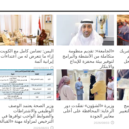
شريك
«الجامعة»: تقديم منظومة
اليمن: تضامن كامل مع الكويت
متكاملة من الأنشطة والبرامج
إزاء ما تتعرض له من اعتداءات
حل
لتوفير بيئة محفزة للإبداع
إيرانية آثمة
والابتكار
2026/08/03
2026/08/03
مج
وزيرة «الشؤون» تفقّدت دور
وزير الصحة يعتمد الوصف
تغيير
الرعاية: المحافظة على أعلى
الوظيفي والاشتراطات
معايير الجودة
والضوابط الواجب توافرها في
الترخيص لمزاولة مهنة «القبالة
2026/08/03
2026/08/03