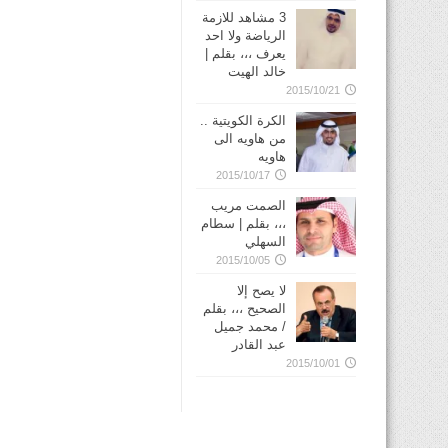
3 مشاهد للازمة
الرياضة ولا احد
يعرف ،،، بقلم |
خالد الهيت
2015/10/21
الكرة الكويتية ..
من هاويه الى
هاويه
2015/10/17
الصمت مريب
،،، بقلم | سطام
السهلي
2015/10/05
لا يصح إلا
الصحيح ،،، بقلم
/ محمد جميل
عبد القادر
2015/10/01