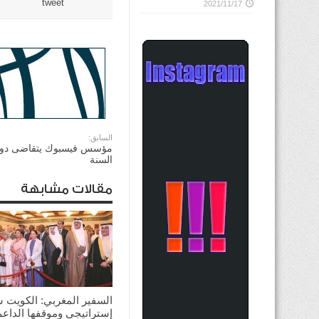
tweet
2021/11/17
السابق:
مؤسس فيسبوك يتقاضى دولارا
السنة
مقالات مشابهة
السفير المغربي: الكويت 
إستراتيجي وموقفها الداعم