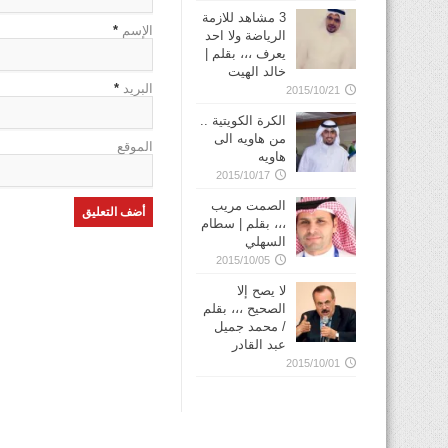
3 مشاهد للازمة
الإسم
*
الرياضة ولا احد
يعرف ،،، بقلم |
خالد الهيت
البريد
*
2015/10/21
الكرة الكويتية ..
من هاويه الى
الموقع
هاويه
2015/10/17
الصمت مريب
،،، بقلم | سطام
السهلي
2015/10/05
لا يصح إلا
الصحيح ،،، بقلم
/ محمد جميل
عبد القادر
2015/10/01