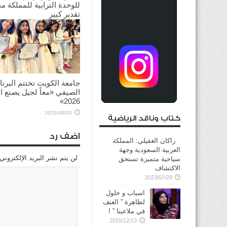
للوحدة الترابية للمملكة م
تقدير كبير
2026/08/03
جامعة الكويت تختتم البرنا
الصيفي «معاً لجيل يصنع ال
2026»
2026/08/03
كتاب وناقد الرياضية
اضف رد
راكان الغفيلي: المملكة
العربية السعودية وجهة
لن يتم نشر البريد الإلكتروني
سياحية متميزة تستحق
الاكتشاف
2023/07/29
اسباب و حلول
لظاهرة ” العنف
في ملاعبنا ” !
2015/12/13