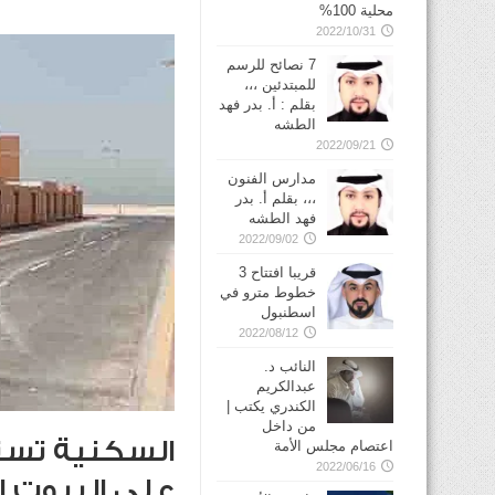
محلية 100%
2022/10/31
7 نصائح للرسم
للمبتدئين ،،،
بقلم : أ. بدر فهد
الطشه
2022/09/21
مدارس الفنون
،،، بقلم أ. بدر
فهد الطشه
2022/09/02
قريبا افتتاح 3
خطوط مترو في
2022/08/12
النائب د.
عبدالكريم
الكندري يكتب |
من داخل
السكنية تس
اعتصام مجلس الأمة
2022/06/16
على البيوت ا