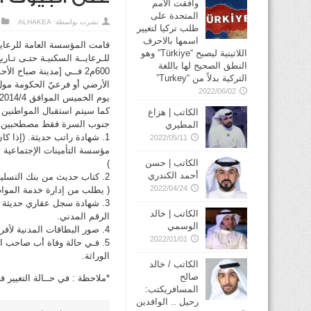
وافقت الأمم
المتحدة على
نشرت بواسطة:
ALHAKEA
طلب تركيا لتغيير
اسمها بالاحرف
قامت المؤسسة العامة للرعاية
اللاتينية ليصبح “Türkiye” وهو
النطق الصحيح لها باللغة
600م2 فــي [مدينة صباح 
التركية بدلاً من “Turkey”
الأرضي أو فرعيّ الحكومة مول 
2022/06/02
يوم الخميس الموافق 3/2014/4، تمهيداً للنظر في التخصيص لهم.
الكاتب | هزاع
جنوب السرة فقط مصطحبين معه
المطيري
1. شهادة راتب حديثة. (إذا ك
2022/05/11
مؤسسة التأمينات الإجتماعية تف
الكاتب | حسن
)
أحمد الكندري
2. كتاب حديث من بنك التسليف والادخار
2022/04/24
( يطلب من إدارة خدمة الموا
3. شهادة سجل عقاري حديثة من وزارة العدل مبيناً فيها الأسرة
الكاتب | خالد
الرقم المدني.
الوسمي
4. صور البطاقات المدنية لأفراد الأسرة.
2022/01/01
5. فـي حالة وفاة أب صاحب ا
الوراثة.
الكاتب / خالد
صالح
*ملاحظة : في حــالة التغيير 
المسافريكتب:
رحيل .. الوافدين