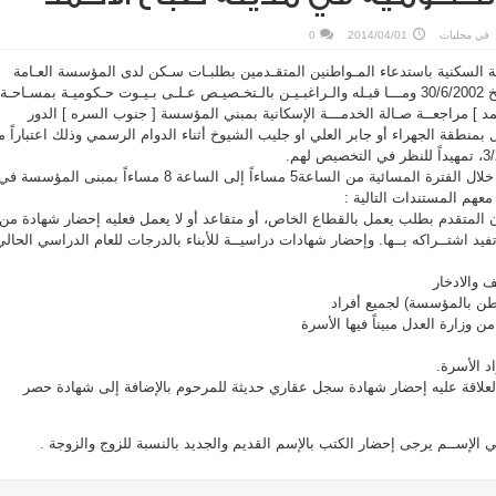
في
محليات
2014/04/01
0
 السكنية باستدعاء المـواطنين المتقـدمين بطلبـات سـكن لدى المؤسسة العـامة
للـرعايــة السكنيـة حتـى تـاريخ 30/6/2002 ومـــا قبـله والـراغبـيـن بالـتخـصيـص عـلـى بـيـوت حـكوميـة بمسـاحـة
الأحمد ] مراجعــة صـالة الخدمـــة الإسكانية بمبني المؤسسة [ جنوب السره ] الدور
بمنطقة الجهراء أو جابر العلي او جليب الشيوخ أثناء الدوام الرسمي وذلك اعتباراً 
كما سيتم استقبال المواطنين خلال الفترة المسائية من الساعة5 مساءاً إلى الساعة 8 مساءاً بمبنى المؤسسة ف
م المستندات التالية :
ان المتقدم بطلب يعمل بالقطاع الخاص، أو متقاعد أو لا يعمل فعليه إحضار شهادة من
يد اشتــراكه بــها. وإحضار شهادات دراسيــة للأبناء بالدرجات للعام الدراسي الحالي
طن بالمؤسسة) لجميع أفراد
لعلاقة عليه إحضار شهادة سجل عقاري حديثة للمرحوم بالإضافة إلى شهادة حصر
في الإســم يرجى إحضار الكتب بالإسم القديم والجديد بالنسبة للزوج والزوجة .