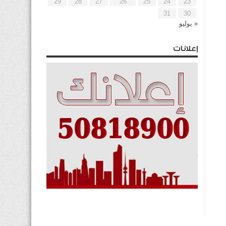
29
28
27
26
25
24
23
31
30
« يوليو
إعلانات