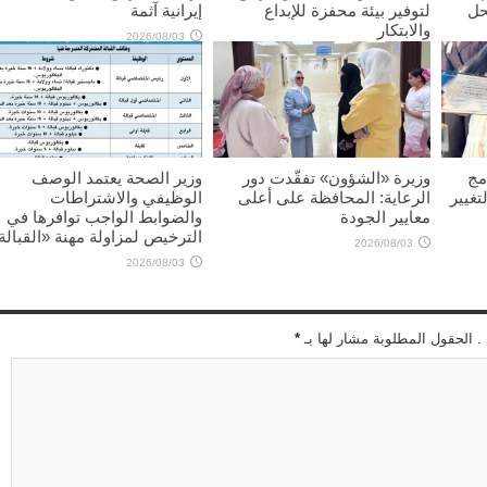
حل
لتوفير بيئة محفزة للإبداع
إيرانية آثمة
والابتكار
2026/08/03
2026/08/03
مج
وزيرة «الشؤون» تفقّدت دور
وزير الصحة يعتمد الوصف
تغيير
الرعاية: المحافظة على أعلى
الوظيفي والاشتراطات
معايير الجودة
والضوابط الواجب توافرها في
الترخيص لمزاولة مهنة «القبالة
2026/08/03
2026/08/03
 . الحقول المطلوبة مشار لها بـ
*