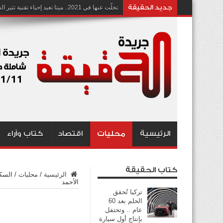
جديد الحقيقة
تخلّت عنها في 2021.. ميتا تعيد إحياء تقنية تثير الجدل بشأن انتهاك الخصوصية
الرئيسية
محليات
اقتصاد
كتاب وآراء
كتاب الحقيقة
الرئيسية
/
محليات
/
السكن
الأحمد
تركيا تُحقق
الحلم بعد 60
عام .. وتحتفل
بإنتاج أول سيارة