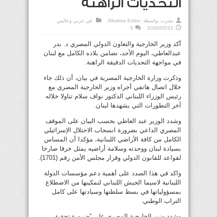
التحديات الراهنة
نشرت بواسطة:
Alhakea Editor
في
عربي وعالمي
0
2026/05/31
أكد وزير الخارجية والتعاون الدولي المصري د. بدر
عبدالعاطي، اليوم الأحد، تضامن بلاده الكامل مع لبنان
في مواجهة التحديات الدقيقة الراهنة.
وذكرت وزارة الخارجية المصرية في بيان، أن ذلك جاء
خلال اتصال هاتفي أجراه وزير الخارجية المصري مع
رئيس الوزراء اللبناني الدكتور نواف سلام تناولا خلاله
آخر التطورات التي يشهدها لبنان.
وشدد الوزير عبد العاطي بحسب البيان على الموقف
المصري الداعي بضرورة انسحاب الاحتلال الإسرائيلي
الكامل من كافة الأراضي اللبنانية، مؤكدا أن المساس
بسيادة لبنان ووحدته وسلامة أراضيه يمثل خرقا صارخا
لقواعد للقانون الدولي وقرار مجلس الأمن رقم (1701).
واكد في هذا الصدد على أهمية دعم مؤسسات الدولة
اللبنانية لاسيما الجيش اللبناني لتمكينها من الاضطلاع
بمسؤولياتها في بسط سلطتها وسيادتها على كامل
التراب الوطني.
وشدد وزير الخارجية المصري على “ضرورة تحقيق