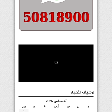
إرشيف الأخبار
أغسطس 2026
د
ن
ث
أرب
خ
ج
س
1