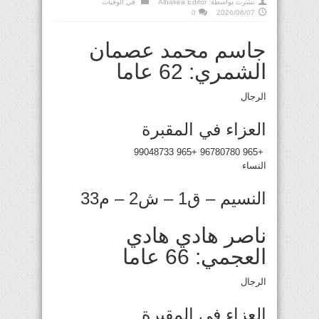
نشرت بواسطة:
Alhakea Editor
في
الوفيات
0
2026/06/07
جاسم محمد عصمان
الشمري: 62 عاما
الرجال
العزاء في المقبرة
+965 96780780 +965 99048733
النساء
النسيم – ق1 – ش2 – م33
ناصر هادي هادي
العجمي: 66 عاما
الرجال
العزاء في المقبرة