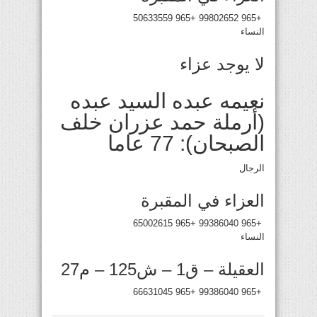
+965 99802652 +965 50633559
النساء
لا يوجد عزاء
نعيمه عبده السيد عبده
(أرملة حمد عزران خلف
الصبحان): 77 عاما
الرجال
العزاء في المقبرة
+965 99386040 +965 65002615
النساء
العقيلة – ق1 – ش125 – م27
+965 99386040 +965 66631045