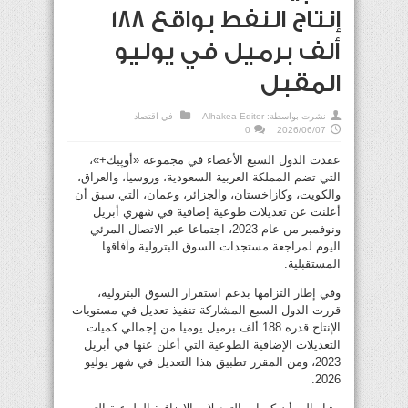
إنتاج النفط بواقع 188
ألف برميل في يوليو
المقبل
نشرت بواسطة:
Alhakea Editor
في
اقتصاد
0
2026/06/07
عقدت الدول السبع الأعضاء في مجموعة «أوپيك+»،
التي تضم المملكة العربية السعودية، وروسيا، والعراق،
والكويت، وكازاخستان، والجزائر، وعمان، التي سبق أن
أعلنت عن تعديلات طوعية إضافية في شهري أبريل
ونوفمبر من عام 2023، اجتماعا عبر الاتصال المرئي
اليوم لمراجعة مستجدات السوق البترولية وآفاقها
المستقبلية.
وفي إطار التزامها بدعم استقرار السوق البترولية،
قررت الدول السبع المشاركة تنفيذ تعديل في مستويات
الإنتاج قدره 188 ألف برميل يوميا من إجمالي كميات
التعديلات الإضافية الطوعية التي أعلن عنها في أبريل
2023، ومن المقرر تطبيق هذا التعديل في شهر يوليو
2026.