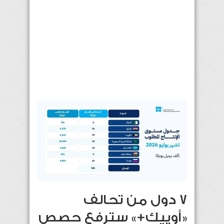
7 دول من تحالف
«أوپيك+» سترفع حصص