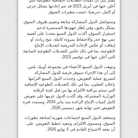
يشار إلى أن كميات التعديلات الإضافية الطوعية التي
أعلن عنها في أبريل 2023 قد تتم إعادتها بشكل جزئي
أو كامل، تدريجيا، حسب متغيرات السوق.
وستواصل الدول المشاركة متابعة وتقييم ظروف السوق
بشكل دقيق، وفي إطار جهودها المستمرة لدعم
استقرار السوق، أكدت الدول السبع مجددا على أهمية
تبني نهج حذر والاحتفاظ بمرونة كاملة، تتيح زيادة، أو
إيقاف، أو عكس الإعادة التدريجية لتعديلات الإنتاج
الطوعية، بما في ذلك عكس التعديلات الطوعية السابقة
التي أعلن عنها في نوفمبر 2023.
ونوهت الدول السبع الأعضاء في مجموعة أوپيك بلس،
إلى أن هذا الإجراء سيوفر فرصة للدول المشاركة
لتسريع عملية التعويض، وجددت الدول السبع التزامها
بإعلان التعاون، بما في ذلك التعديلات الطوعية الإضافية
التي ستتم مراقبة الالتزام بها من قبل لجنة الرقابة
الوزارية المشتركة، وقد أكدت الدول عزمها على تعويض
كامل كميات الإنتاج الزائدة منذ يناير 2024، وستمدد فترة
التعويض حتى نهاية شهر ديسمبر 2026.
وستعقد الدول السبع اجتماعات شهرية لمتابعة تطورات
السوق، ومستوى الالتزام، وتنفيذ خطط التعويض، على
أن يعقد الاجتماع القادم في 5 يوليو 2026.