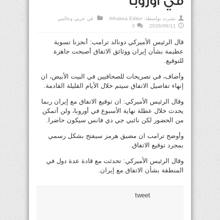
في أوروبا
نشرت بواسطة:
Alhakea Editor
في
عربي وعالمي
0
2026/06/11
قال الرئيس الأميركي دونالد ترامب: أنجزنا تسوية
عظيمة بشأن إيران ووثائق الاتفاق أصبحت جاهزة
للتوقيع.
وأضاف، في تصريحات للصحافيين في البيت الأبيض، ان
إنهاء تفاصيل الاتفاق سيتم خلال الأيام القليلة القادمة.
وقال الرئيس الأميركي: ان توقيع الاتفاق مع إيران ربما
يحدث خلال عطلة نهاية الأسبوع في أوروبا، ولن أتمكن
من الحضور لكن نائبي جي دي فانس سيكون حاضرا.
وأوضح ترامب ان مضيق هرمز سيفتح بشكل رسمي
بمجرد توقيع الاتفاق.
وقال الرئيس الأميركي: تحدثت مع قادة عدة دول في
المنطقة بشأن الاتفاق مع إيران.
tweet