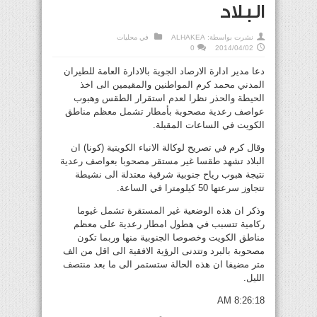
البلاد
نشرت بواسطة:
ALHAKEA
في
محليات
0
2014/04/02
دعا مدير ادارة الارصاد الجوية بالادارة العامة للطيران
المدني محمد كرم المواطنين والمقيمين الى اخذ
الحيطة والحذر نظرا لعدم استقرار الطقس وهبوب
عواصف رعدية مصحوبة بأمطار تشمل معظم مناطق
الكويت في الساعات المقبلة.
وقال كرم في تصريح لوكالة الانباء الكويتية (كونا) ان
البلاد تشهد طقسا غير مستقر مصحوبا بعواصف رعدية
نتيجة هبوب رياح جنوبية شرقية معتدلة الى نشيطة
تتجاوز سرعتها 50 كيلومترا في الساعة.
وذكر ان هذه الوضعية غير المستقرة تشمل غيوما
ركامية تتسبب في هطول امطار رعدية على معظم
مناطق الكويت وخصوصا الجنوبية منها وربما تكون
مصحوبة بالبرد وتتدنى الرؤية الافقية الى اقل من الف
متر مضيفا ان هذه الحالة ستستمر الى ما بعد منتصف
الليل.
8:26:18 AM