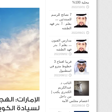
محلية 100%
2022/10/31
7 نصائح للرسم
للمبتدئين ،،،
بقلم : أ. بدر فهد
الطشه
2022/09/21
مدارس الفنون
،،، بقلم أ. بدر
فهد الطشه
2022/09/02
قريبا افتتاح 3
خطوط مترو في
2022/08/12
النائب د.
عبدالكريم
الكندري يكتب |
من داخل
الإمارات: الهج
اعتصام مجلس الأمة
2022/06/16
لسيادة الكوي