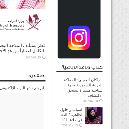
ولي العهد السعودي يؤكد
للرئيس الأميركي ضرورة ت
الحوار لخفض التصعيد
2026/08/03
قطر تستأنف الملاحة البحر
بالكامل اعتباراً من غدٍ الأح
2026/07/25
كتاب وناقد الرياضية
اضف رد
راكان الغفيلي: المملكة
العربية السعودية وجهة
لن يتم نشر البريد الإلكتروني
سياحية متميزة تستحق
الاكتشاف
2023/07/29
اسباب و حلول
لظاهرة ” العنف
في ملاعبنا ” !
2015/12/13