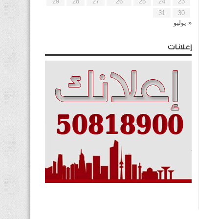
29
28
27
26
25
24
23
31
30
« يوليو
إعلانات