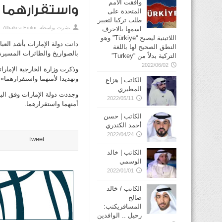
وافقت الأمم
واستقرارهما
المتحدة على
طلب تركيا لتغيير
نشرت بواسطة:
Alhakea Editor
اسمها بالاحرف
اللاتينية ليصبح “Türkiye” وهو
دانت دولة الإمارات بأشد العب
النطق الصحيح لها باللغة
بالصواريخ والطائرات المسيرة
التركية بدلاً من “Turkey”
2022/06/02
وذكرت وزارة الخارجية الإمارا
وتهديدا لأمنهما واستقرارهما».
الكاتب | هزاع
المطيري
وجددت دولة الإمارات وفق الب
2022/05/11
أمنهما واستقرارهما.
الكاتب | حسن
أحمد الكندري
2022/04/24
tweet
الكاتب | خالد
الوسمي
2022/01/01
الكاتب / خالد
صالح
المسافريكتب:
رحيل .. الوافدين