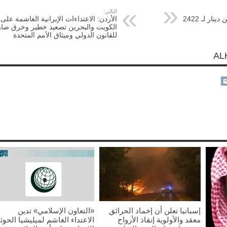
التالي:
وزير العدل: صرف 7.5 ملايين دينار لـ 2422
الأردن: الاعتداءات الإيرانية الغاشمة على
الكويت والبحرين تصعيد خطير وخرق صا
للقانون الدولي وميثاق الأمم المتحدة
إسبانيا تعلن أن إخماد الحرائق
«التعاون الإسلامي» تدين
معقد والأولوية إنقاذ الأرواح
الاعتداء الغاشم لميليشيا الحوث