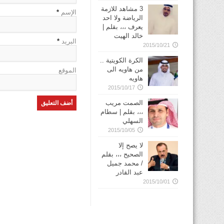
3 مشاهد للازمة
الإسم
*
الرياضة ولا احد
يعرف ،،، بقلم |
خالد الهيت
البريد
*
2015/10/21
الكرة الكويتية ..
من هاويه الى
الموقع
هاويه
2015/10/17
الصمت مريب
،،، بقلم | سطام
السهلي
2015/10/05
لا يصح إلا
الصحيح ،،، بقلم
/ محمد جميل
عبد القادر
2015/10/01