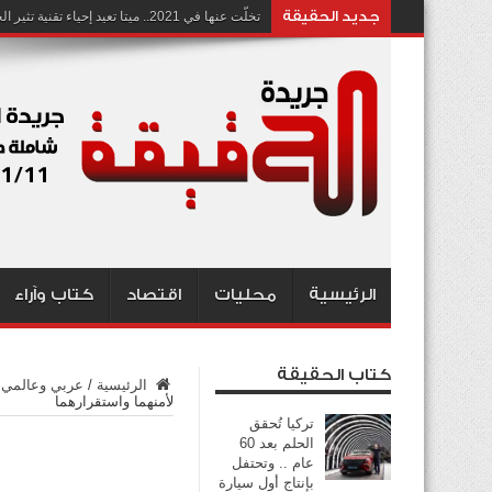
جديد الحقيقة
تخلّت عنها في 2021.. ميتا تعيد إحياء تقنية تثير الجدل بشأن انتهاك الخصوصية
الرئيسية
محليات
اقتصاد
كتاب وآراء
كتاب الحقيقة
الرئيسية
/
عربي وعالمي
لأمنهما واستقرارهما
تركيا تُحقق
الحلم بعد 60
عام .. وتحتفل
بإنتاج أول سيارة