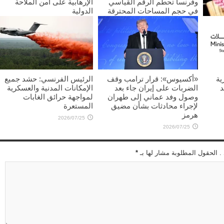
وفرنسا تحطم الرقم القياسي
الإرهابية على أمن الملاحة
في حجم المساحات المحترقة
الدولية
2026/07/25
2026/07/25
غليب
ية
«أكسيوس»: قرار ترامب وقف
الرئيس الفرنسي: حشد جميع
د
الضربات على إيران جاء بعد
الإمكانات المدنية والعسكرية
وصول وفد عماني إلى طهران
لمواجهة حرائق الغابات
لإجراء محادثات بشأن مضيق
المستعرة
هرمز
2026/07/25
2026/07/25
 . الحقول المطلوبة مشار لها بـ
*