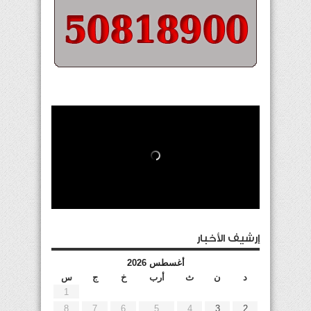
إرشيف الأخبار
أغسطس 2026
د
ن
ث
أرب
خ
ج
س
1
8
7
6
5
4
3
2