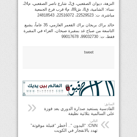
النزهة، ديوان الصقعبي، ق2، شارع ناصر الصقعبي، م24،
نساء: الشامية، ق8، ش89، م4 قرب فرع الجمعية
مباشرة، ت: 22529523، 22516072، 24818543
خالد براك بريجان براك القعمر العازمي، 35 عاماً، يشيع
التاسعة من صباح غد بمقبرة صبحان، العزاء في المقبرة
فقط، ت: 99032730، 99017678
tweet
السابق:
القادسية يستعيد صدارة الدوري بعد فوزة
على السالمية بثلاثية نظيفة
التالي:
CNN: “البدون “.. أخطر “قنبلة موقوتة”
تهدد بالانفجار في الكويت