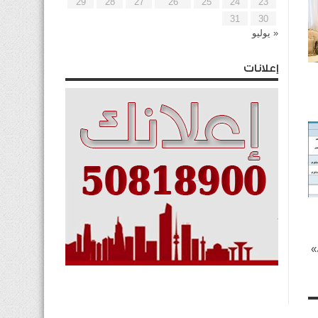
29
28
27
26
25
24
23
31
30
« يوليو
إعلانات
»