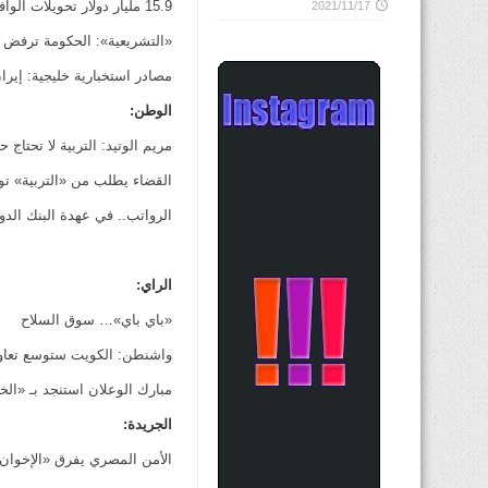
15.9 مليار دولار تحويلات الوافدين من الكويت في 2013
2021/11/17
«التشريعية»: الحكومة ترفض ت
مصادر استخبارية خليجية: إيرا
الوطن:
مريم الوتيد: التربية لا تحتاج ح
القضاء يطلب من «التربية» توضيح أسباب إح
الرواتب.. في عهدة البنك الدو
الراي:
«باي باي»… سوق السلاح
واشنطن: الكويت ستوسع تعاونه
مبارك الوعلان استنجد بـ «ال
الجريدة:
الأمن المصري يفرق «الإخوان