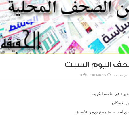
صحف اليوم السبت
في
محليات
2014/04/05
0
فدين» في جامعة الكويت
مر الإسكان
من أقساط «المتعثرين» و«الأسرة»