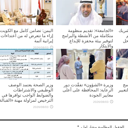
شريك
«الجامعة»: تقديم منظومة
اليمن: تضامن كامل مع الكويت
متكاملة من الأنشطة والبرامج
إزاء ما تتعرض له من اعتداءات
حل
لتوفير بيئة محفزة للإبداع
إيرانية آثمة
والابتكار
2026/08/03
2026/08/03
مج
وزيرة «الشؤون» تفقّدت دور
وزير الصحة يعتمد الوصف
تغيير
الرعاية: المحافظة على أعلى
الوظيفي والاشتراطات
معايير الجودة
والضوابط الواجب توافرها في
الترخيص لمزاولة مهنة «القبالة
2026/08/03
2026/08/03
 . الحقول المطلوبة مشار لها بـ
*