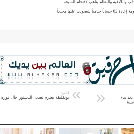
ب واللاذقية والنظام يتأهب لاقتحام المليحة
لتصويت عليها مجدداً
التالي:
بعد بدء
بوتفليقة يعتزم تعديل الدستور حال فوزه
سية