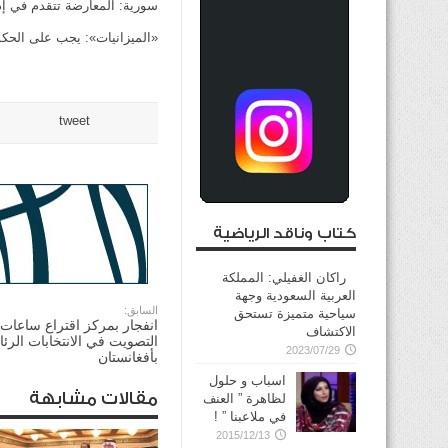
سورية: المعارضة تتقدم في إدل
«الميزانيات»: يجب على الحكومة إعادة 82 حساباً ختامياً ل
tweet
كتاب وناقد الرياضية
راكان الغفيلي: المملكة
العربية السعودية وجهة
السابق:
سياحية متميزة تستحق
انفجار بمركز اقتراع ساعات 
الاكتشاف
التصويت في الانتخابات الرئا
2023/07/29
بأفغانستان
اسباب و حلول
مقالات مشابهة
لظاهرة ” العنف
في ملاعبنا ” !
2015/12/13