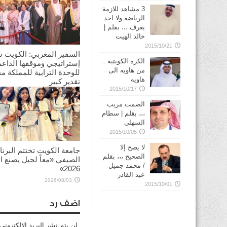
3 مشاهد للازمة
الرياضة ولا احد
يعرف ،،، بقلم |
خالد الهيت
2015/10/21
السفير المغربي: الكويت 
الكرة الكويتية ..
إستراتيجي وموقفها الداعم
من هاويه الى
للوحدة الترابية للمملكة م
هاويه
تقدير كبير
2015/10/17
2026/08/03
الصمت مريب
،،، بقلم | سطام
السهلي
2015/10/05
لا يصح إلا
جامعة الكويت تختتم البرنا
الصحيح ،،، بقلم
الصيفي «معاً لجيل يصنع ال
/ محمد جميل
2026»
عبد القادر
2026/08/03
2015/10/01
اضف رد
لن يتم نشر البريد الإلكتروني