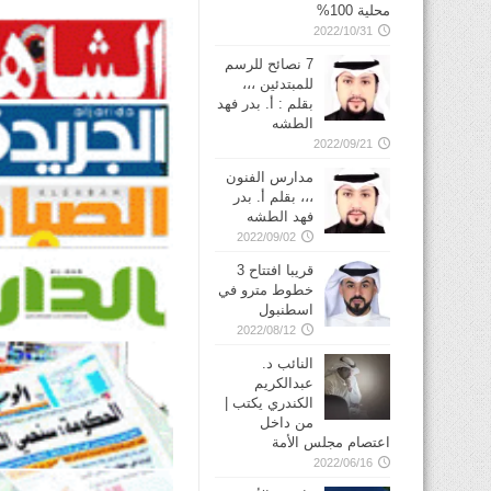
محلية 100%
2022/10/31
7 نصائح للرسم
للمبتدئين ،،،
بقلم : أ. بدر فهد
الطشه
2022/09/21
مدارس الفنون
،،، بقلم أ. بدر
فهد الطشه
2022/09/02
قريبا افتتاح 3
خطوط مترو في
2022/08/12
النائب د.
عبدالكريم
الكندري يكتب |
من داخل
اعتصام مجلس الأمة
2022/06/16