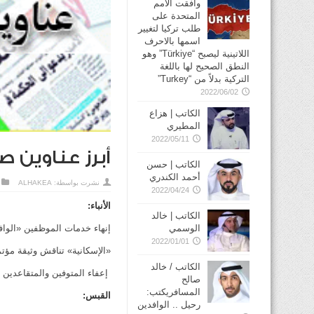
وافقت الأمم
المتحدة على
طلب تركيا لتغيير
اسمها بالاحرف
اللاتينية ليصبح “Türkiye” وهو
النطق الصحيح لها باللغة
التركية بدلاً من “Turkey”
2022/06/02
الكاتب | هزاع
المطيري
2022/05/11
أبرز عناوين 
الكاتب | حسن
أحمد الكندري
نشرت بواسطة:
ALHAKEA
2022/04/24
الأنباء:
الكاتب | خالد
الوسمي
إنهاء خدمات الموظفين «الوا
2022/01/01
«الإسكانية» تناقش وثيقة مؤت
الكاتب / خالد
إعفاء المتوفين والمتقاعدين 
صالح
المسافريكتب:
القبس:
رحيل .. الوافدين