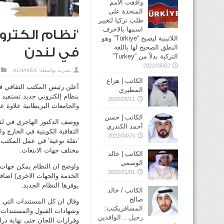
وافقت الأمم
المتحدة على
طلب تركيا لتغيير
اسمها بالاحرف
‘نظام الكترو
اللاتينية ليصبح “Türkiye” وهو
النطق الصحيح لها باللغة
في لندن
التركية بدلاً من “Turkey”
2022/06/02
نشرت بواسطة:
ALHAKEA
الكاتب | هزاع
أعلن رئيس المكتب الثقافي في
المطيري
2022/05/11
والجامعات البريطانية علاوة عل
الكاتب | حسن
ووصف الدكتور الهاجري في لقاء 
أحمد الكندري
الثقافية الكويتية في الخارج
2022/04/24
‘نقلة نوعية’ في عمل المكتب 
مختلف جهات الابتعاث.
الكاتب | خالد
الوسمي
واوضح ان النظام يمكن جهات ال
2022/01/01
الخدمة والجهات الاخرى) اضافة
يوفرها النظام الجديد.
الكاتب / خالد
صالح
وقال ان كل المستندات التي 
المسافريكتب:
وشهادات القبول والمستندات ال
رحيل .. الوافدين
وقرارات اللجان حتى نهاية در