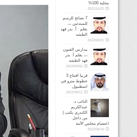
محلية 100%
2022/10/31
7 نصائح للرسم
للمبتدئين ،،،
بقلم : أ. بدر فهد
الطشه
2022/09/21
مدارس الفنون
،،، بقلم أ. بدر
فهد الطشه
2022/09/02
قريبا افتتاح 3
خطوط مترو في
2022/08/12
النائب د.
عبدالكريم
الكندري يكتب |
من داخل
اعتصام مجلس الأمة
2022/06/16