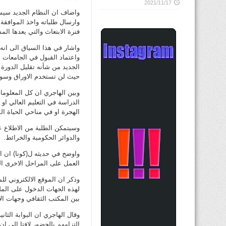
2021/11/17
واضاف ان النظام الجديد سيس
وارسال طلباته واخذ الموافقة 
فترة الابتعاث والتي يعدها ال
واشار في هذا السياق الى انه 
واعتماد القبول في الجامعات ا
الجديد من شأنه تقليل الدورة 
حيث لن تستخدم الاوراق وسوف 
وبين الهاجري ان كل المعلوما
الدراسة في التعليم العالي او
الهجرة او في مناحي الحياة ا
وسيتمكن الطلبة من الاطلاع عل
والدوائر الحكومية والخرائط.
واوضح في حديثه ل(كونا) ان ال
العمل على المراحل الاخرى الم
وذكر ان الموقع الالكتروني لل
لهذه الجهات الدخول على المل
بين المكتب الثقافي وجهات ال
وقال الهاجري ان البوابة الثاني
التزامهم بالحضور لافتا الى ا