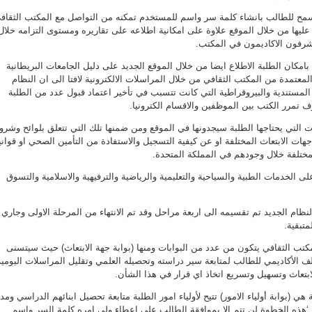
مح للطالب بانشاء كلمة سر واسم للمستخدم تمكنه من التواصل مع المكتب الثقاف
عليها من خلال الموقع علاوة على امكانية اطلاعه على تقاريره ومستوى التزامه خلال
مشرفون الاكاديمون في المكتب.
بامكان الطلبة الاطلاع ايضا من خلال الموقع الجديد على دليل الجامعات البريطانية
لمعتمدة من المكتب الثقافي من خلال المراسلات الالكترونية لافتا الى ان النظام
المستندية والبيروقراطية التي كانت تتسبب في تأخير اعتماد قبول عدد من الطلبة
تمرر الكتب بين الموظفين والاقسام الكترونيا.
ت التي يحتاجها الطلبة سيجدونها في الموقع ومن ضمنها تلك التي تتعلق بلوائح وشر
 جهات الابتعاث المختلفة او عن كيفية التسجيل والاستفادة من التأمين الصحي او قوان
لمختلفة خلال وجودهم في المملكة المتحدة.
ى الخدمات الطبية والسياحية والتعليمية والرياضية والترفيهية والاسلامية والتسوق
نظام الجديد تم تقسيمه الى اربعة مراحل وقد تم الانتهاء من المرحلة الاولى وجاري
تبقية.
مكتب الثقافي يتكون من عدد من البوابات ومنها (بوابة جهة الابتعاث) حيث سيتسنى
ف الأكاديمي للطالب لمتابعة سير دراسته وتحصيله العلمي وتقليل المراسلات اليومية
ابتعاث وتسهيل وتسريع اتخاذ اي قرار في هذا الشأن.
ة هي (بوابة أولياء الامور) تتيح لأولياء امور الطلبة متابعة تحصيل ابنائهم الدراسي ومد
ن ‘هذه الخطوة لن تتم الا بموافقة الطالب على اعطاء ولي امره كلمة السر واسم