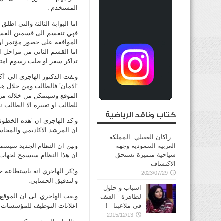
المستخدم’.
اما البوابة الثالثة والتي اطل
فهي تنقسم الى قسمين القسم 
الموافقة على حضور مؤتمر او 
اما القسم الثاني من مراحل ا
تذاكر سفر او طلب رسوم امتح
ولفت الدكتور الهاجري الى ‘أك
‘الامان’ فالطالب ومن خلال ه
الموقع وسيتمكن من خلاله من
للطالب او تغييره الا الطالب 
كتاب وناقد الرياضية
واكد الهاجري ان ‘هذه الخطوة 
ان المرشد الاكاديمي والمحاس
راكان الغفيلي: المملكة
العربية السعودية وجهة
وبين ان النظام الجديد سيسمح
سياحية متميزة تستحق
ان هذا النظام سيسمح لجهات ال
الاكتشاف
وذكر الهاجري انه باستطاعة جه
2023/07/29
والتدقيق الحسابي.
اسباب و حلول
ولفت الهاجري الى ان الموقع
لظاهرة ” العنف
في ملاعبنا ” !
اعلانات التوظيف للمؤسسات ال
2015/12/13