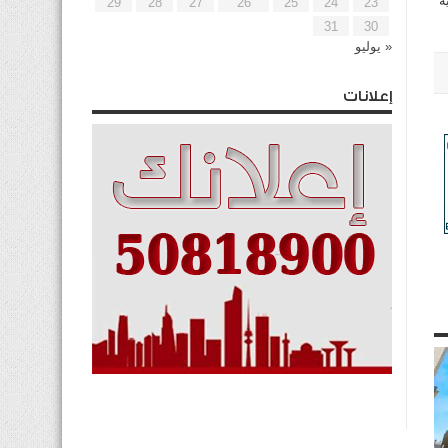
ه
29
28
27
26
25
24
23
31
30
« يوليو
إعلانات