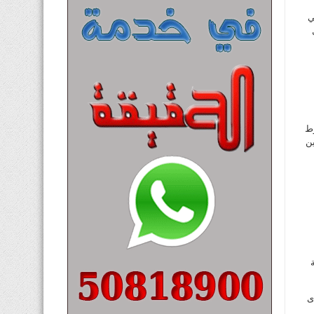
ي
وط
ين
ى