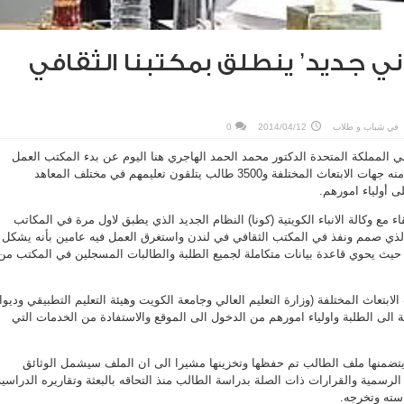
ني جديد’ ينطلق بمكتبنا الثقافي
في
شباب و طلاب
2014/04/12
0
 المملكة المتحدة الدكتور محمد الحمد الهاجري هنا اليوم عن بدء المكتب العمل
بنظام إلكتروني جديد تستفيد منه جهات الابتعاث المختلفة و3500 طالب يتلقون تعليمهم في مختلف المعاهد
ى أولياء امورهم.
مع وكالة الانباء الكويتية (كونا) النظام الجديد الذي يطبق لاول مرة في المكاتب
 والذي صمم ونفذ في المكتب الثقافي في لندن واستغرق العمل فيه عامين بأنه يشكل
حيث يحوي قاعدة بيانات متكاملة لجميع الطلبة والطالبات المسجلين في المكتب من
ابتعاث المختلفة (وزارة التعليم العالي وجامعة الكويت وهيئة التعليم التطبيقي وديوا
 الى الطلبة واولياء امورهم من الدخول الى الموقع والاستفادة من الخدمات التي
يتضمنها ملف الطالب تم حفظها وتخزينها مشيرا الى ان الملف سيشمل الوثائق
رسمية والقرارات ذات الصلة بدراسة الطالب منذ التحاقه بالبعثة وتقاريره الدراسية
استه وتخرجه.