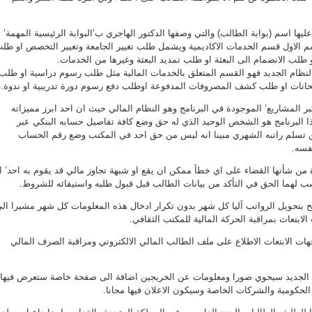
ق عليها اسم (بوابة الطالب) والتي وصفها الدكتور الهاجري ب’البوابة الرئيسية المهمة’
الاول قسم الخدمات الاكاديمية ويشمل طلب تغيير الجامعة وتغيير التخصص او طل
طلب الانضمام الى البعثة او طلب تمديد البعثة وغيرها من الخدمات.
لنظام الجديد فهو القسم المتعلق بالخدمات المالية مثل طلب رسوم دراسية او طلب
انات او طلب كشف المصروفات المدفوعة اوطلب دفع رسوم دورة تدريبية او ندوة.
بر المشاريع’ الموجودة في البرنامج وهو النظام المالي حيث ان احد ابرز مميزاته
ذا البرنامج هو الشخص الوحيد الذي له حق وضع كافة تفاصيل حسابه البنكي عبر
 تسلم راتبه الشهري مبينا انه ليس من حق احد في المكتب وضع رقم الحساب
نفسه.
من شأنها القضاء على اي خطأ ممكن ان يقع او شبهة تجاوز مالي قد يقوم به احد’ ال
ب لهما الحق في التأكد من بيانات الطالب قبل قبول طلبه واستيفائه للشروط.
 بتحويل الرواتب آليا كل شهر بدون تكرار ادخال هذه المعلومات كل شهر مشيرا ال
ابتعاث بمراقبة الحركة المالية للمكتب الثقافي.
ات الابتعاث الاطلاع على ملف الطالب المالي الالكتروني ومراقبة الصرف المالي
 الجديد سيحوي صورا ومعلومات عن الخريجين اضافة الى صفحة خاصة ستعرض فيها
حكومية والشركات الخاصة وسيكون الاعلان فيها مجانا.