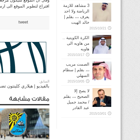
وقال ان الموقع سيكون مرجعا 
3 مشاهد للازمة
اقتراح لتطوير الموقع الى ارسا
الرياضة ولا احد
يعرف ،،، بقلم |
tweet
خالد الهيت
2015/10/21
الكرة الكويتية ..
من هاويه الى
هاويه
2015/10/17
الصمت مريب
،،، بقلم | سطام
السهلي
2015/10/05
السابق:
بالفيديو | هيلاري كلينتون تض
لا يصح إلا
الصحيح ،،، بقلم
مقالات مشابهة
/ محمد جميل
عبد القادر
2015/10/01