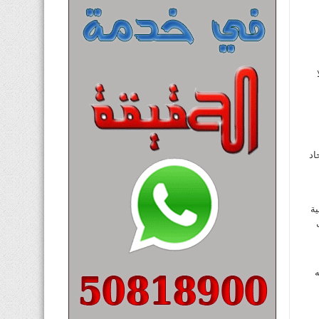
اد
ية
ه