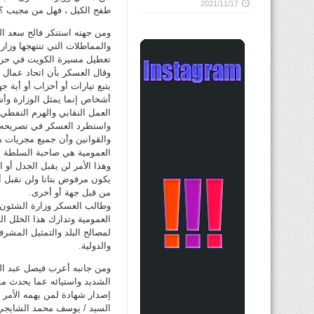
2021/11/17
طفح الكيل ، فهل من مجيب ؟؟
ومن جهته استنكر فالح سعد الع
والمماطلات التي تنتهجها وزار
تعطيل مسيرة الكويت في حركته
وقال العسكر بأن اتحاد عمال ا
يتبع تيارات أو أحزاب أو أية جه
أشخاص إنما يمثل الوزارة وأش
العمل النقابي والهرم النفطي.
واستطرد العسكر في تصريحه بأ
والقوانين وأن جميع مجريات هذ
العمومية هي صاحبة السلطة الع
وهذا الأمر لن يقبل الجدل أو 
يكون مرفوض بتاتا ولن نقبل 
من قبل جهة أو أخرى.
وطالب العسكر وزارة الشئون ا
العمومية وتدارك هذا الخلل ال
لمصالح البلد والتمثيل المشرف
والدولية.
ومن جانبه أعرب فيصل عبد الر
الشديد واستيائه عما يحدث مؤ
إصدار شهادة لمن يهمه الأمر ب
السيد / يوسف محمد الشايجي