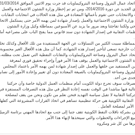
وأضاف الكندري بأن انتخابات اتحاد عمال البترول وصناعة البتروكيماويات قد جرت يوم الاثنين الموافق 03/2014
لاختيار أعضاء المجلس التنفيذي الجديد عن دورة 2014/2016، ومن ثم تم إخطار وزارة الشئون الاجتماعية والعمل
 والانتخابات حتى تقوم بأعمالها المعتادة في مثل هذه الحالات في انتخابات النقابات
 وزارة الشئون الاجتماعية والعمل بإصدار شهادة لمن يهمه الأمر حتى يستكمل الاتحا
احي ولكننا تفاجئنا وبعد مرور ما يزيد عن الأسبوعين بمماطلة وكيل وزارة الشئون
نظمات النقابية في إصدار الشهادة دون سند قانوني مما يفتح الباب على مصراعيه أما
مماطلة سببت الكثير من التساؤلات عن الجهة المستفيدة من تلك الأفعال وكذلك تخل
ات خارجية تسعى لتأخير إصدار هذه الشهادة، كما أن مثل هذه الأفعال الغير محسوبة
د عمال البترول وصناعة البتروكيماويات والنقابات النفطية التي تعمل تحت مظلته،
ة الشئون الاجتماعية والعمل بوقف هذا الأمر فوراً وإجراء تحقيق فوري لمعرفة
 المستفيد من خلفها والعمل على إصدار شهادة لمن يهمه الأمر باعتماد المجلس
لبترول وصناعة البتروكيماويات بالصيغة المعتادة دون أي تغيير وإعادة الأمور إلى نصابه
جدى من أحد.
تصرفات سوف تحرج دولة الكويت أمام منظمات العمل الدولية خاصة وأن حركتنا
 وعالية فيها مناشدا في الوقت نفسه إعادة النظر في مثل هذه التصرفات المستفزة في
ركتنا النقابية لا تقبل سياسة التهديد فنحن نعلم من نكون ونحن من يقف لمصلحة
النقابية الكويتية هي حركة تنظيمية تساهم في اتخاذ القرارات المشروعة التي كفلها
لأمر لمصلحة العامل .
ين بشركة ناقلات النفط الكويتية تقف جنبا إلى جنب مع اتحادها المهني برئاسة الزميل
لإجراءات والخطوات والتي سيتخذها لإنهاء هذا الأمر.
يرها من كل شر ومكروه