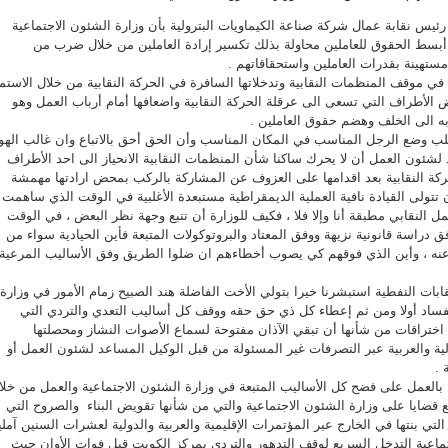
يس نقابة عمال شركة صناعة الكيماويات البترولية بأن وزارة الشئون الاجتماعية
أبسط الحقوق للعاملين محاولة بذلك تكسير إرادة العاملين من خلال ضرب من
تهينة بقدرات العاملين واستحقاقاتهم .
ي موقف المنظمات النقابية وتدخلاتها السافرة في الحركة النقابية من خلال الاستم
الأطراف التي تسعى الى عرقلة الحركة النقابية واضعافها أمام أرباب العمل وهو
به الى الخلف وهضم حقوق العاملين .
لب وضع الرجل المناسب في المكان المناسب وأن الحق أحق بالاتباع وان غالب الهو
لشئون العمل أن لا يحرك ساكنا شأن المنظمات النقابية الانحياز الى احد الأطراف
كة النقابية بعد اقدامها على العزوف عن المشاركة بالركب بمحض ارادتها مهمشة
 تتولى القيادة نافية العملية الديمقراطية مستبعدة الأغلبية في الوقت الذي ساهمت
مل النقابي مطبقة أنا وإلا فلا ، فكيف للوزارة أن تتبع وجهة نظر البعض ، في الوقت
 دراسة قانونية نزيهة ووفق المعتاد والبروتوكولات المتبعة فأين الحيادية سواء من
عنه ، وأين الذي فوقهم كي يصوب أخطاءهم ان ضلوا الطريق وفق الأساليب المرعية
ابات النفطية استبشرنا خيرا بتولي الأخت الفاضلة هند الصبيح زمام الأمور في وزارة
لفساد أولا ومن ثم إعطاء كل ذي حق حقه ووقف كل أساليب التعدي والتردي التي
تراقات من شأنها أن تبقي الآذان مفتوحة لسماع الأصوات النشاز ومحصلتها
 والعربية عبر التصرفات غير المسئولة من قبل الوكيل المساعد لشئون العمل أو
 .
بالعمل على فضح كل الأساليب المتبعة في وزارة الشئون الاجتماعية والعمل من خلا
رفع قضايا على وزارة الشئون الاجتماعية والتي من شأنها تقويض البناء والصروح التي
لتي بنتها في الخارج عبر المؤتمرات الإقليمية والعربية والدولية لعشرات السنين آمل
ماعية التدخل السريع لوقف التدهور والتردي بمركز الكويت قبل فوات الأوان حيث