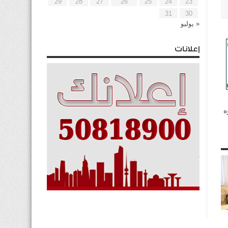
29
28
27
26
25
24
23
31
30
« يوليو
إعلانات
ناؤه