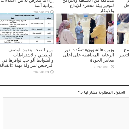
متكاملة من الأنشطة والبرامج
إزاء ما تتعرض له من اعتداءات
حل
لتوفير بيئة محفزة للإبداع
إيرانية آثمة
والابتكار
2026/08/03
2026/08/03
مج
وزيرة «الشؤون» تفقّدت دور
وزير الصحة يعتمد الوصف
تغيير
الرعاية: المحافظة على أعلى
الوظيفي والاشتراطات
معايير الجودة
والضوابط الواجب توافرها في
الترخيص لمزاولة مهنة «القبالة
2026/08/03
2026/08/03
 . الحقول المطلوبة مشار لها بـ
*