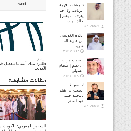
tweet
3 مشاهد للازمة
الرياضة ولا احد
يعرف ،،، بقلم |
خالد الهيت
2015/10/21
الكرة الكويتية ..
من هاويه الى
هاويه
2015/10/17
السابق:
الصمت مريب
طائرة ملك أسبانيا تتعطل ف
،،، بقلم | سطام
الكويت
السهلي
2015/10/05
مقالات مشابهة
لا يصح إلا
الصحيح ،،، بقلم
/ محمد جميل
عبد القادر
2015/10/01
السفير المغربي: الكويت 