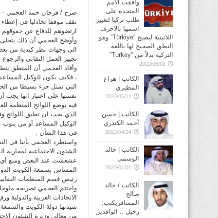
وافقت الأمم
المتحدة على
صرح / فرحان حمد العجمي – رئ
طلب تركيا لتغيير
تقف موقفا تخاذليا في إعطاء 
اسمها بالاحرف
ارتضوهم للدفاع عن حقوقهم مس
اللاتينية ليصبح “Türkiye” وهو
وأوضح العجمي أن ذلك يتجلى ف
النطق الصحيح لها باللغة
الى وجهات نظر كيدية من بعض 
التركية بدلاً من “Turkey”
تجيير العمل النقابي والرجوع 
2022/06/02
وأفاد العجمي أن المنطق يتط
، فكيف يكون للوكيل المساعد 
الكاتب | هزاع
التي تمثل جزء بسيطا من الحر
المطيري
نفسها على اعتبار انها يجب أن
2022/05/11
فيه بوضع اللوائح المنظمة للع
الكاتب | حسن
الذي يجب ان تطبق اللوائح وفق
أحمد الكندري
الوكيل المساعد أو من ينوب 
2022/04/24
في هذا الشأن .
واستطرد العجمي بأننا في النق
الكاتب | خالد
الشئون الاجتماعية لمحاربة ا
الوسمي
عشعشت عند البعض ومنع أي اخ
2022/01/01
المساس بسمعة الكويت الدولية
رئيس قسم المنظمات النقابية
الكاتب / خالد
واختتم العجمي تصريحه ملوحا 
صالح
الاتحادات العربية والدولية و
المسافريكتب:
شيدتها دولة الكويت والسمعة ا
رحيل .. الوافدين
من معالي وزيرة الشئون الاجت