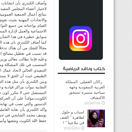
بنتائج أعمال الجمعية العمومية
والاتحادات المهنية بحيث تقوم
القيام بواجباته من جميع النو
الاجتماعية والعمل لإدارة الم
سوابق خطيرة في هذا الشأن.
كما أضاف الكندري بان هذه ال
مجالاً للشك من أن هناك تدخل
قد تسبب في تعطيل مصالح اتحا
وعليه فإننا نطالب معالي وزير
المتسبب في تلك المشكلة ومن
كتاب وناقد الرياضية
التنفيذي الحالي لاتحاد عمال ا
الطبيعي حيث أن الحق لا يست
وبين الكندري بأن مثل هذه ال
راكان الغفيلي: المملكة
العربية السعودية وجهة
النقابية تبوأت مراكز قيادية
سياحية متميزة تستحق
المستقبل حتى لا تتكرر كون ح
الاكتشاف
الكويت،مؤكداً على أن الحركة 
2023/07/29
الدستور والتي تصب في نهاية ا
وأكد الكندري بأن نقابة العامل
اسباب و حلول
يوسف محمد الشايجي في جميع ا
لظاهرة ” العنف
حفظ الله الكويت وشعبها وأم
في ملاعبنا ” !
2015/12/13