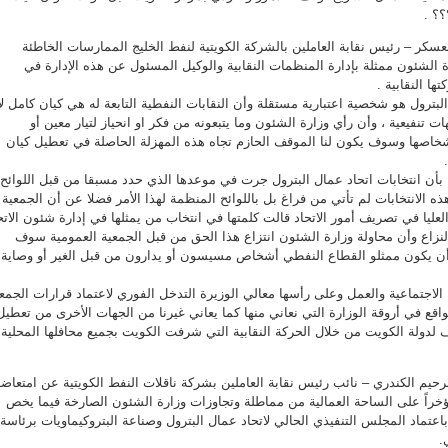
؟ .
سكر – رئيس نقابة العاملين بالشركة الكويتية لنفط الخليج الممارسات الخاطئة
ة الشئون ممثلة بإدارة المنظمات النقابية والوكيل المسئول عن هذه الإدارة في
ا النقابية .
لبترول هو شخصية اعتبارية مستقلة وأن النقابات النفطية التابعة له هي كيان كامل لا
ات تنفيعية ، وأن رأي وزارة الشئون وما يتبعونه من فكر او انحياز لتيار معين أو
خاصها وسوف يكون لنا الموقف الحازم تجاه هذه المهزلة الحاصلة في تعطيل كيان
ن انتخابات اتحاد عمال البترول جرت في موعدها الذي حدد مسبقا من قبل اللوائح
ه الانتخابات لم تأتي من فراغ بل باللوائح المنظمة لهذا الأمر فضلا عن أن الجمعية
ليا في تصريف أمور الاتحاد قالت كلمتها في انتخاب من يمثلها في إدارة شئون الاتح
النزاع وأن محاولة وزارة الشئون انتزاع هذا الحق من قبل الجمعية العمومية سوف
أن يكون ممثلو القطاع النفطي أشخاص مسيسون أو يدارون من قبل الغير أو وصاية
لاجتماعية والعمل وعلى رأسها معالي الوزيرة التدخل الفوري لاعتماد قرارات الجمع
واقع في أروقة الوزارة التي نعاني منها كما يعاني غيرنا من الجهات الأخرى من تعطيل
 لدولة الكويت من خلال الحركة النقابية التي شرفت الكويت بجميع محافلها المحلية
حيم الكندري – نائب رئيس نقابة العاملين بشركة ناقلات النفط الكويتية عن امتعاض
خراً على الساحة العمالية من مماطلة وتجاوزات وزارة الشئون الصارخة فيما يخص
اعتماد المجلس التنفيذي الحالي لاتحاد عمال البترول وصناعة البتروكيماويات برئاسة
.