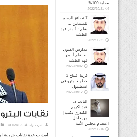
محلية 100%
2022/10/31
7 نصائح للرسم
للمبتدئين ،،،
بقلم : أ. بدر فهد
الطشه
2022/09/21
مدارس الفنون
،،، بقلم أ. بدر
فهد الطشه
2022/09/02
قريبا افتتاح 3
خطوط مترو في
2022/08/12
النائب د.
عبدالكريم
نقابات البتر
الكندري يكتب |
من داخل
اعتصام مجلس الأمة
نشرت بواسطة:
ALHAKEA
2022/06/16
أصدرت عدة نقابات بترولية ام