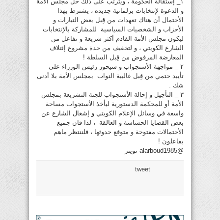
١_ إستقالة الحكومة ، ويترتب على ذلك حل مجلس الأمة
و الدعوة لإنتخابات برلمانية جديده ، يشترط بهذا
الأحتمال أن هناك تعهدات من قِبل بعض التيارات و
الأحزاب و الشخصيات السياسية للمشاركة بالإنتخابات
ليكون مجلس الأمة القادم أكثر شريعة و تفاعل من
الشارع الكويتي ، و لتخفيف من حدة مشروع إئتلاف
المعارضة المرفوض من قِبل السلطة !
٢ _ مواجهة الأستجواب و سيحوز رئيس الوزراء على
تأييد حتمي من قِبل غالبية النواب بمجلس الأمة بلا أدنى
شك .
٣ _ التأجيل و إحالة الأستجواب للجنة التشريعة بمجلس
الأمة أو للمحكمة الدستورية ليأخذ الأستجواب مساحة
واسعة في وسائل الإعلام الكويتي و إشغال الشارع عن
بعض القضايا الحساسة و العالقة ، لذا فان جميع
الأحتمالات مفتوحة و متوقع حدوثها ، فلننتظر ماهم
بفاعلون !
@alarboud1985 تويتر
tweet