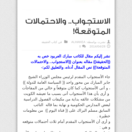
الاستجواب.. والاحتمالات
المتوقعة!
نشرت بواسطة:
ALHAKEA
في
كتاب الحقيقة
0
2014/04/28
نشر إليكم مقال للكاتب مبارك العربود خص به
((الحقيقة)) مقاله بعنوان ((الاستجواب.. والاحتمالات
المتوقعة!)) نص المقال أدناه، والتعليق لكم:-
جاء الأستجواب المقدم لرئيس مجلس الوزراء الشيخ
جابر المبارك من محور واحد (( السياسة العامة للدولة ))
، و أتى الأستجواب كما كان متوقعاً و خالي من المفاجآت
و أرى بأن هذا الأستجواب أتى بسبب ما تعيشه الكويت
من مشكلات عالقه بداية من مكيفات الفصول الدراسية
لبعض المدارس الحكومية و نهاية بما قاله النائب
السابق مسلم البراك على (( قناة اليوم )) من معلومات
خطيرة .
و أرى أن الأستجواب المقدم أمام ثلاث أحتمالات متوقعه
و هي :