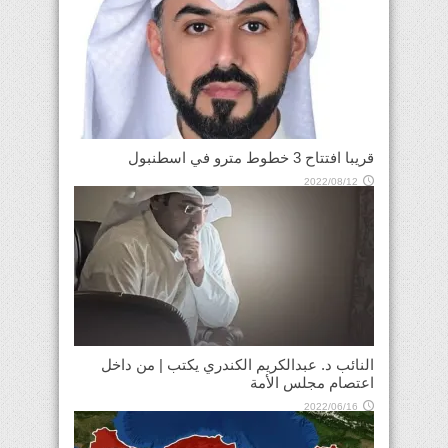
قريبا افتتاح 3 خطوط مترو في ⁧‫اسطنبول‬⁩
2022/08/12
النائب د. عبدالكريم الكندري يكتب | من داخل
اعتصام مجلس الأمة
2022/06/16