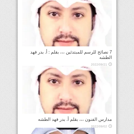
7 نصائح للرسم للمبتدئين ،،، بقلم : أ. بدر فهد
الطشه
2022/09/21
مدارس الفنون ،،، بقلم أ. بدر فهد الطشه
2022/09/02