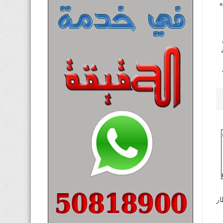
ه
زي
ال 2022 بمطار