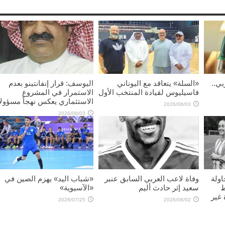
بي..
«السلة» يتعاقد مع اليوناني
اليوسف: قرار إنفانتينو بعدم
فاسيليوس لقيادة المنتخب الأول
الاستمرار في المشروع
الاستثماري يعكس نهجاً مسؤولاً
2026/08/03
2026/08/03
اولة
وفاة لاعب العربي السابق عنبر
«شباب اليد» يهزم الصين في
ط
سعيد إثر حادث أليم
«الآسيوية»
غير
2026/07/25
2026/08/02