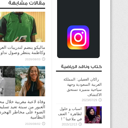
مقالات مشابهة
ماليكو ينضم لتدريبات العر
وكاظمة ينتظر وصول نداو
2026/08/03
كتاب وناقد الرياضية
راكان الغفيلي: المملكة
العربية السعودية وجهة
سياحية متميزة تستحق
الاكتشاف
2023/07/29
وفاة لاعبة مغربية خلال مح
العبور من سبتة تعيد تسلي
اسباب و حلول
الضوء على مخاطر الهجرة 
لظاهرة ” العنف
النظامية
في ملاعبنا ” !
2026/08/02
2015/12/13