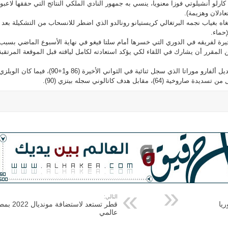
رلو أنشيلوتي فوزا معنويا، ينسي به جمهور النادي الملكي النتائج التي حققها لاعبو
عادلان وهزيمة).
اه بغياب نجمه البرتغالي كريستيانو رونالدو الذي اضطر للانسحاب من التشكيلة بعد
إحماء.
خيرة لفريقه في الدوري التي خسرها أمام سلتا فيغو في نهاية الأسبوع الماضي بسبب
المقرر أن يشارك في اللقاء لكي يؤكد استعادته لكامل لياقته قبل الموقعة المرتقبة
وفي ظل غياب رونالدو برز البديل ألفارو موراتا الذي سجل ثنائية في الثواني الأخيرة (86 و1+90)، فيما كان الويل
)، مقابل هدف كاتالوني سجله بيتزي (90).
التالي:
يا
قطر تستعد لاستضافة موندي
عالمي