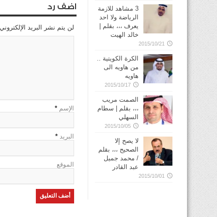
اضف رد
3 مشاهد للازمة
الرياضة ولا احد
يعرف ،،، بقلم |
لن يتم نشر البريد الإلكتروني
خالد الهيت
2015/10/21
الكرة الكويتية ..
من هاويه الى
هاويه
2015/10/17
الصمت مريب
الإسم
*
،،، بقلم | سطام
السهلي
2015/10/05
البريد
*
لا يصح إلا
الصحيح ،،، بقلم
/ محمد جميل
الموقع
عبد القادر
2015/10/01