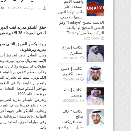
وافقت الأمم
المتحدة على
نشرت بواسطة:
ALHAKEA
طلب تركيا لتغيير
اسمها بالاحرف
اللاتينية ليصبح “Türkiye” وهو
النطق الصحيح لها باللغة
1، في المرحلة 38 الأخيرة من المسابقة.
التركية بدلاً من “Turkey”
2022/06/02
الكاتب | هزاع
مدريد وبرشلونة.
المطيري
2022/05/11
بطولات لبرشلونة و3 لريال مدريد).
الكاتب | حسن
وغاب معظم لاعبي برشلونة عن 
أحمد الكندري
الكتالوني، بينما لم يشارك ال
2022/04/24
الكاتب | خالد
مرة منذ عام 1996.
الوسمي
وتعرض أتليتيكو مدريد لضربتي
2022/01/01
خرج دييغو كوستا هداف الفريق وأ
ويحارب أتلتيكو على جبهة أخرى
الكاتب / خالد
النهائية، بالعاصمة البرتغالية ل
صالح
وفي مباراة أخرى، استعد ريال 
المسافريكتب:
رحيل .. الوافدين
3-1.