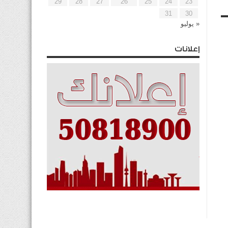
29
28
27
26
25
24
23
31
30
« يوليو
إعلانات