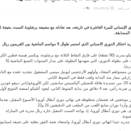
في
رياضة
2014/05/18
0
وبهذا يكسر الفريق الثاني مدريد احتكار الدوري الاسباني الذي استمر طوال 9 مواسم الماضية بين الغريمين ريال
وكان التعادل كافيا ليحافظ أتلتيكو مدريد (90 نقطة) على فارق النقاط الثلاثة مع برشلونة، ويكسر هيمنة قطبي الكر
الإسبانية ريال مدريد وبرشلونة على بطولة الدوري، التي شهدتها البطولة على مدار السنوات التسع الماضية (6
مستواهم المعتاد، وأولهم الأرجنتيني ليونيل ميسي المشغول بتجديد عقده مع الناد
برازيلي نيمار منذ البداية ولعب فقط في الشوط الثاني.
وتقدم برشلونة أولا في الدقيقة 33، من تسديدة هائلة للتشيلي أليكسيس سانشيز، لكن الأوروغواياني دييغو غودين
مهاجم أتلتيكو سجل التعادل من ضربة رأس، بعد 4 دقائق من بداية الشوط الثاني، ليعود أتلتيكو لمنصة التتويج لأول
ن موجعتين قد تعصفان بحظوظه في نهائي دوري أبطال أوروبا الأسبوع المقبل، بعدما
ردا توران صانع اللعب من الملعب في الدقيقتين 16 و22.
، هي دوري أبطال أوروبا، إذ يواجه السبت المقبل جاره ريال مدريد في المباراة
شبونة.
مدريد جيدا لنهائي دوري أبطال أوروبا، واستعاد نغمة الفوز بتغلبه على ضيفه إسبانيو