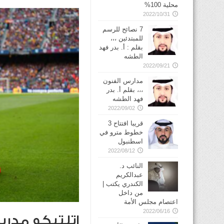
محلية 100%
2022/10/31
7 نصائح للرسم
للمبتدئين ،،،
بقلم : أ. بدر فهد
الطشه
2022/09/21
مدارس الفنون
،،، بقلم أ. بدر
فهد الطشه
2022/09/02
قريبا افتتاح 3
خطوط مترو في
2022/08/12
النائب د.
عبدالكريم
الكندري يكتب |
من داخل
اعتصام مجلس الأمة
2022/06/16
اتلتيكو مدريد بط