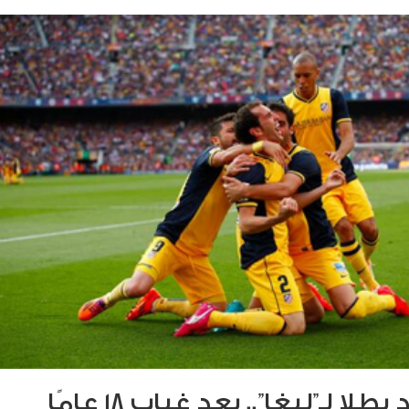
لا لـ”ليغا”.. بعد غياب 18 عامًا