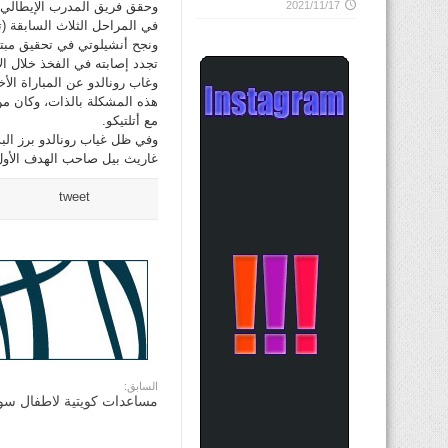
وحقق فريق المدرب الإيطالي كا
2021/11/17
في المراحل الثلاث السابقة (ت
ونجح أنشيلوتي في تحقيق مبتغ
تجدد إصابته في الفخذ خلال ال
وغاب رونالدو عن المباراة الأ
هذه المشكلة بالذات، وكان من 
مع أتلتيكو.
غاريث بيل صاحب الهدف الأول من تسديدة صاروخية (64
tweet
السابق:
مساعدات كويتية لاطفال سور