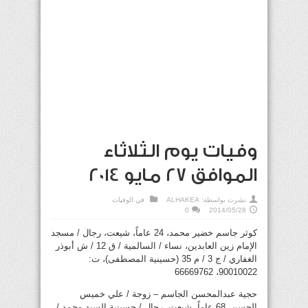
وفيات يوم الثلاثاء
الموافق 27 مايو 2014
نشرت بواسطة:
ALHAKEA
في
الوفيات
0
2014/05/28
كوثر جاسم خضير محمد، 24 عاماً، شيعت، رجال / مسجد
الإمام زين العابدين، نساء / السالمية / ق 12 / ش أبوذر
الغفاري / ج 3 / م 35 (حسينية المصطفى)، ت:
90010022، 66669762
حجية عبدالمحسن الجاسم – زوجة / علي خميس
الحسن، 68 عاماً، شيعت، رجال / حسينية السيد محمد /