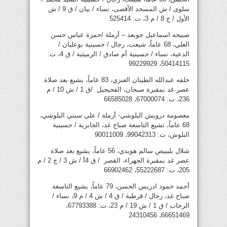
سلوى / ش المسجد الأقصى، نساء / بيان / ق 9 / ش
الأول / ج 8 / م 3، ت: 525414
صبيحه اسماعيل جويعد – أرملة /حمزة عباس حسن
العلي، 68 عاماً، شيعت، رجال / حسينية بوعليان /
الدعية، نساء / حسينية أم صادق / الرميثية / ق 4، ت:
50414115، 99229929
خلفه عبدالله الطينان العنزي، 83 عاماً، يشيع بعد صلاة
عصر غد بمقبرة صبحان، الفحيحيل /ق 1 / ش 10 / م
236، ت: 67000074، 66585028
معصومة درويش البلوشي- أرملة / علي سبتي البلوشي،
68 عاماً، تشيع التاسعة صباح غد، الجابرية / حسينية
البلوش، ت: 99042313، 90011009
شلال بليبيص سالم هويدي، 56 عاماً، يشيع بعد صلاة
عصر غد بمقبرة الجهراء، القصر / ق 4أ / ش 3 / ج 2 / م
205، ت: 55222687، 66902462
أحمد حمود ادريس الحسن، 79 عاماً، يشيع التاسعة
صباح غد، رجال / قرطبة / ق 4 / ش 4 / م 9، نساء /
الرحاب / ق 1 / ش 19 / م 23، ت: 67793388،
66651469، 24310456