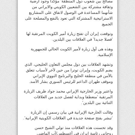
مصالح بين شعوب دول المنطقة’ مؤكدا وجود ارضية
وثقافة مشتركة بين الشعبين الكويتي والايراني من
شأنهما المساعدة في الوصول لاتفاق على المشاريع
الاستراتيجية المشتركة التي تعود بالنفع والمصلحة على
الجميع.
وتوقعت إيران أن تفتح زيارة أمير الكويت المرتقبة لها
‘فصلا جديدا’ في العلاقات بين البلدين.
وهذه هى أول زيارة لأمير الكويت الحالي للجمهورية
الإسلامية.
وتشهد العلاقات بين دول مجلس التعاون الخليجي، الذي
يضم الكويت، وإيران توترا من حين لآخر لأسباب تتعلق
بالأمن في منطقة الخليج والبرنامج النووي الإيراني
وموقف طهران الداعم للرئيس السوري بشار الأسد.
واعتبر وزير الخارجية الإيراني محمد جواد ظريف الزيارة
المرتقبة ‘منعطفا وبداية لفصل جديد من العلاقات
الثنائية بين البلدين’.
وقالت الخارجية الإيرانية في بيان رسمي إن الزيارة
‘تبشر بفتح صفحة جديدة في العلاقات الكويتية الإيرانية’.
وقد تحسنت هذه العلاقات منذ تولي الشيخ حسن
روحاني رئاسة إيران في أغسطس/آب الماضي.