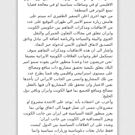
الاقليمي او في وساطات سياسية او في معالجة قضايا
تمنع التوتر في المنطقة’.
من جهة اخرى اعلن السفير الظفيري انه سيتم على
هامش زيارة سمو الامير الى طهران التوقيع على عدد
من الاتفاقيات ومذكرات التفاهم بين حكومتي الكويت
وايران تتعلق في مجالات التعاون الجمركي والنقل
الجوي والبيئة والسياحة والرياضة اضافة الى تبادل وثائق
التصديق لاتفاق التعاون الامني لدخوله حيز النفاذ.
واشار الى ان هذه الاتفاقيات ومذكرات التفاهم سوف
تستكمل اطر وجوانب العلاقات الكويتية الايرانية مضيفا
‘نحن حريصون جدا وعندنا منظور خاص يقوده سمو امير
البلاد يتعلق بكيفية تحقيق مشاريع ذات منافع ومصالح
على مستوى استراتيجي واقليمي وقد قمنا بطرح عدد
من تلك المشاريع واتمنى من الجانب الايراني ان يأخذها
بعين الاعتبار وان تتحقق تلك المشاريع لأن فيها بالفعل
مصالح ومنافع للجميع بما فيها الكويت وايران وباقي دول
الخليج’.
وأعرب عن اعتقاده بأنه ‘يوجد على الاجندة مشروع او
مشروعان نتمنى ان نصل فيهما الى اتفاق نهائي بما
يعزز منظور الثقة السياسية في ايران من جانب الكويت
ويعزز المصداقية في الكويت من جانب ايران’.
وشدد على ان العلاقات السياسية بين الدول ‘ليست
فقط تبادل بعثات دبلوماسية وزيارات سياسية وانما