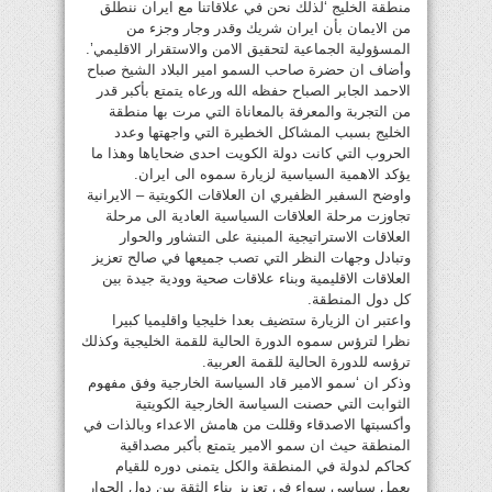
منطقة الخليج ‘لذلك نحن في علاقاتنا مع ايران ننطلق
من الايمان بأن ايران شريك وقدر وجار وجزء من
المسؤولية الجماعية لتحقيق الامن والاستقرار الاقليمي’.
وأضاف ان حضرة صاحب السمو امير البلاد الشيخ صباح
الاحمد الجابر الصباح حفظه الله ورعاه يتمتع بأكبر قدر
من التجربة والمعرفة بالمعاناة التي مرت بها منطقة
الخليج بسبب المشاكل الخطيرة التي واجهتها وعدد
الحروب التي كانت دولة الكويت احدى ضحاياها وهذا ما
يؤكد الاهمية السياسية لزيارة سموه الى ايران.
واوضح السفير الظفيري ان العلاقات الكويتية – الايرانية
تجاوزت مرحلة العلاقات السياسية العادية الى مرحلة
العلاقات الاستراتيجية المبنية على التشاور والحوار
وتبادل وجهات النظر التي تصب جميعها في صالح تعزيز
العلاقات الاقليمية وبناء علاقات صحية وودية جيدة بين
كل دول المنطقة.
واعتبر ان الزيارة ستضيف بعدا خليجيا واقليميا كبيرا
نظرا لترؤس سموه الدورة الحالية للقمة الخليجية وكذلك
ترؤسه للدورة الحالية للقمة العربية.
وذكر ان ‘سمو الامير قاد السياسة الخارجية وفق مفهوم
الثوابت التي حصنت السياسة الخارجية الكويتية
وأكسبتها الاصدقاء وقللت من هامش الاعداء وبالذات في
المنطقة حيث ان سمو الامير يتمتع بأكبر مصداقية
كحاكم لدولة في المنطقة والكل يتمنى دوره للقيام
بعمل سياسي سواء في تعزيز بناء الثقة بين دول الجوار