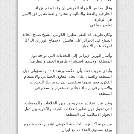
وقال مجلس الوزراء الكويتي إن وفدا يضم وزراء
الخارجية والنفط والمالية والتجارة والصناعة يرافق الأمير
في الزيارة.
تعاون جماعي
وكان ظريف قد التقى نظيره الكويتي الشيخ صباح الخالد
الصباح في الجزائر على هامش الاجتماع الوزراي الـ 17
لحركة عدم الانحياز.
وأشار الوزير الإيراني إلى التحديات التي تواجه دول
المنطقة ‘ولاسيما استشراء ظاهرة العنف والتطرف’.
وأبدى ظريف ثقته بأن ‘حكمة ورشد قادة ومسؤولي دول
المنطقة والعمل على ايجاد التعاون الجماعي والانسجام
الفكري فيما بينهما ستفضى الى تبديد تلك التحديات
والإسهام في ارساء دعائم الاستقرار والسلام في
المنطقة’.
وعبر عن اعتقاده بعدم وجود مبرر للخلافات والمعوقات
التي تحول دون تطور العلاقات الجيدة والاخوية بين دول
الجوار الاسلامية في المنطقة.
من جهته أكد وزير الخارجية الكويتي اهتمام بلاده بتطوير
ورفع مستوى العلاقات مع ايران.