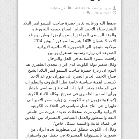
نشرت بواسطة:
ALHAKEA
في
محليات
0
2014/05/31
بحفظ الله ورعايته يغادر حضرة صاحب السمو امير البلاد
الشيخ صباح الاحمد الجابر الصباح حفظه الله ورعاه
والوفد الرسمي المرافق لسموه ارض الوطن يوم غد
الأحد 3 شعبان 1435 هجرية الموافق 1 يونيو 2014
ميلادية متوجها الى الجمهورية الاسلامية الايرانية
الصديقة في زيارة رسمية تستغرق يومين.
رافقت سموه السلامة في الحل والترحال .
وقال سفير دولة الكويت لدى ايران مجدي الظفيري هنا
اليوم ان زيارة حضرة صاحب السمو امير البلاد الشيخ
صباح الاحمد الجابر الصباح الى طهران يوم غد الاحد
تكتسب اهمية سياسية خاصة نظرا للظروف والتطورات
في المنطقة معتبرا انها ذات استحقاق سياسي بامتياز.
ورأى السفير الظفيري في تصريح لوكالة الانباء الكويتية
(كونا) وتلفزيون دولة الكويت ان زيارة سمو الامير الى
طهران هي ‘نتاج عمل سياسي في العلاقات الكويتية
الايرانية والتي مرت بمحطات عديدة عززت من هامش
الثقة والمنظور والعمل السياسي المشترك بين البلدين
في قضايا ثنائية واقليمية بشكل خاص’.
وقال ان الكويت تنطلق في منظورها تجاه ايران من
شعورها بالمسؤولية المشتركة في حفظ امن واستقرار