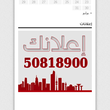
29
28
27
26
25
24
23
31
30
« يوليو
إعلانات