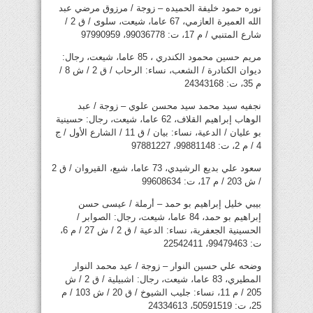
نوره حمود خليفة الحميده – زوجة / مرزوق مرضي عبد
الله العميرة العازمي، 67 عاما، شيعت، سلوى / ق 2 /
شارع المتنبي / م 17، ت: 99036778، 97990959
مريم حسين محمود الكندري ، 85 عاما، شيعت، رجال:
ديوان الكنادرة / الشعب، نساء: الرحاب / ق 2 / ش 8 /
م 35، ت: 24343168
نجفيه سيد محمد سيد محسن علوي – زوجة / عبد
الوهاب إبراهيم القلاف، 62 عاما، شيعت، رجال: حسينية
بو عليان / الدعية، نساء: بيان / ق 11 / الشارع الأول / ج
4 / م 2، ت: 99881148، 97881227
سعود علي بديع الرشيدي، 73 عاما، شيع، القيروان / ق 2
/ ش 203 / م 17، ت: 99608634
بيبي خليل إبراهيم بو حمد – أرملة / عيسى حسن
إبراهيم بو حمد، 84 عاما، شيعت، رجال: الصوابر /
الحسينية الجعفرية، نساء: الدعية / ق 2 / ش 27 / م 6،
ت: 99479463، 22542411
وضحه علي حسين النوار – زوجة / عيد محمد النوار
المطيري، 83 عاما، شيعت، رجال: اشبيلية / ق 2 / ش
205 / م 11، نساء: جليب الشيوخ / ق 20 / ش 103 / م
25، ت: 50591519، 24334613