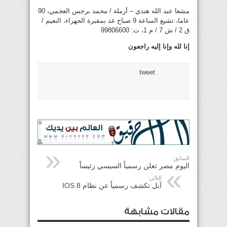
مشعا عبد الله هندي – أرملة / محمد برجس العجمي، 90
عاما، تشيع الساعة 9 صباح غد بمقبرة الجهراء، النعيم /
ق 2 / ش 7 / م 1، ت: 99806600
إنا لله وإنا إليه راجعون
tweet
السابق:
اليوم مصر تعلن رسمياً السيسي رئيساً
التالي:
آبل تكشف رسمياً عن نظام IOS 8
مقالات مشابهة