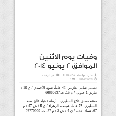
وفيات يوم الاثنين
الموافق 2 يونيو 2014
نشرت بواسطة:
ALHAKEA
في
الوفيات
0
2014/06/03
نشمي شايم العازمي، 42 عاماً، شيع، الأحمدي / ق 10 /
طريق 1 جنوبي / م 15، ت:66660637
صنته مطلق فلاح المطيري – أرملة / عباد فالح سعد
المطيري، 76 عاما، شيعت، الزهراء / ق 5 / ش 47 / م
67، نساء: هدية / ق 4 / ش 3 / م 27، ت: 97779999