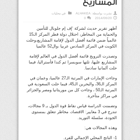
المشاريع
نشرت بواسطة:
ALHAKEA
في
محليات
0
2014/06/20
أظهر تقرير حديث لشركة ‘إف إم جلوبال للتأمين
والحماية من المخاطر، احتلال دولة قطر المركز الـ15
عالمياً ضمن قائمة أفضل الدول لإقامة المشاريع،وحلت
الكويت في المركز السادس عربيا ،وال52 عالميا
وتصدرت النرويج قائمة أفضل الدول في العالم لإقامة
المشاريع عليها، تلتها سويسرا ثم كندا فأستراليا، فيما
حلت ألمانيا سادسا.
وجاءت الإمارات في المرتبة الـ27 عالميا، وعمان في
المركز الـ36، والبحرين الـ45، فيما حلت السعودية في
المرتبة الـ50 ، وجاءت كل من موريتانيا ومصر والجزائر
في مراكز متأخرة.
وتضمنت الدراسة قياس نقاط قوة الدول بـ 9 مجالات،
تندرج في 3 معايير: الاقتصاد، مخاطر تتعلق بمستوى
الجودة، سلسلة التوريد.
وهذه المجالات هي:
1- الناتج المحلي الإجمالي للفرد.