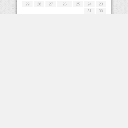
29
28
27
26
25
24
23
31
30
« يوليو
إعلانات