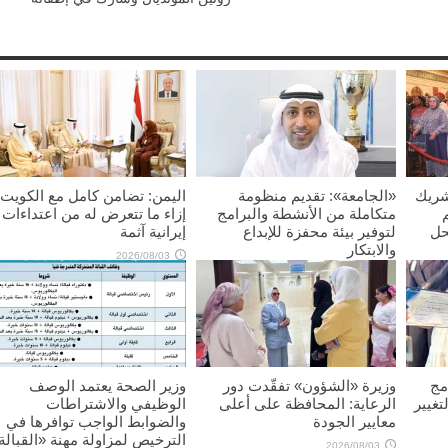
شريك
«الجامعة»: تقديم منظومة
اليمن: تضامن كامل مع الكويت
متكاملة من الأنشطة والبرامج
إزاء ما تتعرض له من اعتداءات
حل
لتوفير بيئة محفزة للإبداع
إيرانية آثمة
والابتكار
2026/08/03
2026/08/03
مج
وزيرة «الشؤون» تفقّدت دور
وزير الصحة يعتمد الوصف
تغيير
الرعاية: المحافظة على أعلى
الوظيفي والاشتراطات
معايير الجودة
والضوابط الواجب توافرها في
الترخيص لمزاولة مهنة «القبالة
2026/08/03