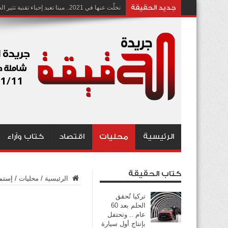
جديد الحقيقة
تخلّت عنها في 2021.. ميتا تعيد إحياء تقنية تثير الجدل بشأن انتهاك الخصوصية
الرئيسية
محليات
اقتصاد
كتاب وآراء
كتاب الحقيقة
الرئيسية
/
محليات
/
إستمر
تركيا تُحقق
الحلم بعد 60
عام .. وتحتفل
بإنتاج أول سيارة