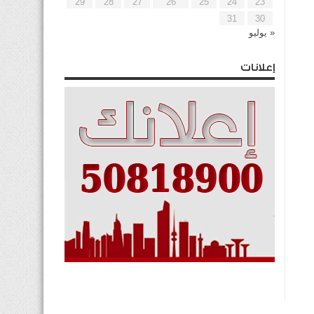
29
28
27
26
25
24
23
31
30
« يوليو
إعلانات