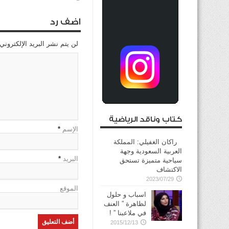
اضف رد
لن يتم نشر البريد الإلكتروني
كتاب وناقد الرياضية
الإسم
*
راكان الغفيلي: المملكة
العربية السعودية وجهة
البريد
*
سياحية متميزة تستحق
الاكتشاف
2023/07/29
الموقع
اسباب و حلول
لظاهرة ” العنف
في ملاعبنا ” !
2015/12/13