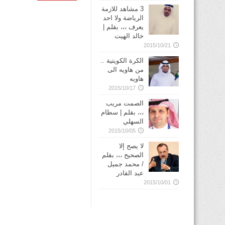
3 مشاهد للازمة
الرياضة ولا احد
يعرف ،،، بقلم |
خالد الهيت
2015/10/21
الكرة الكويتية ..
من هاويه الى
هاويه
2015/10/17
الصمت مريب
،،، بقلم | سطام
السهلي
2015/10/05
لا يصح إلا
الصحيح ،،، بقلم
/ محمد جميل
عبد القادر
2015/10/01