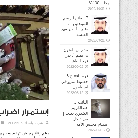
محلية 100%
2022/10/31
7 نصائح للرسم
للمبتدئين ،،،
بقلم : أ. بدر فهد
الطشه
2022/09/21
مدارس الفنون
،،، بقلم أ. بدر
فهد الطشه
2022/09/02
قريبا افتتاح 3
خطوط مترو في
2022/08/12
النائب د.
عبدالكريم
إستمرار إضراب
الكندري يكتب |
من داخل
نشرت بواسطة:
ALHAKEA
اعتصام مجلس الأمة
2022/06/16
رغم إعلانهم عن تهديد وصلهم 