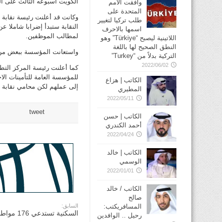
الكويت أسبوعه الثالث على ا
وافقت الأمم
المتحدة على
وكانت قد أعلنت رئيسة نقابة 
طلب تركيا لتغيير
النقابة ستبدأ إضرابا شاملا 
اسمها بالاحرف
لمطالب الموظفين.
اللاتينية ليصبح “Türkiye” وهو
النطق الصحيح لها باللغة
واستعانت المؤسسة ببعض من م
التركية بدلاً من “Turkey”
2022/06/02
كما أعلنت رئيسة المركز التط
للمؤسسة العامة للتأمينات ا
الكاتب | هزاع
إلى عملهم لكن محامي نقابة ال
المطيري
2022/05/11
tweet
الكاتب | حسن
أحمد الكندري
2022/04/24
الكاتب | خالد
الوسمي
2022/01/01
الكاتب / خالد
صالح
المسافريكتب:
السابق:
السكنية تستدعي 176 مواطناً
رحيل .. الوافدين