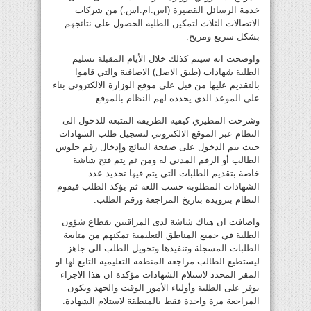
خدمة الرسائل القصيرة (اس.ام.اس.) من شركات
الاتصالات الثلاث لتمكين الطلبة الحصول على نتائجهم
بشكل سريع ومريح.
واوضحت انه سيتم كذلك خلال الأيام المقبلة تسليم
الطلبة شهادات (طبق الاصل) الاضافية والتي قاموا
بالتقديم عليها من قبل على موقع الوزارة الالكتروني بناء
على الموعد الذي يحدده لهم النظام بالموقع.
وشرحت المطيري كيفية الطريقة المتبعة للدخول الى
النظام عبر الموقع الالكتروني لتسجيل طلب الشهادات
حيث يتم الدخول على صفحة النتائج وإدخال رقم جلوس
الطالب أو الرقم المدني له ومن ثم يتم فتح شاشة
خاصة بتقديم الطلبات التي يتم فيها تحديد عدد
الشهادات المطلوبة حسب اللغة ثم يؤكد الطلب فيقوم
النظام بتزويده بتاريخ المراجعة ورقم الطلب.
واضافت ان هناك شاشة لدى المراقبين بقطاع شؤون
الطلبة في جميع المناطق التعليمية تمكنهم من متابعة
الطلبات المسجلة وتنفيذها وتحويل الطلب الى جاهز
ليستطيع الطالب مراجعة المنطقة التعليمية التابع لها او
المقر المحدد لاستلام الشهادات مؤكدة ان هذا الاجراء
يوفر على الطلبة وأولياء الأمور الوقت والجهد وتكون
المراجعة مرة واحدة فقط بالمنطقة لاستلام الشهادة.