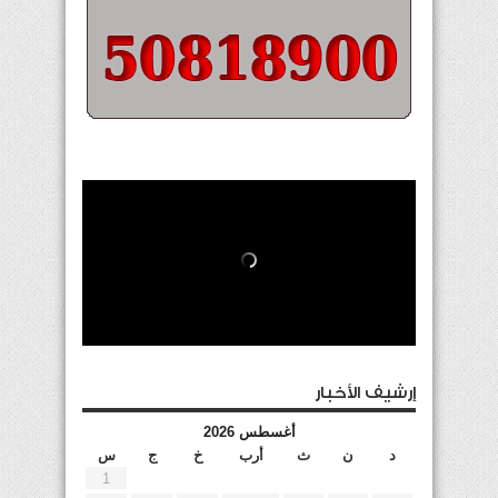
إرشيف الأخبار
أغسطس 2026
د
ن
ث
أرب
خ
ج
س
1