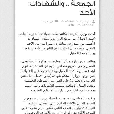
الجمعة .. والشهادات
الأحد
نشرت بواسطة:
ALHAKEA
في
محليات
0
2014/06/23
أكدت وزارة التربية امكانية طلب شهادات الثانوية العامة
(طبق الأصل) عبر موقع الوزارة واستلام الشهادات
الأصلية من المدارس مباشرة اعتبارا من يوم الاحد
المقبل موضحة ان اعلان نتائج الثانوية العامة سيكون
يوم الجمعة المقبل.
وقالت مدير إدارة مركز المعلومات بوزارة التربية هدى
المطيري في تصريح صحافي اليوم ان الطلبة بامكانهم
ابتداء من يوم الاحد المقبل وبعد التقديم على الشهادات
عبر موقع الوزارة استلام شهادة (طبق الأصل – باللغتين
العربية والانجليزية) على الفور من المناطق التعليمية
وبعض المقار الإضافية لتسليم الشهادات والتي سيتم
تحديدها من قبل بعض ادارات المناطق التعليمية.
وذكرت المطيري انه بمجرد اعتماد وزير التربية ووزير
التعليم العالي بالانابة الدكتور علي العبيدي النتيجة
النهائية لاختبارات الصف الثاني عشر سيتم نشرها على
الموقع الالكتروني لوزارة التربية بالاضافة الى تفعيل