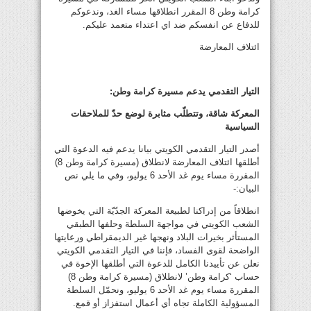
كرامة وطن 8 المقرر انطلاقها مساء الغد، وندعوكم
للدفاع عن انفسكم ضد اي اعتداء متعمد عليكم.
ائتلاف المعارضة
التيار التقدمي يدعم مسيرة كرامة وطن:
المعركة شاقة، وتتطلّب مثابرة لوضع حدّ للملاحقات
السياسية
أصدر التيار التقدمي الكويتي بيانا يدعم فيه الدعوة التي
أطلقها ائتلاف المعارضة لانطلاق (مسيرة كرامة وطن 8)
المقررة مساء يوم غد الأحد 6 يوليو، وفي ما يلي نص
البيان:-
انطلاقاً من إدراكنا لطبيعة المعركة الجدّيّة التي يخوضها
الشعب الكويتي في مواجهة السلطة وحلفها الطبقي
المستأثر بخيرات البلاد ونهجها غير الديمقراطي ورعايتها
الواضحة لقوى الفساد، فإننا في التيار التقدمي الكويتي
نعلن عن تأييدنا الكامل للدعوة التي أطلقها الإخوة في
حساب ‘كرامة وطن’ لانطلاق (مسيرة كرامة وطن 8)
المقررة مساء يوم غد الأحد 6 يوليو، ونحمّل السلطة
المسؤولية الكاملة تجاه أي أعمال استفزاز أو قمع.