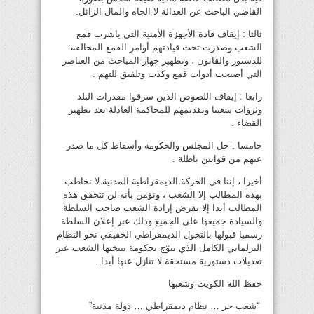
القاضي الباحث عن العدالة لا الجاه والمال الزائل.
ثالثا : إيقاف قادة الأجهزة الأمنية التي باشرت قمع
الشعب وصدرت تحت قيادتهم أوامر القمع المخالفة
للدستور والقانون ، وتطهير جهاز المباحث من العناصر
التي أصبحت أدوات قمع وكذب وتلفيق للتهم .
رابعا : إيقاف اللصوص الذين سرقوا مقدرات البلد
وثروات شعبنا وتقديمهم للمحاكمة العادلة بعد تطهير
القضاء .
خامسا : حل المجلس والحكومة وأسقاط كل ما صدر
عنهم من قوانين باطلة .
أخيرا ، إننا في الحركة الديمقراطية المدنية لا نخاطب
بهذه المطالب إلا الشعب ، ونؤمن بأنه لن تتحقق هذه
المطالب أبدا إلا بفرض إرادة الشعب صاحب السلطة
والسيادة جميعها على الجميع وذلك عبر إعلان السلطة
رسميا قبولها بالتحول الديمقراطي الحقيقي نحو النظام
البرلماني الكامل الذي يتوّج بحكومة ينتخبها الشعب عبر
تعديلات دستورية مستحقة لا تنازل عنها أبدا .
حفظ الله الكويت وشعبها
“شعب حر … نظام ديمقراطي … دولة مدنية”