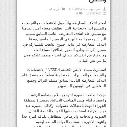
نشرت بواسطة:
ALHAKEA
في
محليات
0
2014/07/06
أصدر ائتلاف المعارضة بياناً حول الاعتصامات والتجمعات
والمسيرات الاحتجاجية التي انطلقت مساء أمس تضامناً
مع منسق عام ائتلاف المعارضة النائب السابق مسلم
البراك وجميع المعتقلين في اليومين الماضيين،ودعا
ائتلاف المعارضة في بيانه ،جموع الشعب للمشاركة في
مسيرة كرامة وطن، المقرر انطلاقها مساء الغد،
ووالدفاع عن انفسكم ضد اي اعتداء متعمد عليكم،وفي
ما يلي نص البيان:-
استمرت مساء الامس الجمعة 4/7/2014 الاعتصامات
والتجمعات والمسيرات الاحتجاجية تضامناً مع منسق عام
ائتلاف المعارضة النائب السابق مسلم البراك وجميع
المعتقلين في اليومين الماضيين.
حيث انطلقت مسيرة انتهت بسلام بمنطقة الرقة،
واعتصام امام مبنى المباحث الجنائية، ومسيرة بمنطقة
الجهراء انتهت باعتقالات عشوائية، وكذلك مسيرة عند
دوار الكرامة استخدمت فيها القوات الخاصة القنابل
الصوتية والدخانية والرصاص المطاطي بكثافة كبيرة جداً
وانتهت الاخيرة بانسحاب القوات الخاصة ليقوم