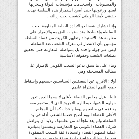
والمستويات ، واستخدمت مؤسسات الدولة وسخرتها
لعبثها ورعونتها حتى أصبح استمرار هذه السلطة تهديد
حقيقي لأمننا الوطني كشعب يجب إزالته .
وإننا نشارك شعبنا ذو الإرادة الصلبة المقاومة لعبث
السلطة وإفسادها منذ سنوات العزيمة والإصرار على
مقاومة هذا الاستبداد وتطهير الكويت من فساد السلطة
مؤمنين بأن الانتصار في معركة الشعب ضد السلطة
ليس عبر جولة واحدة بل بمواصلة المقاومة حتى تحقيق
تطلعات الشعب وحقوقه الأساسية .
وبناء على ما سبق ندعو الشعب الكويتي للإصرار على
مطالبه المستحقه وهي :
أولا : الأفراج عن المعتقلين السياسيين جميعهم وإسقاط
جميع التهم المفتراة عليهم .
ثانيا : عزل مجلس القضاء الأعلى لا سيما الذين تدور
حولهم الشبهات وطالهم التجريح الذي لا يستقيم معه
بقاءهم في مناصبهم يوما واحدا ، كما أن المجلس
الأعلى للقضاء اليوم أصبح خصما للشعب أداة في يد
السلطة ولم يعد ملجأ له من بطشها ، ولابد أن يتواصل
شرفاء القضاء الكويتي مع المعارضة ويتقدموا بمبادرة
عملية لتطهير القضاء واستعادة ثقة الشعب المفقودة
فيه بدل مطالب خاصة مادية ضيقة تخدش بصورة