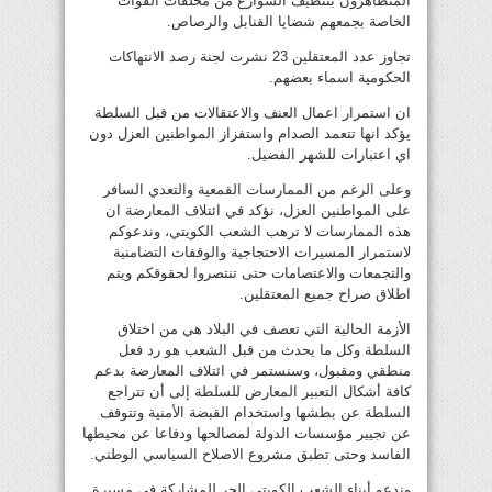
المتظاهرون بتنظيف الشوارع من مخلفات القوات
الخاصة بجمعهم شضايا القنابل والرصاص.
تجاوز عدد المعتقلين 23 نشرت لجنة رصد الانتهاكات
الحكومية اسماء بعضهم.
ان استمرار اعمال العنف والاعتقالات من قبل السلطة
يؤكد انها تتعمد الصدام واستفزاز المواطنين العزل دون
اي اعتبارات للشهر الفضيل.
وعلى الرغم من الممارسات القمعية والتعدي السافر
على المواطنين العزل، نؤكد في ائتلاف المعارضة ان
هذه الممارسات لا ترهب الشعب الكويتي، وندعوكم
لاستمرار المسيرات الاحتجاجية والوقفات التضامنية
والتجمعات والاعتصامات حتى تنتصروا لحقوقكم ويتم
اطلاق صراح جميع المعتقلين.
الأزمة الحالية التي تعصف في البلاد هي من اختلاق
السلطة وكل ما يحدث من قبل الشعب هو رد فعل
منطقي ومقبول، وسنستمر في ائتلاف المعارضة بدعم
كافة أشكال التعبير المعارض للسلطة إلى أن تتراجع
السلطة عن بطشها واستخدام القبضة الأمنية وتتوقف
عن تجيير مؤسسات الدولة لمصالحها ودفاعا عن محيطها
الفاسد وحتى تطبق مشروع الاصلاح السياسي الوطني.
وندعو أبناء الشعب الكويتي الحر للمشاركة في مسيرة