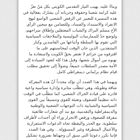
وبناءً عليه، يهيب التيار التقدمي الكويتي بكل مَنْ تعزّ
عليه كرامة شعبنا وحقوقه وحرياته أن يشارك بفعالية في
هذه المسيرة للتعبير عن الرفض الشعبي الواسع لنهج
الانفراد والاستبداد والفساد، وللتضامن مع سجين الرأي
الأخ مسلم البراك والشباب المعتقلين وإطلاق سراحهم،
ولوضع حدّ للممارسات البوليسية والملاحقات السياسية
التي تقوم بها السلطة وأتباعها من الفاسدين وكبار
المتنفذين، الذين حان الوقت لمحاسبتهم على ما
اقترفوه من جرائم لا تغتفر بحقّ الكويت ولاستعادة ما
نهبوه من أموال شعبها، وقبل هذا كله لتعود السيادة إلى
الأمة مصدر السلطات جميعاً، وصولاً إلى تحقيق مطلب
قيام نظام برلماني ديمقراطي كامل.
ويهمنا في هذا الصدد أن نؤكد مجدداً أنّ هذه المعركة
شاقة وطويلة، وهي تتطلّب مثابرة وإدارة سياسية واعية
قادرة على قيادة الحراك الشعبي، كما تتطلّب في الوقت
ذاته تنظيماً للصفوف وتعبئة للقوى وتنسيقاً بين القوى
السياسية والشبابية ذات التوجهات الشعبية والوطنية
والديمقراطية والتقدمية، مع نبذ أي شعارات طائفية
مفرقة للصفوف ورفض الانجرار وراء أي أجندات لأطراف
سلطوية، مع الحذر واليقظة تجاه الدعوات الاستفزازية
والأعمال المتطرفة وغير المسؤولة… وفي هذا الصدد
فإننا نكرر دعوتنا التي سبق أن وجهناها بضرورة تشكيل