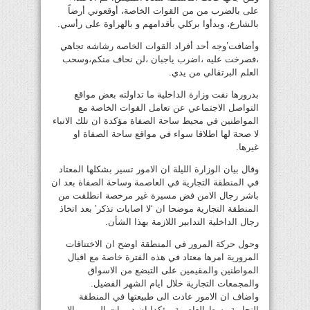
على بالضرب من من القوات الخاصة، أوقعوني أرضاً
بالشارع، وبدأوا بركلي بأقدامهم و بالهراوة على رأسي.
وأضافت’وجه أحد أفراد القوات الخاصه رشاشه تجاهي
،فصرخت عليه ،اضرب ياجبان ،لن نحاف منكم،وسحب
العلم البرتقالي من يدي.
بدرورها نفت وزارة الداخلية ما تداولته بعض مواقع
التواصل الاجتماعي عن تعامل القوات الخاصة مع
المواطنين في محيط ساحة الصفاة مؤكدة ان تلك الانباء
لا صحة لها اطلاقا سواء في مواقع ساحة الصفاة او
غيرها.
وقال بيان الوزارة الليلة ان الامور تسير بشكلها المعتاد
في المنطقة التجارية في العاصمة وساحة الصفاة بعد ان
باشر رجال الامن فض مسيرة غير مرخصة انطلقت من
المنطقة التجارية موضحا ان ‘لا اصابات تذكر’ بعد اتخاذ
رجال الداخلية التدابير اللازمة بهذا الشأن.
وحول حركة المرور في المنطقة اوضح ان الاختناقات
المرورية امرها معتاد في هذه الفترة خاصة مع اقبال
المواطنين والمقيمين على التبضع من الاسواق
والمجمعات التجارية خلال ايام الشهر الفضيل.
واضاف ان الامور عادت الى طبيعتها في المنطقة
التجارية وسط العاصمة مؤكدا ان دوريات المرور والامن