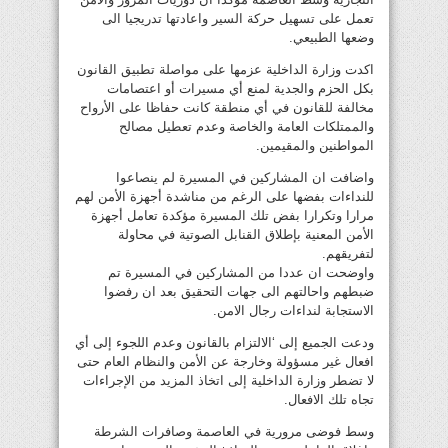
تعمل على تسهيل حركة السير واعادتها تدريجيا الى
وضعها الطبيعي.
اكدت وزارة الداخلية عزمها على مواصلة تطبيق القانون
بكل الحزم والجدية لمنع أي مسيرات أو اعتصامات
مخالفة للقانون في أي منطقة كانت حفاظا على الأرواح
والممتلكات العامة والخاصة وعدم تعطيل مصالح
المواطنين والمقيمين.
واضافت ان المشاركين في المسيرة لم ينصاعوا
للنداءات بفضها على الرغم من مناشدة أجهزة الأمن لهم
مرارا وتكرارا بفض تلك المسيرة مؤكدة تعامل أجهزة
الأمن المعنية بإطلاق القنابل الصوتية في محاولة
لتفريقهم.
واوضحت ان عددا من المشاركين في المسيرة تم
ضبطهم واحالتهم الى جهات التحقيق بعد ان رفضوا
الاستجابة لنداءات رجال الامن.
ودعت الجميع إلى ‘الالتزام بالقانون وعدم اللجوء إلى أي
افعال غير مسؤولة وخارجة عن الأمن والنظام العام حتى
لا تضطر وزارة الداخلية إلى اتخاذ المزيد من الإجراءات
تجاه تلك الافعال.
وسط فوضى مرورية في العاصمة وصافرات الشرطة