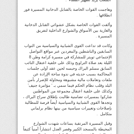
وهاجمت القوات الخاصة بالقنابل الدخانية المسيرة فور
انطلاقها .
وألقت القوات الخاصة بشكل عشوائي القنابل الدخانية
والغازية بين الأسواق والشوارع الداخلية لتفريق
المسيرة .
وكانت قد تداعت القوى الشبابية والسياسية من النواب
السابقين والناشطين والمغردين عبر مواقع التواصل
الإجتماعي تويتر للمشاركة في مسيرة كرامة وطن 8
الليلة بعد صلاة التراويح وذلك على خلفية اعتقال النائب
السابق مسلم البراك وحبسه لحين عقد أولى جلسات
المحاكمة بسبب حديثه في ندوة ساحة الإرادة عن
ملفات وتعاملات مالية مشبوهة ومحاولة للإضرار بأمن
البلد وقلب نظام الحكم فيما سمي بـ ‘ مؤامرة جنيف’
وكذلك على خلفية اعتقال مجموعة من المواطنين
شاركوا بمسيرات تضامنية طالبت بإطلاق سراح البراك ،
وتجدها القوى الشبابية والسياسية أيضاً فرصة للمطالبة
بإصلاحات وتغييرات سياسية من بينها نظام برلماني
متكامل .
وقبل المسيرة المرتقبة بساعات شهدت الشوارع
المحيطة بالمسجد الكبير وقصر العدل انتشاراً أمنياً كثيفاً