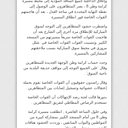
وإغلاق الداخلية جميع المنافذ المؤدية إلى محيط مسيرة
كرامة وطن 8 ، يصر المتظاهرون على الوصول إلى
نقطة النهاية المحددة في ساحة العدل ، بعد أن هاجمتهم
القوات الخاصة فور انطلاق المسيرة .
واضطرت حشود المتظاهرين إلى التوجه لسوق
المباركية للإنطلاق مرة أخرى إلى الشارع بعد أن
هاجمت القوات الخاصة سريعاً مسيرتهم من المسجد
الكبير ،وتسببت القوات القوات الخاصة في شلل
مروري في محيط سوق المباركية بسبب ملاحقتهم
للمشاركين بالمسيرة.
وحدد حساب كرامة وطن الوجهة الجديدة للمتظاهرين
وقال ‘على الجميع التوجه إلى مواقف حديقة البلدية من
ناحية السوق’ .
وقال راصدون حقوقيون أن القوات الخاصة تقوم بحملة
إعتقالات عشوائية وتسجيل إصابات بين المتظاهرين .
بدورها قالت لجنة رصد الإنتهاكات أن القوات الخاصة
تستخدم الرصاص المطاطي لتفريق المتظاهرين .
وفي حلول الساعة العاشرة , انطلقت مسيرة كرامة
وطن 8 من أمام المسجد الكبير بمشاركة كبيرة من
المواطنين والنواب السابقين ، ورددت الحشود هتافات
‘الشعب يريد تطهير القضاء’ .