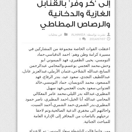
إلى ‘كر وفر’ بالقنابل
الغازية والدخانية
والرصاص المطاطي
نشرت بواسطة:
ALHAKEA
في
محليات
0
2014/07/07
اعتقلت القوات الخاصة مجموعة من المشاركين في
مسيرة كرامة وطن وهم: احمد الدقباسي،حماد
النومسي، يحيى الظفيري، فهد الميموني ابو
وحش،محمد العجمي بوعسم،والمحامي عبدالرحمن
السابج،عبدالله الشلاحي،عثمان الأرملي،عبدالعزيز عادل،
عبداللطيف النجدي، سعود عيد، بندر الرفاع، فهد
المسعود، محمد الدويسان، حماد النومسي،خالد
العدواني،سعود بخيت العجمي،فهد سهيل
المطيري،عبدالله بدر الليلي،محمد عامر المعكالي
المحامي عبدالله أبا الخيل،احمد المطيري، ناصر حمود
المطيري،بدر الشمري،حمد الشمري،أحمد السبت،
واحالتهم الى مخفري الدعية الصالحية،وتم لاحقا
ترحيلهم بالباصات من المخافر إلى الإدارة العامة
للمباحث الجنائية.
ومن جانها قالت الناشطة سعاد المنيس: تم الاعتداء