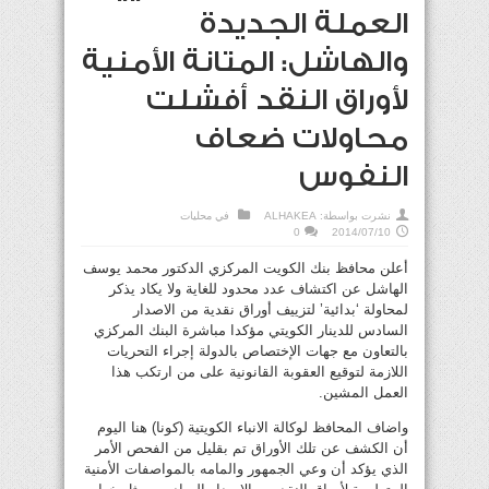
العملة الجديدة
والهاشل: المتانة الأمنية
لأوراق النقد أفشلت
محاولات ضعاف
النفوس
نشرت بواسطة:
ALHAKEA
في
محليات
0
2014/07/10
أعلن محافظ بنك الكويت المركزي الدكتور محمد يوسف
الهاشل عن اكتشاف عدد محدود للغاية ولا يكاد يذكر
لمحاولة ‘بدائية’ لتزييف أوراق نقدية من الاصدار
السادس للدينار الكويتي مؤكدا مباشرة البنك المركزي
بالتعاون مع جهات الإختصاص بالدولة إجراء التحريات
اللازمة لتوقيع العقوبة القانونية على من ارتكب هذا
العمل المشين.
واضاف المحافظ لوكالة الانباء الكويتية (كونا) هنا اليوم
أن الكشف عن تلك الأوراق تم بقليل من الفحص الأمر
الذي يؤكد أن وعي الجمهور والمامه بالمواصفات الأمنية