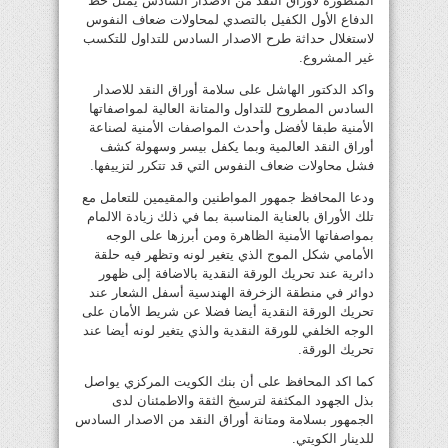
المتطورة لأوراق النقد من الاصدار السادس يمثل خط
الدفاع الأول الكفيل بالتصدي لمحاولات ضعاف النفوس
لاستغلال حداثة طرح الاصدار السادس للتداول للتكسب
غير المشروع.
واكد الدكتور الهاشل على سلامة أوراق النقد للاصدار
السادس المطروح للتداول والمتانة العالية لمواصفاتها
الأمنية طبقا لأفضل وأحدث المواصفات الأمنية لصناعة
أوراق النقد العالمية وبما يكفل بيسر وسهولة كشف
فشل محاولات ضعاف النفوس التي قد تتكرر لتزييفها.
ودعا المحافظ جمهور المواطنين والمقيمين للتعامل مع
تلك الأوراق بالعناية المناسبة بما في ذلك زيادة الالمام
بمواصفاتها الأمنية الظاهرة ومن أبرزها على الوجه
الأمامي شكل الموج الذي يتغير لونه وتظهر فيه حلقة
دائرية عند تحريك الورقة النقدية بالاضافة إلى ظهور
دوائر في منطقة الزخرفة الهندسية أسفل الشعار عند
تحريك الورقة النقدية أيضا فضلا عن شريط الأمان على
الوجه الخلفي للورقة النقدية والذي يتغير لونه أيضا عند
تحريك الورقة.
كما اكد المحافظ على أن بنك الكويت المركزي يواصل
بذل الجهود المكثفة لترسيخ الثقة والاطمئنان لدى
الجمهور بسلامة ومتانة أوراق النقد من الاصدار السادس
للدينار الكويتي.