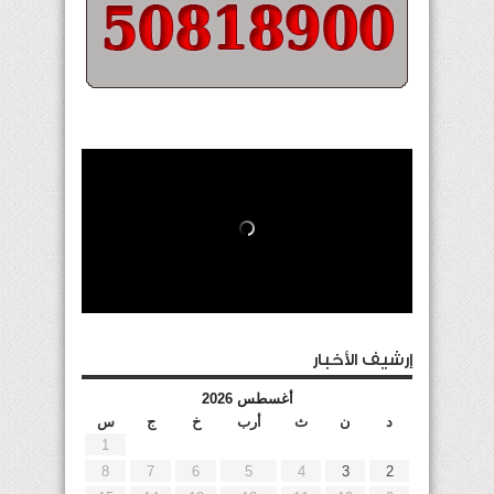
إرشيف الأخبار
أغسطس 2026
د
ن
ث
أرب
خ
ج
س
1
8
7
6
5
4
3
2