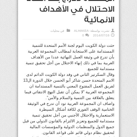
الاحتلال في الأهداف
الانمائية
نشرت بواسطة:
ALHAKEA
في
محليات
0
2014/07/16
حثت دولة الكويت اليوم لجنة الأمم المتحدة للتنمية
المستدامة على الاستجابة لمطالب المجموعة العربية
بأن تدرج في وثيقة العمل النهائية عددا من الأهداف
العربية بما في ذلك إنهاء الاحتلال من أجل تحقيق تنمية
مستدامة للجميع.
وقال السكرتير الثاني في وفد دولة الكويت الدائم لدى
الامم المتحدة حسن شاكر أبو الحسن خلال الدورة ال13
لفريق العمل المفتوح المعني بالتنمية المستدامة ان
المجموعة العربية “لا يمكن أن تقبل النهج الانتقائي فيما
يتعلق بالعلاقة بين التنمية والسلام والأمن”.
واضاف ان المجموعة العربية تود أن تدرج في الوثيقة
الختامية الوقف الفوري لكافة أشكال السيطرة
الاستعمارية والاحتلال الأجنبي من أجل تحقيق تنمية
مستدامة للجميع وتعزيز الالتزام بالقانون الدولي من قبل
جميع الدول والمنظمات الدولية والمؤسسات المالية
لتحقيق نظام دولي قائم على قواعد القانون.