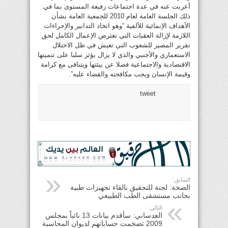
أعربت عنه في عدة اجتماعات رفيعة المستوى بما في
ذلك الجلسة العامة لعام 2010 للجمعية العامة بشأن
الأهداف الإنمائية للألفية “وهو اتخاذ التدابير والإجراءات
اللازمة لإزالة العقبات التي تعترض الإعمال الكامل لحق
تقرير المصير للشعوب التي تعيش في ظل الاحتلال
الاستعماري والأجنبي والذي لا يزال يؤثر سلبا على تنميتها
الاقتصادية والاجتماعية فضلا عن بيئتها ويتنافى مع كرامة
وقيمة الإنسان ويجب مكافحته والقضاء عليه”.
tweet
السابق:
الصحة: لجنة للتحقيق بالقاء تجهيزات طبية
بجانب مستشفى الطب الطبيعي
التالي:
العدساني: سأقدم بيانات 13 نائباً بمجلس
2009 تضخمت حساباتهم لديوان المحاسبة