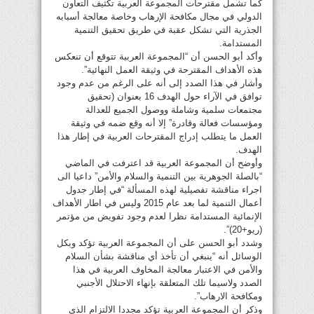
كما تشمل مقترحات المجموعة العربية تكثيف التعاون
الدولي في مجال مكافحة الإرهاب وخاصة معالجة أسبابه
الجذرية التي تشكل عقبة في طريق تحقيق التنمية
المستدامة.
وأكد أبو الحسن أن “المجموعة العربية تتوقع أن تنعكس
هذه الأهداف المقترحة في وثيقة العمل النهائية”.
وأشار في هذا الصدد إلى أنه على الرغم من عدم وجود
توافق في الآراء حول الهدف 16 بعنوان (تحقيق
مجتمعات سلمية وشاملة ووصول الجميع للعدالة
ومؤسسات فعالة وقادرة” إلا أنه وقع ضمه في وثيقة
العمل ما يتطلب إدراج المقترحات العربية في إطار هذا
الهدف.
وأوضح أن المجموعة العربية قد اعترفت في الماضي
“بالصلة الجوهرية بين التنمية والسلام والأمن” داعيا الى
اجراء مناقشة تفصيلية لهذه المسألة “في إطار جدول
أعمال التنمية لما بعد عام 2015 وليس في اطار الأهداف
الإنمائية المستدامة نظرا لعدم وجود تفويض من مؤتمر
(ريو+20)”.
وشدد أبو الحسن على أن المجموعة العربية تؤكد وبكل
الوسائل أنه “ينبغي أن تأخذ أي مناقشة بشأن السلام
والأمن في الاعتبار معالجة المخاوف العربية في هذا
الصدد ولاسيما تلك المتعلقة بإنهاء الاحتلال الأجنبي
ومكافحة الارهاب”.
وذكر أن المجموعة العربية تؤكد مجددا الالتزام الذي