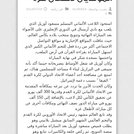
نشرت بواسطة:
ALHAKEA
في
رياضة
2014/07/16
0
استحوذ اللاعب الألماني المسلم مسعود أوزيل الذي
يلعب مع نادي آرسنال في الدوري الإنجليزي على الأضواء
بعد المباراة النهائية وتتويج منتخب بلاده بكأس العالم،
حيث تناقلت المواقع الإخبارية و مواقع التواصل
الاجتماعي أكثر من ردة فعل للنجم الألماني الكبير الذي
استهل المباراة بقراءة القرآن في أرض الملعب،
واختتمها بسجدة شكر في نهاية المباراة.
وكان أوزيل قد شغل الأوساط بتصريحاته حينما أكد بأنه
سيبقى في البرازيل لبناء 4 مساجد للمسلمين هناك، ثم
امتنع عن مصافحة أحد أعضاء الاتحاد الدولي لكرة القدم
” الفيفا ” بسبب دعمه لإسرائيل.
وكان الحدث الأبرز ما تردد عن تبرعه بمكافأته المقدمة
من الاتحاد الألماني لكرة القدم وقدرها 300 ألف يورو
عن تحقيق الكأس لكل لاعب، بالإضافة إلى 150 ألف
يورو في مباراة الدور نصف النهائي ومكافآت أخرى عن
كل مباراة، لأطفال غزة.
وقد تابع العالم مشهد رئيس الاتحاد الأوروبي لكرة القدم
والنجم العالمي الشهير السابق ميشيل بلاتيني وهو
يطلب قميص مسعود أوزيل بعد المباراة مباشرة وفي
منصة التتويج، ثم ركض خلفه والكاميرات تتابع وهو