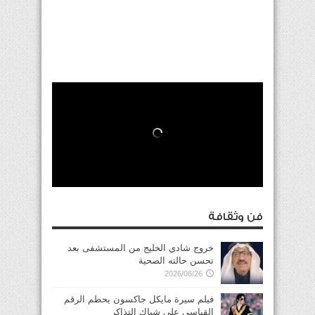
فن وثقافة
خروج شادي الخليج من المستشفى بعد
تحسن حالته الصحية
2026/06/26
فيلم سيرة مايكل جاكسون يحطم الرقم
القياسي على شباك التذاكر