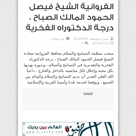
الفروانية الشيخ فيصل
الحمود المالك الصباح ،
درجة الدكتوراه الفخرية
نشرت بواسطة:
ALHAKEA
في
محليات
0
2014/07/19
منحت منظمة التسامح والسلام محافظ الفروانية سعادة
الشيخ فيصل الحمود المالك الصباح ، درجة الدكتوراه
الفخرية والتقديرية في التسامح والسلام ، وبدوره يهديها
بكل محبة وإجلال لكل متابعينه بالداخل والخارج ، داعياً
الله العلي القدير أن يديم التسامح والسلام والوئام بين
الجميع ، ويوفقنا لخدمة بلدنا وأمتينا العربية والإسلامية
tweet