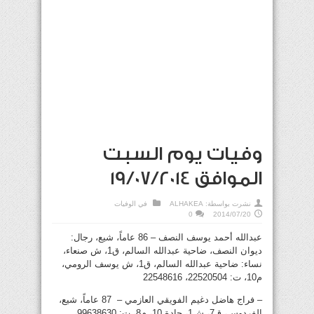
وفيات يوم السبت
الموافق 19/07/2014
نشرت بواسطة:
ALHAKEA
في
الوفيات
0
2014/07/20
عبدالله أحمد يوسف النصف – 86 عاماً، شيع، رجال:
ديوان النصف، ضاحية عبدالله السالم، ق1، ش صنعاء،
نساء: ضاحية عبدالله السالم، ق1، ش يوسف الرومي،
م10، ت: 22520504، 22548616
– فراج هاضل دغيم الفويقي العازمي – 87 عاماً، شيع،
الفردوس، ق7، ش1، جادة 10، م8، ت: 99638630،