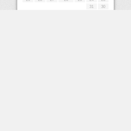
31
30
« يوليو
إعلانات