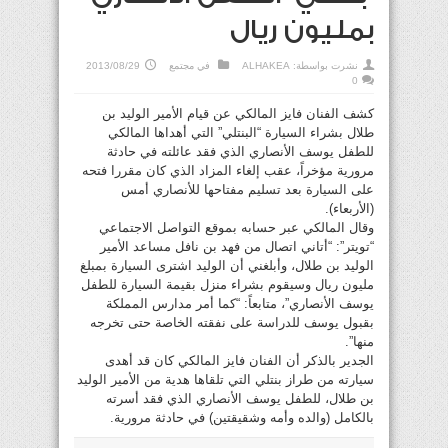
بمليون ريال
نشرت بواسطة:
ALHAKEA
في
مجتمع
2013/08/29
0
كشف الفنان فايز المالكي عن قيام الأمير الوليد بن
طلال بشراء السيارة “البنتلي” التي أهداها المالكي
للطفل يوسف الأنصاري الذي فقد عائلته في حادثة
مرورية مؤخراً، عقب إلغاء المزاد الذي كان مقررا فتحه
على السيارة بعد تسليم مفتاحها للأنصاري أمس
(الأربعاء).
وقال المالكي عبر حسابه بموقع التواصل الاجتماعي
“تويتر”: “أتاني اتصال من فهد بن نافل مساعد الأمير
الوليد بن طلال، وأبلغني أن الوليد اشترى السيارة بمبلغ
مليون ريال وسيقوم بشراء منزل بقيمة السيارة للطفل
يوسف الأنصاري”، متابعاً: “كما أمر مدارس المملكة
بقبول يوسف للدراسة على نفقته الخاصة حتى تخرجه
منها”.
الجدير بالذكر أن الفنان فايز المالكي كان قد أهدى
سيارته من طراز بنتلي التي تلقاها هدية من الأمير الوليد
بن طلال، للطفل يوسف الأنصاري الذي فقد أسرته
بالكامل (والده وأمه وشقيقتين) في حادثة مرورية.