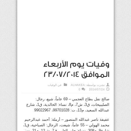
وفيات يوم الأربعاء
الموافق 23/07/2014
نشرت بواسطة:
ALHAKEA
في
الوفيات
0
2014/07/24
صالح نفل بطاح العجمي – 69 عاماً، شيع، رجال:
الصليبيخات، ق3، ش7، م8، نساء: الخالدية، ق1، شارع
عبدالله السعيد، م13، ت: 99701028، 99022967
عفيفة ناصر عبدالله المنصور – أرملة: أحمد عبدالرحيم
محمد الهولي – 55 عاماً، شيعت، الرجال: الصباحية، ق1،
شارع9، م308، نساء: جابر العلي، ق7، ش12، م21، ت: