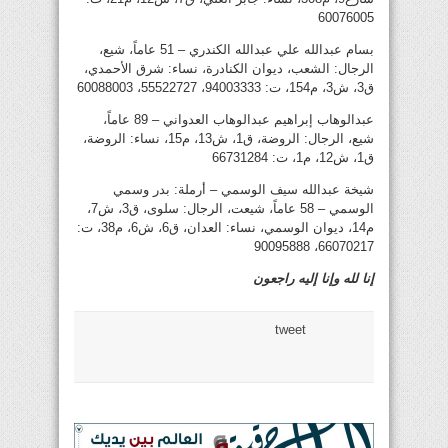
60076005
بسام عبدالله علي عبدالله الكندري – 51 عاماً، شيع،
الرجال: الشعب، ديوان الكنادرة، نساء: شرق الأحمدي،
ق3، ش3، م154، ت: 94003333، 55522727، 60088003
عبدالوهاب إبراهيم عبدالوهاب العدواني – 89 عاماً،
شيع، الرجال: الروضة، ق1، ش13، م15، نساء: الروضة،
ق1، ش12، م1، ت: 66731284
شيخة عبدالله سيف الوسمي – أرملة: بدر وسمي
الوسمي – 58 عاماً، شيعت، الرجال: سلوى، ق3، ش7،
م14، ديوان الوسمي، نساء: العدان، ق6، ش6، م38، ت:
66070217، 90095888
إنا لله وإنا إليه راجعون
tweet