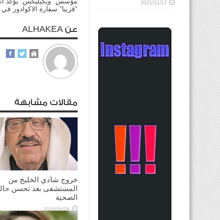
مؤسس “ويكيليكس” يؤكد انه
2021/11/17
“قريبا” سفارة الاكوادور في 
عن ALHAKEA
مقالات مشابهة
خروج شادي الخليج من
المستشفى بعد تحسن حالت
الصحية
2026/06/26