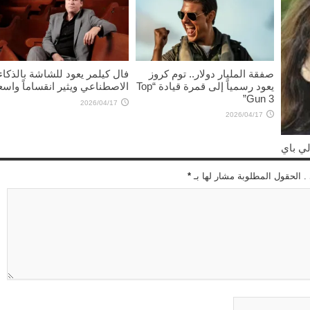
صفقة المليار دولار.. توم كروز
فال كيلمر يعود للشاشة بالذكاء
يعود رسمياً إلى قمرة قيادة “Top
الاصطناعي ويثير انقساماً واسعا
Gun 3”
2026/04/17
2026/04/17
لي باي
 . الحقول المطلوبة مشار لها بـ
*