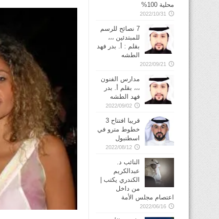
محلية 100%
2022/10/31
7 نصائح للرسم
للمبتدئين ،،،
بقلم : أ. بدر فهد
الطشه
2022/09/21
مدارس الفنون
،،، بقلم أ. بدر
فهد الطشه
2022/09/02
قريبا افتتاح 3
خطوط مترو في
2022/08/12
النائب د.
عبدالكريم
الكندري يكتب |
من داخل
اعتصام مجلس الأمة
2022/06/16