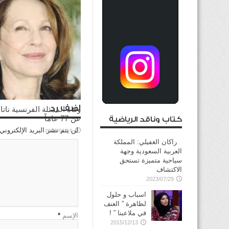
اضف رد
وفاة الممثلة الفرنسية ناتا
عن 77 عاماً
كتاب وناقد الرياضية
لن يتم نشر البريد الإلكتروني
2026/04/19
راكان الغفيلي: المملكة
العربية السعودية وجهة
سياحية متميزة تستحق
الاكتشاف
2023/07/29
اسباب و حلول
لظاهرة ” العنف
في ملاعبنا ” !
الإسم
*
2015/12/13