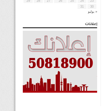
29
28
27
26
25
24
23
31
30
« يوليو
إعلانات