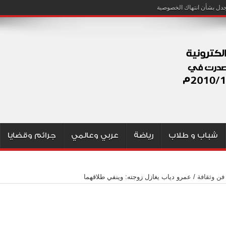
شباب و طلاب
رياضة
عربي وعالمي
جرائم وقضايا
فن وثقافة
/
عمرو دياب يغازل زوجته: وينفي طلاقهما