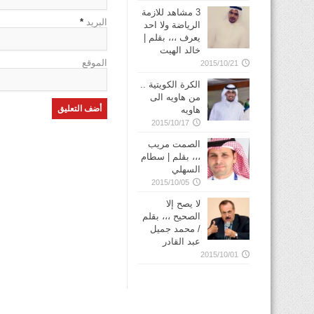
3 مشاهد للازمة
البريد
*
الرياضة ولا احد
يعرف ،،، بقلم |
خالد الهيت
الموقع
2015/10/21
الكرة الكويتية ..
من هاويه الى
هاويه
2015/10/17
الصمت مريب
،،، بقلم | سطام
السهلي
2015/10/05
لا يصح إلا
الصحيح ،،، بقلم
/ محمد جميل
عبد القادر
2015/10/01