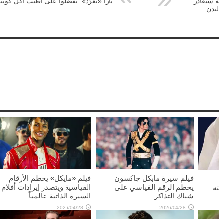
 سيغادر
يارا «تغرّد»: تفضّلوا على أطيب أكل كويت
لندن
فيلم سيرة مايكل جاكسون
فيلم «مايكل» يحطم الأرقام
يحطم الرقم القياسي على
القياسية ويتصدر إيرادات أفلام
ه
شباك التذاكر
السيرة الذاتية عالمياً
2026/04/28
2026/04/28