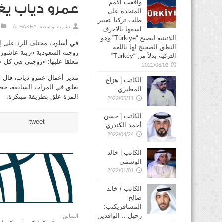
وافقت الأمم
عمرو دياب يغ
المتحدة على
طلب تركيا لتغيير
نشرت بواسطة:
ALHAKEA
اسمها بالاحرف
اللاتينية ليصبح “Türkiye” وهو
في أسلوب مختلف للرد على إش
النطق الصحيح لها باللغة
زوجته السعودية «زينة عاشور
التركية بدلاً من “Turkey”
معلقا عليها: «زوجتي هي كل ح
2022/06/02
مدير أعمال عمرو دياب، قال :
الكاتب | هزاع
يعلق في المرات السابقة، خصو
المطيري
المرة علق بطريقة مبتكرة.
2022/05/11
الكاتب | حسن
tweet
أحمد الكندري
2022/04/24
الكاتب | خالد
الوسمي
2022/01/01
الكاتب / خالد
صالح
المسافريكتب:
رحيل .. الوافدين
السابق: