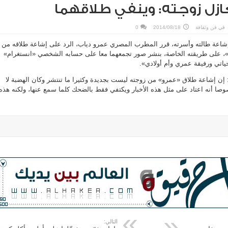
ازل زوجته: وينفي طلاقهما
في
فن وثقافة
2014/08/18
0
اعة طالته وأسرته، قرر المطرب المصري عمرو دياب، الرد على إشاعة طلاقه من
»، على طريقته الخاصة، بنشر صور تجمعهما معا على حسابه الشخصي «انستغرام»
ياتي ورفيقة عمري وأم أولادي».
 إن إشاعة طلاق «عمرو» من زوجته ليست بجديدة وكثيرا ما تنتشر وكان الهضبة لا
صا أنه اعتاد على مثل هذه الأخبار ويكتفي فقط بالضحك كلما سمع عنها، ولكنه هذه
التالي: