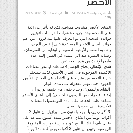
الأخضر
نشرت بواسطة:
ALHAKEA
في
الصحة
2015/10/18
0
الشاي الأخضر مشروب متواضع لكن له تأثيرات رائعة
على الصحة، وقد أجريت عشرات الدراسات لتوثيق
فوائده الصحية التي تم التعرف عليها منذ قرون. من أهم
فوائد الشاي الأخضر المساعدة على إنقاص الوزن،
وحماية القلب والأوعية الدموية، والوقاية من السرطان،
وصيانة البشرة ضد آثار التقدم في العمر. إليك عدة
طرق للإفادة من هذه الخصائص:
شاي الإفطار.
يحتاج الجسم 4 ساعات ليمتص مضادات
الأكسدة الموجودة في الشاي الأخضر، لذلك ينصحك
خبراء التخسيس بشربه على الإفطار في الصباح بدلاً من
القهوة، حتى يؤتي مفعوله على مدى النهار.
الشاي والليمون.
وجد باحثون من جامعة بوردو أن
إضافة قطرات من الليمون (الحامض) إلى الشاي الأخضر
تساعد على الحفاظ على مادة البوليفينول المضادة
للأكسدة التي يحتويها الشاي.
3
أكواب يومياً.
وجد باحثون من البرازيل أن تناول 3
أكواب يومياً من الشاي الأخضر لمدة أسبوع يساعد على
تقليل تلف الخلايا الناتج عن ممارسة تمارين المقاومة
الرياضية، وتبين أن تناول 3 أكواب يومياً لمدة 17 يوماً