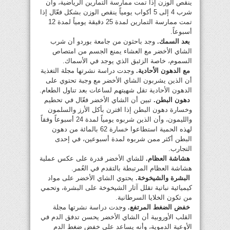
ينقص الوزن إذا تمت ممارسة التمارين الرياضية، وأن
شرب 4 إلى 5 أكواب يومياً ينقص الوزن بشكل فعّال إذا
تمت ممارسة التمارين لمدة 25 دقيقة يومياً لمدة 12
أسبوعاً.
بعد السمك.
وجد باحثون من جامعة بوردو أن شرب
الشاي الأخضر مع العشاء يمنع الجسم من امتصاص
السموم، خاصة الزئبق الذي يوجد في الأسماك.
مع الدهون الأحادية.
وجدت دراسة نشرتها مجلة التغذية
أن الذين يشربون الشاي الأخضر مع وجبة تحتوي على
الدهون الأحادية تقل شهيتهم لساعات بعد تناول الطعام.
دهون البطن.
تبين أن الشاي الأخضر فعّال في تحطيم
وخسارة دهون البطن إذا اقترن بأكل الأرز والسلمون
والليمون، وأن الذين شربوه يومياً لمدة 24 أسبوعاً وفقاً
لهذه الحمية استطاعوا خسارة 62 بالمائة من دهون
البطن أكثر ممن شربوه لمدة أسبوعين، في إحدى
التجارب.
هشاشة العظام.
للشاي الأخضر قدرة على عكس عملية
هشاشة العظام المرتبطة بالتقدم في العُمر.
البشرة والشيخوخة.
يحتوي الشاي الأخضر على مواد
كيميائية نباتية تقلل آثار الشيخوخة على البشرة، وتحمي
من تكون الخلايا السرطانية.
خفض الضغط المرتفع.
وجدت دراسة نشرتها مجلة
القلب الأوروبية أن الشاي الأخضر يحسن تدفق الدم في
الأوعية الدموية، وأنه يساعد على خفض ضغط الدم