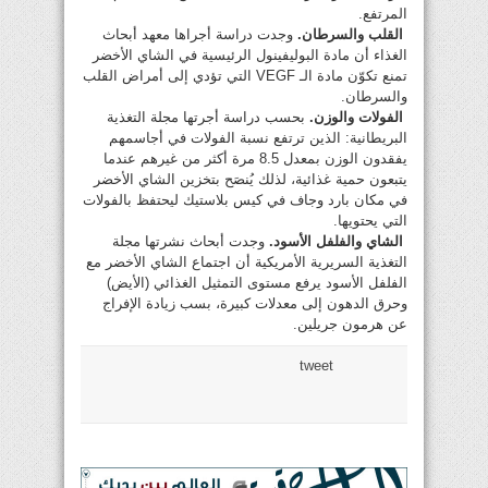
المرتفع.
القلب والسرطان.
وجدت دراسة أجراها معهد أبحاث
الغذاء أن مادة البوليفينول الرئيسية في الشاي الأخضر
تمنع تكوّن مادة الـ VEGF التي تؤدي إلى أمراض القلب
والسرطان.
الفولات والوزن.
بحسب دراسة أجرتها مجلة التغذية
البريطانية: الذين ترتفع نسبة الفولات في أجاسمهم
يفقدون الوزن بمعدل 8.5 مرة أكثر من غيرهم عندما
يتبعون حمية غذائية، لذلك يُنصَح بتخزين الشاي الأخضر
في مكان بارد وجاف في كيس بلاستيك ليحتفظ بالفولات
التي يحتويها.
الشاي والفلفل الأسود.
وجدت أبحاث نشرتها مجلة
التغذية السريرية الأمريكية أن اجتماع الشاي الأخضر مع
الفلفل الأسود يرفع مستوى التمثيل الغذائي (الأيض)
وحرق الدهون إلى معدلات كبيرة، بسب زيادة الإفراج
عن هرمون جريلين.
tweet