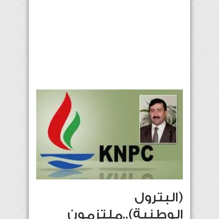
(البترول
الوطنية)..ملتزمون