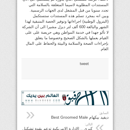
المستندات المطلوبة لاسيما المتعلقة بالسلامة التي
تجدد سنويا من قبل المشغل لدى الجهات الرسمية.
وبين انه بمجرد تسلم هذه المستندات ستستكمل
(البترول الوطنية) اجراءاتها وتوفير الحصة المتبقية لهذا
الشهر والبالغة 600 ألف لتر ديزل مشيرا الى أن الشركة
لا تألو جهدا في خدمة المواطن وهي حريصة على على
القيام بعملها بالشكل الصحيح وخصوصا ما يتعلق
بإجراءات الصحة والسلامة والبيئة والحفاظ على المال
العام.
tweet
السابق:
ديفيد بيكهام Best Groomed Male
التالي:
كيري .. الادارة الامريكية تدعم بقوة تشكيل