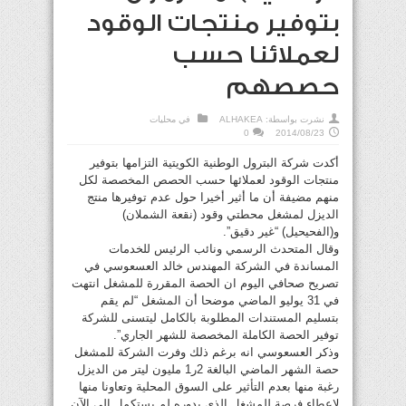
بتوفير منتجات الوقود
لعملائنا حسب
حصصهم
نشرت بواسطة:
ALHAKEA
في
محليات
0
2014/08/23
أكدت شركة البترول الوطنية الكويتية التزامها بتوفير
منتجات الوقود لعملائها حسب الحصص المخصصة لكل
منهم مضيفة أن ما أثير أخيرا حول عدم توفيرها منتج
الديزل لمشغل محطتي وقود (نقعة الشملان)
و(الفحيحيل) “غير دقيق”.
وقال المتحدث الرسمي ونائب الرئيس للخدمات
المساندة في الشركة المهندس خالد العسعوسي في
تصريح صحافي اليوم ان الحصة المقررة للمشغل انتهت
في 31 يوليو الماضي موضحا أن المشغل “لم يقم
بتسليم المستندات المطلوبة بالكامل ليتسنى للشركة
توفير الحصة الكاملة المخصصة للشهر الجاري”.
وذكر العسعوسي انه برغم ذلك وفرت الشركة للمشغل
حصة الشهر الماضي البالغة 2ر1 مليون ليتر من الديزل
رغبة منها بعدم التأثير على السوق المحلية وتعاونا منها
لاعطاء فرصة للمشغل الذي بدوره لم يستكمل الى الآن