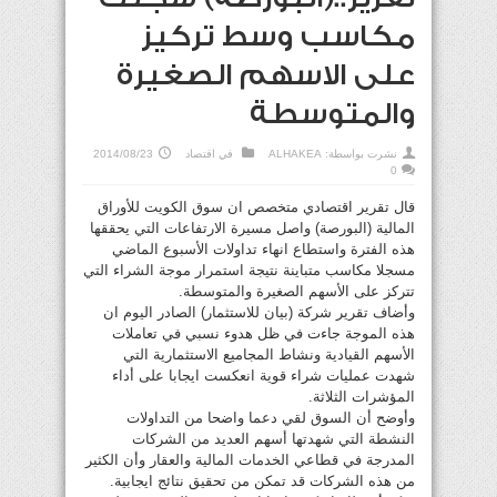
مكاسب وسط تركيز
على الاسهم الصغيرة
والمتوسطة
نشرت بواسطة:
ALHAKEA
في
اقتصاد
2014/08/23
0
قال تقرير اقتصادي متخصص ان سوق الكويت للأوراق
المالية (البورصة) واصل مسيرة الارتفاعات التي يحققها
هذه الفترة واستطاع انهاء تداولات الأسبوع الماضي
مسجلا مكاسب متباينة نتيجة استمرار موجة الشراء التي
تتركز على الأسهم الصغيرة والمتوسطة.
وأضاف تقرير شركة (بيان للاستثمار) الصادر اليوم ان
هذه الموجة جاءت في ظل هدوء نسبي في تعاملات
الأسهم القيادية ونشاط المجاميع الاستثمارية التي
شهدت عمليات شراء قوية انعكست ايجابا على أداء
المؤشرات الثلاثة.
وأوضح أن السوق لقي دعما واضحا من التداولات
النشطة التي شهدتها أسهم العديد من الشركات
المدرجة في قطاعي الخدمات المالية والعقار وأن الكثير
من هذه الشركات قد تمكن من تحقيق نتائج ايجابية.