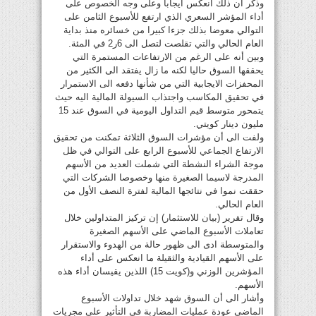
وذكر أن ذلك انعكس ايجابا وعلى وجه الخصوص على
أداء المؤشر السعري الذي ارتفع للأسبوع الثامن على
التوالي معوضا بذلك جزءا كبيرا من خسائره منذ بداية
العام الحالي والتي تقلصت لتصل الى 6ر2 في المئة.
وبين أنه على الرغم من الارتفاعات المستمرة التي
يحققها السوق حاليا لكنه ما زال يفتقد الى الكثير من
المحفزات الايجابية التي من شأنها دفعه الى الاستمرار
في تحقيق المكاسب واجتذاب السيولة المالية اليه حيث
يتمحور متوسط قيم التداول اليومية في السوق عند 15
مليون دينار كويتي.
ولفت الى أن مؤشرات السوق الثلاثة تمكنت من تحقيق
الارتفاع الجماعي للأسبوع الرابع على التوالي في ظل
موجة الشراء النشطة التي شملت العديد من الأسهم
المدرجة لاسيما الصغيرة منها وخصوصا الشركات التي
حققت نموا في نتائجها المالية لفترة النصف الأول من
العام الحالي.
وقال تقرير (بيان للاستثمار) إن تركيز المتداولين خلال
تعاملات الأسبوع الماضي على الأسهم الصغيرة
والمتوسطة ادى الى ظهور حالة من الهدوء والاستقرار
على الأسهم القيادية والثقيلة ما انعكس على أداء
المؤشرين الوزني و(كويت 15) اللذين يقيسان أداء هذه
الأسهم.
وأشار الى أن السوق شهد خلال تداولات الأسبوع
الماضي عودة عمليات المضاربة في التأثير على مجريات