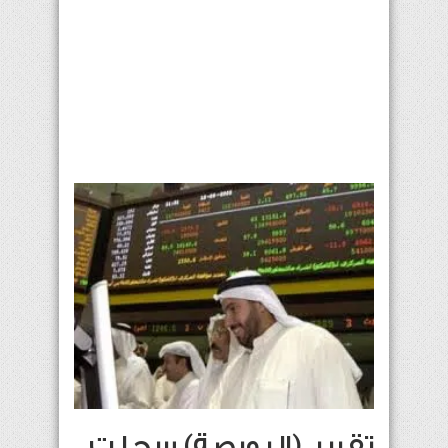
تقرير..(البورصة) سجلت