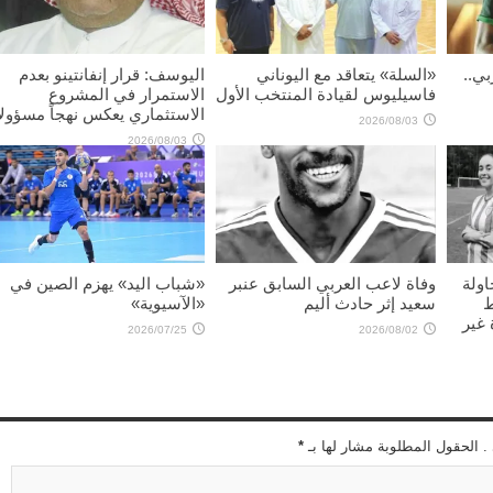
بي..
«السلة» يتعاقد مع اليوناني
اليوسف: قرار إنفانتينو بعدم
فاسيليوس لقيادة المنتخب الأول
الاستمرار في المشروع
الاستثماري يعكس نهجاً مسؤولاً
2026/08/03
2026/08/03
اولة
وفاة لاعب العربي السابق عنبر
«شباب اليد» يهزم الصين في
ط
سعيد إثر حادث أليم
«الآسيوية»
غير
2026/07/25
2026/08/02
 . الحقول المطلوبة مشار لها بـ
*