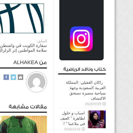
السابق:
سفارة الكويت في واشنطن 
سلامة المواطنين إثر الزلزال
عن ALHAKEA
كتاب وناقد الرياضية
راكان الغفيلي: المملكة
العربية السعودية وجهة
سياحية متميزة تستحق
الاكتشاف
2023/07/29
مقالات مشابهة
اسباب و حلول
لظاهرة ” العنف
في ملاعبنا ” !
2015/12/13