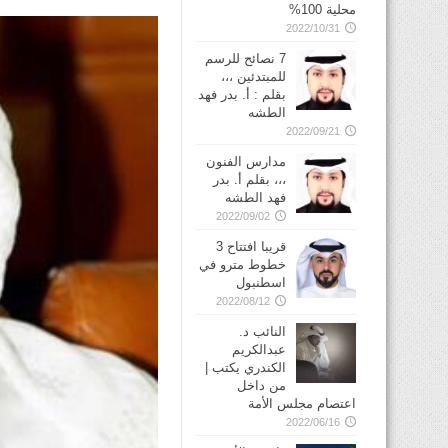
محلية 100%
2022/10/31
7 نصائح للرسم
للمبتدئين ،،،
بقلم : أ. بدر فهد
الطشه
2022/09/21
مدارس الفنون
،،، بقلم أ. بدر
فهد الطشه
2022/09/02
قريبا افتتاح 3
خطوط مترو في
2022/08/12
النائب د.
عبدالكريم
الكندري يكتب |
من داخل
اعتصام مجلس الأمة
2022/06/16