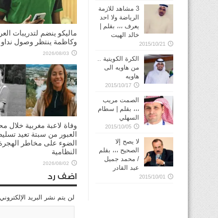
3 مشاهد للازمة
الرياضة ولا احد
يعرف ،،، بقلم |
ماليكو ينضم لتدريبات العر
خالد الهيت
وكاظمة ينتظر وصول نداو
2015/10/21
2026/08/03
الكرة الكويتية ..
من هاويه الى
هاويه
2015/10/17
الصمت مريب
،،، بقلم | سطام
السهلي
وفاة لاعبة مغربية خلال مح
2015/10/05
العبور من سبتة تعيد تسلي
لا يصح إلا
الضوء على مخاطر الهجرة 
الصحيح ،،، بقلم
النظامية
/ محمد جميل
2026/08/02
عبد القادر
اضف رد
2015/10/01
لن يتم نشر البريد الإلكتروني