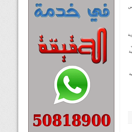
يس
ية
ة
ة