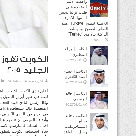
وافقت الأمم
المتحدة على
طلب تركيا لتغيير
اسمها بالاحرف
اللاتينية ليصبح “Türkiye” وهو
النطق الصحيح لها باللغة
التركية بدلاً من “Turkey”
2022/06/02
الكاتب | هزاع
المطيري
الكويت تفوز 
2022/05/11
الجليد 2015
الكاتب | حسن
أحمد الكندري
نشرت بواسطة:
ALHAKEA
2022/04/24
أعلن نادي الكويت للالعاب ال
الكاتب | خالد
للعبة في شهر أبريل المقبل بم
الوسمي
وقال رئيس النادي فهيد العجمي
2022/01/01
المنعقدة حاليا بسنغافورة واصف
في تعزيز دور النادي الكويتي قا
الكاتب / خالد
وأضاف العجمي أن تنظيم هذا ا
صالح
المسافريكتب:
شأن استضافة الكويت للبطولة 
رحيل .. الوافدين