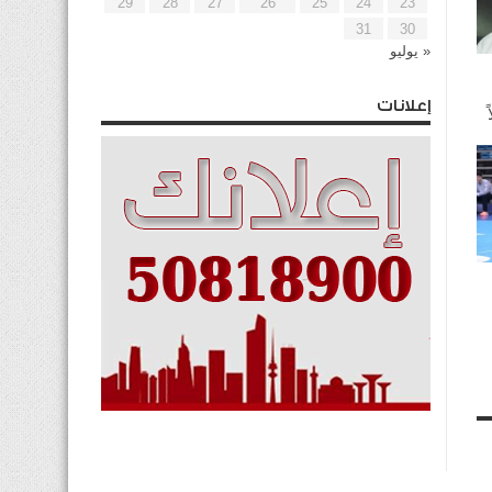
29
28
27
26
25
24
23
31
30
« يوليو
إعلانات