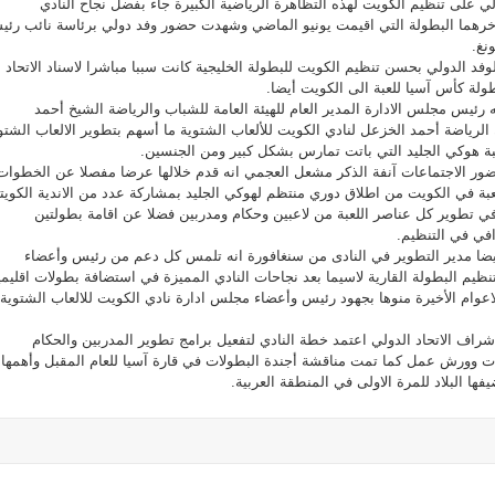
لي على تنظيم الكويت لهذه التظاهرة الرياضية الكبيرة جاء بفضل نجاح النادي
آخرهما البطولة التي اقيمت يونيو الماضي وشهدت حضور وفد دولي برئاسة نائب رئ
نغ.
لوفد الدولي بحسن تنظيم الكويت للبطولة الخليجية كانت سببا مباشرا لاسناد الاتحاد
ولة كأس آسيا للعبة الى الكويت أيضا.
 رئيس مجلس الادارة المدير العام للهيئة العامة للشباب والرياضة الشيخ أحمد
الرياضة أحمد الخزعل لنادي الكويت للألعاب الشتوية ما أسهم بتطوير الالعاب الشتو
ة هوكي الجليد التي باتت تمارس بشكل كبير ومن الجنسين.
ضور الاجتماعات آنفة الذكر مشعل العجمي انه قدم خلالها عرضا مفصلا عن الخطوات
للعبة في الكويت من اطلاق دوري منتظم لهوكي الجليد بمشاركة عدد من الاندية الكويتي
ي تطوير كل عناصر اللعبة من لاعبين وحكام ومدربين فضلا عن اقامة بطولتين
في في التنظيم.
ا مدير التطوير في النادى من سنغافورة انه تلمس كل دعم من رئيس وأعضاء
نظيم البطولة القارية لاسيما بعد نجاحات النادي المميزة في استضافة بطولات اقليمي
اعوام الأخيرة منوها بجهود رئيس وأعضاء مجلس ادارة نادي الكويت للالعاب الشتوية
اشراف الاتحاد الدولي اعتمد خطة النادي لتفعيل برامج تطوير المدربين والحكام
ت وورش عمل كما تمت مناقشة أجندة البطولات في قارة آسيا للعام المقبل وأهمها
ها البلاد للمرة الاولى في المنطقة العربية.