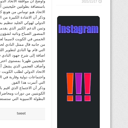
وأوضح أن موافقة الاتحاد الدو
2021/11/17
باستضافة بطولتين خليجيتين 
الاتحاد هيو توماس من هونغ كو
وذكر أن الاشادة الكبيرة من ا
الدولي لهوكي الجليد تنظيم بط
وثمن الدعم الكبير الذي يقدمه
المنصور الصباح ونائبه لشؤون 
الخمس في الكويت لاسيما لعب
من جانبه قال ممثل النادي لح
التي قام بها النادي لتطوير ا
اضافة إلى شرح جهود النادي ف
خليجيتين ظهرتا بمستوى احترا
وأضاف العجمي الذي يشغل أيض
الاتحاد الدولي لطلب الكويت ت
واجتماعات دولية وقاربة في ال
التي أثمرت هذا الفوز.
وذكر أن الاجتماع الذي اقيم ب
الكويتيين من دورات ومحاضرا
البطولة الاسيوية التي ستستضيف
tweet