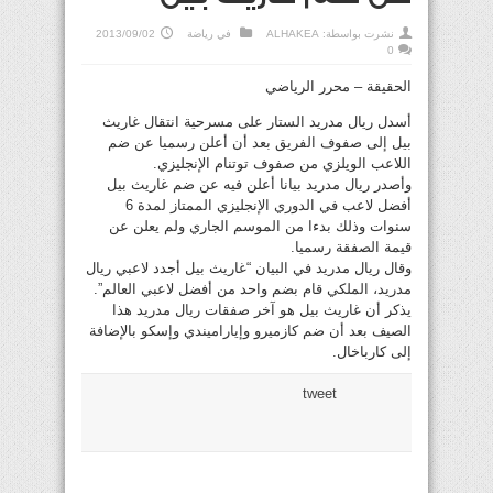
نشرت بواسطة:
ALHAKEA
في
رياضة
2013/09/02
0
الحقيقة – محرر الرياضي
أسدل ريال مدريد الستار على مسرحية انتقال غاريث
بيل إلى صفوف الفريق بعد أن أعلن رسميا عن ضم
اللاعب الويلزي من صفوف توتنام الإنجليزي.
وأصدر ريال مدريد بيانا أعلن فيه عن ضم غاريث بيل
أفضل لاعب في الدوري الإنجليزي الممتاز لمدة 6
سنوات وذلك بدءا من الموسم الجاري ولم يعلن عن
قيمة الصفقة رسميا.
وقال ريال مدريد في البيان “غاريث بيل أجدد لاعبي ريال
مدريد، الملكي قام بضم واحد من أفضل لاعبي العالم”.
يذكر أن غاريث بيل هو آخر صفقات ريال مدريد هذا
الصيف بعد أن ضم كازميرو وإياراميندي وإسكو بالإضافة
إلى كارباخال.
tweet