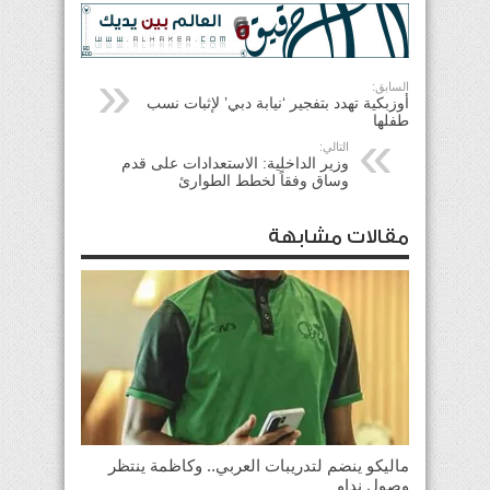
السابق:
أوزبكية تهدد بتفجير ‘نيابة دبي’ لإثبات نسب
طفلها
التالي:
وزير الداخلية: الاستعدادات على قدم
وساق وفقاً لخطط الطوارئ
مقالات مشابهة
ماليكو ينضم لتدريبات العربي.. وكاظمة ينتظر
وصول نداو