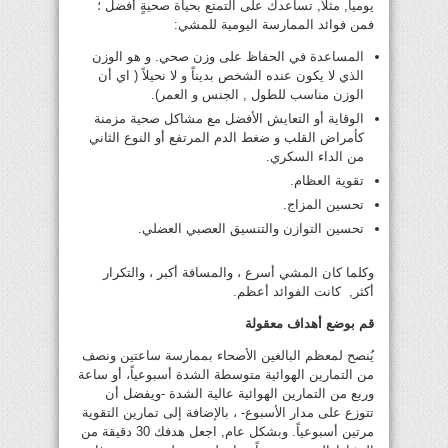
يومياً, مثلاً, تساعدك على التمتع بحياة صحيةٍ أفضل ؛
فمن فوائد الممارسة اليومية للمشي:
المساعدة في الحفاظ على وزن صحي. و هو الوزن
الذي لا يكون عنده الشخص بديناً و لا نحيلاً ( اي أن
الوزن مناسب للطول , الجنس و العمر).
الوقاية أو التعايش الأفضل مع مشاكل صحية مزمنة
كأمراض القلب و ضغط الدم المرتفع أو النوع الثاني
من الداء السكري.
تقوية العظام.
تحسين المزاج.
تحسين التوازن والتنسيق العصبي العضلي.
وكلما كان المشي أسرع ، والمسافة أكبر ، والتكرار
أكثر, كانت الفوائد أعظم.
قم بوضع أهداف معقولة
يُنصح لمعظم البالغين الأصحاء بممارسة ساعتين ونصف
من التمارين الهوائية متوسطة الشدة أسبوعياً، أو ساعة
وربع من التمارين الهوائية عالية الشدة -ويفضل أن
تتوزع على مدار الأسبوع- ، بالإضافة إلى تمارين التقوية
مرتين أسبوعياً. وبشكل عام, اجعل هدفك 30 دقيقة من