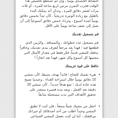
النشاط الجسدي يومياً ، وإن لم تستطع تخصيص هذا
الوقت فجرب التمرن مرتين لربع ساعة للمرة ، أو ثلاث
مرات لعشر دقائق للمرة ، وتذكر أنه يمكنك البدء
بالقليل مع زيادة الوتيرة تدريجياً ، كأن تبداً بخمس دقائق
يومياً لمدة أسبوع ، وتزداد خمس دقائق أسبوعياً إلى أن
تصل إلى نصف ساعة يومياً على الأقل.
قم بتسجيل تقدمك
قم بتسجيل عدد خطواتك ، والمسافة ، والزمن الذي
قطعتها فيه ؛ فهذا يعد مرجعاً لتعرف مدى تقدمك، وحافزاً
يدفعك للمضي قدماً، فكر فقط في مقدار الأميال التي
مشيتها كل أسبوع وكل شهر، فهذا يعد انجازاً !
حافظ على قوة عزيمتك
هيء نفسك للنجاح ؛ فابدأ بهدف بسيط، كأن تمشي
10 دقائق يومياً خلال استراحة الغداء ، وعندما تصبح
هذه عادة لديك ؛ ضع هدفاً جديداً ، كأن تمشي 20
دقيقة بعد العمل ، وبعد مدة قصيرة ستقدر على
تحقيق الأهداف التي بدت مستحيلة سابقاً.
اجعل من مشيك شيئاً ممتعاً ، فإن كنت لا تطيق
المشي وحيداً اطلب من أحد أصدقائك أو جيرانك
مرافقتك ، أما إن كنت تفضل المشي الجماعي