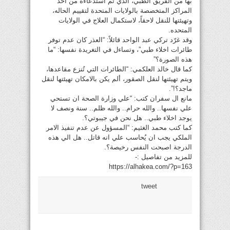
بها من الفريق الطبي، الذي تم استدعاءه من احد
المراكز المتخصصة بالولايات المتحدة لتقييم الحاله،
وتهيئتها للنقل لاحقاً، لاستكمال العلاج في الولايات
المتحده.
وقد غرّد تركي عبد الواحد قائلاً: “العذر كان عدم توفر
طائرات اخلاء طبي”، وتساءل في التغريدة نفسها: “ما
هذه الصورة؟”
كما قال خالد العلكمي: “الطائرات التي تُنزع مقاعدها،
ويتم تهيئتها لنقل الصقور، ألم يكن بالامكان تهيئتها لنقل
ماجد؟!”.
مانع ال سفران كتب: “علي وزارة الصحة ان تستحي
علي نفسها.. والله حرام.. والله ظلم.. سنة ونصف لا
يوجد اخلاء طبي.. هل نحن في جيبوتي؟.
كما كتب محمد الغثيم: “المسؤول عن عدم تنفيذ الامر
الملكي يجب ان يُحاسب علي انه قاتل.. هل الي هذه
الدرجة اصبحت النفس رخيصة؟.
للمزيد من تفاصيل :-
https://alhakea.com/?p=163
tweet