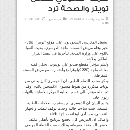
تويتر والصحة ترد
نشرت بواسطة:
ALHAKEA
في
مجتمع
2013/09/03
0
انشغل المغردون السعوديون علي موقع “تويتر” الثلاثاء،
بخبر وفاة مريض السمنة، ماجد الدوسري، بحيث ألقوا
باللوم علي وزارة الصحة، لتأخرها في تنفيذ القرار
الملكي بعلاجه.
ونُشر مؤخراً مقطع فيديو علي يوتيوب، يحكي قصه
معاناه ماجد (380 كيلوغرام) وأخته رنا، مع مرض السمنة
المفرطة.
وذكر مجمع الدمام الطبي، ان الدوسري كان يعاني من
نوبات متكررة من هبوط مستوى الاكسجين بالدم، وقد
تم نقله مؤخراً الي قسم العناية المركزة لاصابته بالتهاب
رئوي حاد.
وتابع البيان ان الدوسري لم يستجب للعلاجات الطبية
المتبعة، حيث ساءت حالته وحدث توقف للقلب والجهاز
التنفسي، مما أدى لوفاته صباح الثلاثاء.
واضاف ان المريض كان يخضع لبرنامج تأهيلي مكثف
لخفض السمنة المفرطة، وذلك حسب الخطة الموصي