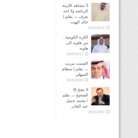
3 مشاهد للازمة
الرياضة ولا احد
يعرف ،،، بقلم |
خالد الهيت
2015/10/21
الكرة الكويتية ..
من هاويه الى
هاويه
2015/10/17
الصمت مريب
،،، بقلم | سطام
السهلي
2015/10/05
لا يصح إلا
الصحيح ،،، بقلم
/ محمد جميل
عبد القادر
2015/10/01