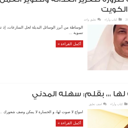
الكويت
2
كتاب وآراء
تعليق واحد
الوساطة من أبرز الوسائل البديلة لحل المنازعات، إذ تت
تسوية ...
أكمل القراءة »
لها ،،، بقلم: سهله المدني
كتاب وآراء
اضف تعليق
امواج لا صوت لها، و الخسارة لا يمكن وصف شعورك ...
أكمل القراءة »