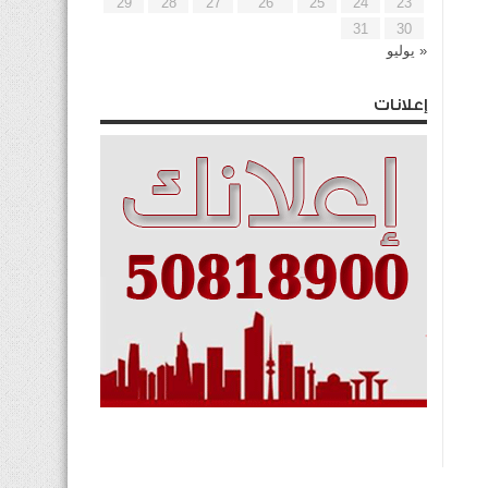
29
28
27
26
25
24
23
31
30
« يوليو
إعلانات