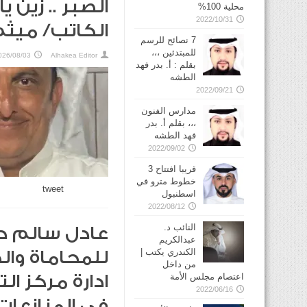
الصبر .. زين ي
محلية 100%
2022/10/31
الكاتب/ ميث
7 نصائح للرسم
للمبتدئين ،،،
026/08/03
Alhakea Editor
بقلم : أ. بدر فهد
الطشه
2022/09/21
مدارس الفنون
،،، بقلم أ. بدر
فهد الطشه
2022/09/02
قريبا افتتاح 3
خطوط مترو في
tweet
2022/08/12
النائب د.
عادل سالم دا
عبدالكريم
الكندري يكتب |
للمحاماة وال
من داخل
اعتصام مجلس الأمة
ادارة مركز ا
2022/06/16
في المنازعات