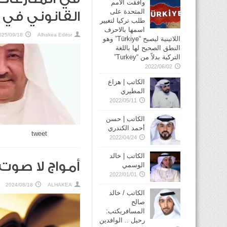
وافقت الأمم
المتحدة على
القانوني في 
طلب تركيا لتغيير
اسمها بالاحرف
025/09/18
Alhakea Editor
اللاتينية ليصبح “Türkiye” وهو
النطق الصحيح لها باللغة
التركية بدلاً من “Turkey”
2022/06/02
الكاتب | هزاع
المطيري
2022/05/11
الكاتب | حسن
أحمد الكندري
tweet
2022/04/24
الكاتب | خالد
أمواج لا صوت 
الوسمي
2022/01/01
2024/08/18
ALHAKEA
الكاتب / خالد
صالح
المسافريكتب:
رحيل .. الوافدين