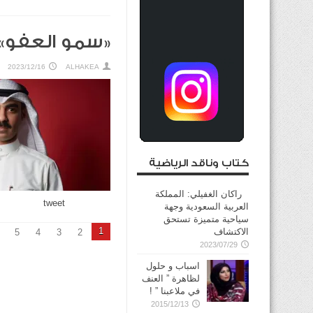
«سمو العفو» 
2023/12/16
ALHAKEA
كتاب وناقد الرياضية
راكان الغفيلي: المملكة
tweet
العربية السعودية وجهة
سياحية متميزة تستحق
1
الاكتشاف
5
4
3
2
2023/07/29
اسباب و حلول
لظاهرة ” العنف
في ملاعبنا ” !
2015/12/13