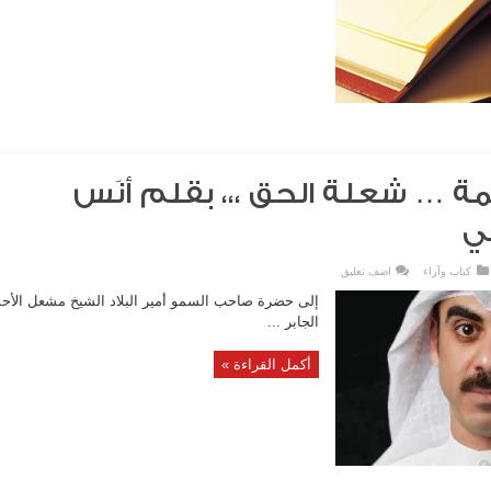
 … شعلة الحق ،،، بقلم أنَس
ي
كتاب وآراء
اضف تعليق
إلى حضرة صاحب السمو أمير البلاد الشيخ مشعل الأح
الجابر ...
أكمل القراءة »