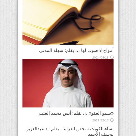
أمواج لا صوت لها ،،، بقلم: سهله المدني
2024/08/18
«سمو العفو» ،،، بقلم: أنس محمد العتيبي
2023/12/16
نساء الكويت سحقن الغزاة – بقلم : د.عبدالعزيز
يوسف الأحمد