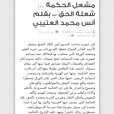
مشعل الحكمة …
شعلة الحق ،،، بقلم
أنَس محمد العتيبي
نشرت بواسطة:
ALHAKEA
في
كتاب وآراء
0
2023/12/21
إلى حضرة صاحب السمو أمير البلاد الشيخ مشعل
الأحمد الجابر الصباح حفظه الله ورعاه بين حبرة القلم
وصفحة الورقة التي ستكتب بها فضائلك ثمة مساحة
صغيرة، في هذه المساحة تضج صيحات عالية مدوية لكل
الفضائل والصفات النبيلة تتسابق فيما بينها إلى مقام
سموك. استمر هذا التنافس طويلا بينها إلى أن فازت
صفة الحكمة، حينها عم الهدوء والسكينة وارتسمت
ابتسامة الرضى، حينها سال الحبر على الورق مسطرا
حقيقة واقعٍ يعيشه الوطن والمواطنون، واقع فخرٍ
وشموخٍ واعتزاز. ها هي ذي الحكمة الممزوجة بالحلم
والأناة والعلم ترص الصفوف وتشحذ الهمم وتُأَلِف
النفوس وتُحَكِم الفكر وتغرس الحرية وتصدح بالحق، تلك
الحكمة التي نستمد منها العزيمة والتي بها صرنا جندا
مجندة في سبيل نمو وارتقاء تجربتنا الديموقراطية،
مسطرين بذلك حاضرا يشهد عليه التاريخ بالحكمة