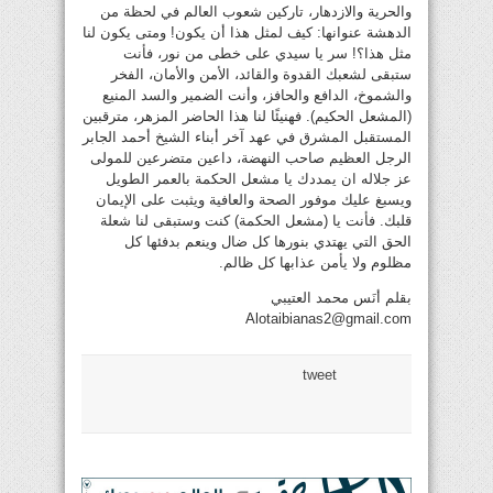
والحرية والازدهار، تاركين شعوب العالم في لحظة من
الدهشة عنوانها: كيف لمثل هذا أن يكون! ومتى يكون لنا
مثل هذا؟! سر يا سيدي على خطى من نور، فأنت
ستبقى لشعبك القدوة والقائد، الأمن والأمان، الفخر
والشموخ، الدافع والحافز، وأنت الضمير والسد المنيع
(المشعل الحكيم). فهنيئًا لنا هذا الحاضر المزهر، مترقبين
المستقبل المشرق في عهد آخر أبناء الشيخ أحمد الجابر
الرجل العظيم صاحب النهضة، داعين متضرعين للمولى
عز جلاله ان يمددك يا مشعل الحكمة بالعمر الطويل
ويسبغ عليك موفور الصحة والعافية ويثبت على الإيمان
قلبك. فأنت يا (مشعل الحكمة) كنت وستبقى لنا شعلة
الحق التي يهتدي بنورها كل ضال وينعم بدفئها كل
مظلوم ولا يأمن عذابها كل ظالم.
بقلم أنَس محمد العتيبي
Alotaibianas2@gmail.com
tweet