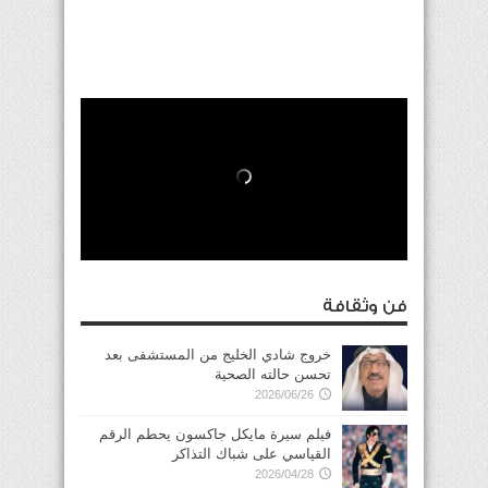
فن وثقافة
خروج شادي الخليج من المستشفى بعد
تحسن حالته الصحية
2026/06/26
فيلم سيرة مايكل جاكسون يحطم الرقم
القياسي على شباك التذاكر
2026/04/28