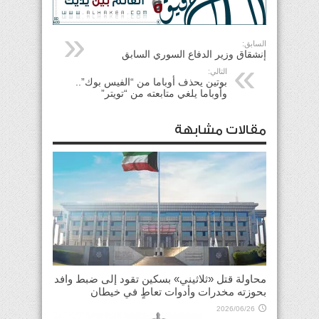
السابق:
إنشقاق وزير الدفاع السوري السابق
التالي:
بوتين يحذف أوباما من “الفيس بوك”..
وأوباما يلغي متابعته من “تويتر”
مقالات مشابهة
محاولة قتل «ثلاثيني» بسكين تقود إلى ضبط وافد
بحوزته مخدرات وأدوات تعاطٍ في خيطان
2026/06/26