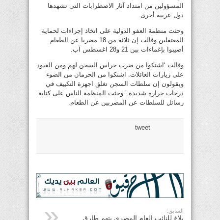
المسؤولين من امتداد آثار الاضطرابات التي تشهدها
دول عربية أخرى.
وحثت منظمة العفو الدولية على اتخاذ إجراءات لحماية
المعتقلين وقالت إن ثلاثة من 18 مضربا عن الطعام
أصيبوا بإغماءات بين 21 و28 اغسطس آب.
وقالت ‘اشتكوا من ضرب حراس السجن لهم ومن القيود
على زيارات العائلات. اشتكوا من الحرمان من الضوء
ويقولون إن سلطات السجن تغلق اجهزة التكييف في
درجات حرارة شديدة.’ وحثت المنظمة الناس على كتابة
رسائل للسلطات عن المضربين عن الطعام.
tweet
السابق:
بلاغ للنائب العام المصري يتهم طارق