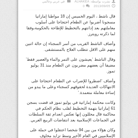
نشرت بواسطة:
ALHAKEA
في
عربي وعالمي
0
2013/09/05
قال ناشط ، اليوم الخميس إن 18 مواطنا إماراتيا
مسجونا أضربوا عن الطعام احتجاجا على أسلوب
معاملتهم بعد إدانتهم بالتخطيط للإطاحة بالحكومة،وفقا
لما ذكرته رويترز.
وأضاف الناشط القريب من أسر السجناء إن حالة اثنين
منهم على الاقل تتطلب العلاج بالمستشفى.
وقال الناشط ‘يعيشون على التمر والماء والعصير فقط’
مضيفا أن بعضهم مضربون عن الطعام منذ 31 يوليو
تموز.
وأضاف ‘اضطروا للإضراب عن الطعام احتجاجا على
الانتهاكات العديدة لحقوقهم كسجناء وعلى ما يبدو من
إساءة معاملة متعمدة.’
وكانت محكمة إماراتية في يوليو تموز قد قضت بسجن
61 إماراتيا بتهمة التخطيط لقلب نظام الحكم في
محاكمة قال محللون إنها تعكس انعدام ثقة السلطات
في الجماعات الإسلامية بعد انتفاضات الربيع العربي.
وكان هؤلاء من بين 94 شخصا اعتقلوا في حملة على
الإسلاميين في العام الأخير وسط تزايد مخاوف