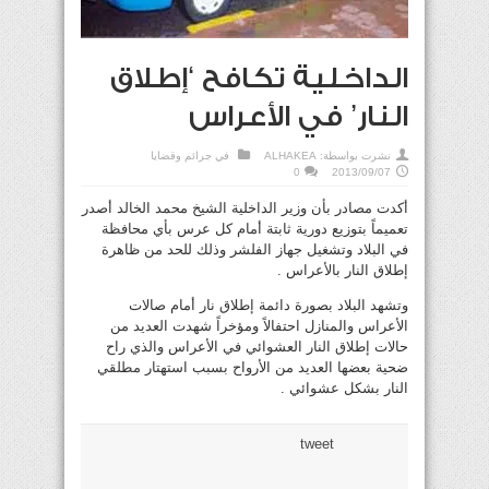
الداخلية تكافح ‘إطلاق
النار’ في الأعراس
نشرت بواسطة:
ALHAKEA
في
جرائم وقضايا
0
2013/09/07
أكدت مصادر بأن وزير الداخلية الشيخ محمد الخالد أصدر
تعميماً بتوزيع دورية ثابتة أمام كل عرس بأي محافظة
في البلاد وتشغيل جهاز الفلشر وذلك للحد من ظاهرة
إطلاق النار بالأعراس .
وتشهد البلاد بصورة دائمة إطلاق نار أمام صالات
الأعراس والمنازل احتفالاً ومؤخراً شهدت العديد من
حالات إطلاق النار العشوائي في الأعراس والذي راح
ضحية بعضها العديد من الأرواح بسبب استهتار مطلقي
النار بشكل عشوائي .
tweet