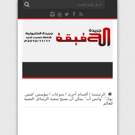
الرئيسية
/
أقسام أخرى
/
منوعات
/
مؤسس “فيس
بوك”: “واتس آب” يمكن أن يصبح منصة الرسائل النصية
للعالم