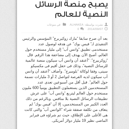
يصبح منصة الرسائل
النصية للعالم
نشرت بواسطة:
ALHAKEA
في
منوعات
0
2014/09/07
بعد أن صرح سابقا “مارك زوكيربرج” المؤسس والرئيس
التنفيذى لـ” فيس بوك” عن هدفه لوصول عدد
مستخدمى تطبيق “واتس آب” إلى مليار مستخدم حول
العالم، أصبح الآن يهدف إلى مضاعفة هذا الرقم. قال
“زوكربيرج”: “أعتقد أن واتس آب سيكون منصة عالمية
للرسائل النصية”، وذلك فى حفل أقيم فى مكسيكو
سيتى، وفقا لوكالة “بلومبرج”. وأضاف “أعتقد أن واتس
آب سيكون لديه الفرصة لتواصل 2 أو 3 مليارات نسمة
حول العالم”. قبل أقل من أسبوعين تعدى عدد
المستخدمين الذين يستعملون التطبيق يومياً 600 مليون
مستخدم حول العالم ليتربع “واتس آب” على عرش
تطبيقات الرسائل النصية بلا منافس. وبالرغم من ذلك
العدد الكبير من المستخدمين، إلا أن “فيس بوك” لم
يتعاف من تكلفة صفقة شراء “الواتس آب” والتى كانت
هى الأغلى على الإطلاق، حيث تم شراؤه فى فبراير
الماضى نظير 19 مليار دولار أمريكى.