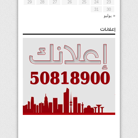
29
28
27
26
25
24
23
31
30
« يوليو
إعلانات