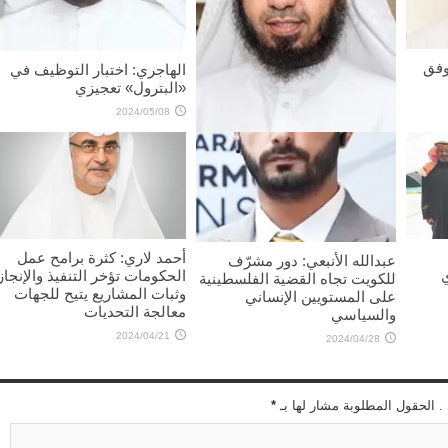
وفق
الهاجري: اختبار التوظيف في
«البترول» تعجيزي
2024/05/08
محمد الداهوم: هموم المواطنين
إصلاح الطرق و«الصحة»
2024/05/10
أحمد لاري: كثرة برامح عمل
عبدالله الأنبعي: دور مشرّف
الحكومات تؤخر التنفيذ والإنجاز
للكويت تجاه القضية الفلسطينية
وثبات المشاريع يتيح للجهات
على المستويين الإنساني
معالجة التحديات
والسياسي
2024/04/21
2024/04/28
 . الحقول المطلوبة مشار لها بـ
*