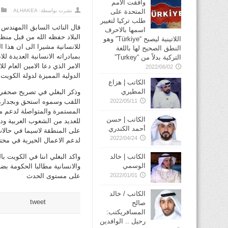
وافقت الأمم
المتحدة على
نشرت بواسطة:
ALHAKEA
طلب تركيا لتغيير
قال النائب السابق االمهندس 
اسمها بالاحرف
البلاد حفظه الله من قبل منظم
اللاتينية ليصبح “Türkiye” وهو
للانسانية مشيرا الى ان هذا ال
النطق الصحيح لها باللغة
بمبادراته الانسانية العديدة 
التركية بدلاً من “Turkey”
الامر الذي دعا الامين العام ل
2022/06/02
الدولية المميزة لدولة الكو
الكاتب | هزاع
المطيري
وذكر البغلي في تصريح صحفي 
2022/05/11
اللقب وسموه استحق وبجدارة و
المستمرة والمتواصلة لدعم مخ
الكاتب | حسن
للعديد من الشعوب العربية ودو
أحمد الكندري
على المنطقة لاسيما في حالات 
2022/04/24
لدعم الاعمال الخيرية في مختل
الكاتب | خالد
واكد البغلي اننا في الكويت بال
الوسمي
والانسانية مطالبا الحكومة بض
2022/01/01
على مستوى الحدث
الكاتب / خالد
tweet
صالح
المسافريكتب:
رحيل .. الوافدين