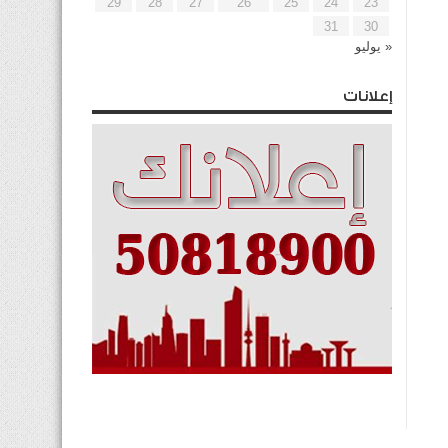
29
28
27
26
25
24
23
31
30
« يوليو
إعلانات