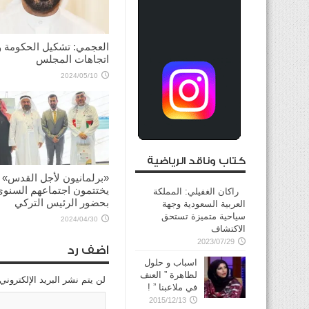
العجمي: تشكيل الحكومة 
اتجاهات المجلس
2024/05/10
كتاب وناقد الرياضية
«برلمانيون لأجل القدس»
يختتمون اجتماعهم السنوي
راكان الغفيلي: المملكة
بحضور الرئيس التركي
العربية السعودية وجهة
سياحية متميزة تستحق
2024/04/30
الاكتشاف
2023/07/29
اضف رد
اسباب و حلول
لظاهرة ” العنف
لن يتم نشر البريد الإلكتروني
في ملاعبنا ” !
2015/12/13