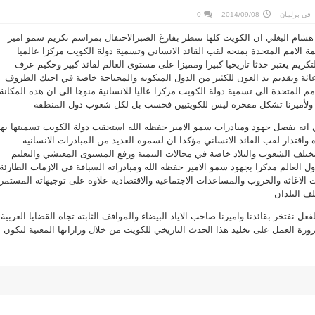
في
برلمان
2014/09/08
0
هشام البغلي ان الكويت كلها تنتظر بفارغ الصبرالاحتفال بمراسم تكريم سمو امير
ة الامم المتحدة بمنحه لقب القائد الانساني وتسمية دولة الكويت مركزا عالميا
تكريم يعتبر حدثا تاريخيا كبيرا ومميزا على مستوى العالم لقائد كبير وحكيم عرف
للاغاثة وتقديم يد العون للكثير من الدول المنكوبه والمحتاجة خاصة في احنك الظروف
لامم المتحدة الى تسمية دولة الكويت مركزا عاليا للانسانية منوها الى ان هذه المكانة
يت ولأميرنا تشكل مفخرة ليس للكويتيين فحسب بل لكل شعوب دول المنطقة
انه بفضل جهود ومبادرات سمو الامير حفظه الله استحقت دولة الكويت تسميتها بهذ
اقتدار لقب القائد الانساني مؤكدا ان لسموه العديد من المبادرات الانسانية
تلف الشعوب والبلاد خاصة في مجالات التنمية ورفع المستوى المعيشي والتعليم
ل العالم مذكرا بجهود سمو الامير حفظه الله ومبادراته السباقة في الازمات الطارئة
الاغاثة والحروب والمساعدات الاجتماعية والاقتصادية علاوة على توجيهاته المستمر
ف البلدان
فعل نفتخر بقائدنا واميرنا صاحب الاياد البيضاء والمواقف الثابته تجاه القضايا العربية
رورة العمل على تخليد هذا الحدث التاريخي للكويت من خلال وزاراتها المعنية لتكون