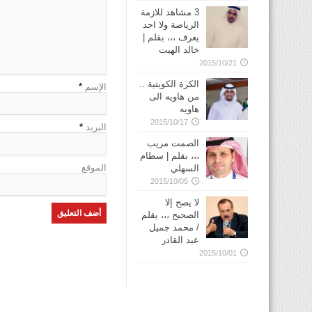
3 مشاهد للازمة
الرياضة ولا احد
يعرف ،،، بقلم |
خالد الهيت
2015/10/21
الكرة الكويتية ..
الإسم
*
من هاويه الى
هاويه
2015/10/17
البريد
*
الصمت مريب
،،، بقلم | سطام
الموقع
السهلي
2015/10/05
لا يصح إلا
الصحيح ،،، بقلم
/ محمد جميل
عبد القادر
2015/10/01