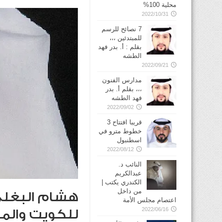
محلية 100%
2022/10/31
7 نصائح للرسم
للمبتدئين ،،،
بقلم : أ. بدر فهد
الطشه
2022/09/21
مدارس الفنون
،،، بقلم أ. بدر
فهد الطشه
2022/09/02
قريبا افتتاح 3
خطوط مترو في
2022/08/12
النائب د.
عبدالكريم
الكندري يكتب |
من داخل
هشام البغلي 
اعتصام مجلس الأمة
2022/06/16
للكويت والم