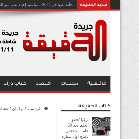
جديد الحقيقة
تخلّت عنها في 2021.. ميتا تعيد إحياء تقنية تثير الجدل بشأن انتهاك الخصوصية
الرئيسية
محليات
اقتصاد
كتاب وآراء
كتاب الحقيقة
الرئيسية
/
برلمان
/
هشام 
تركيا تُحقق
الحلم بعد 60
عام .. وتحتفل
بإنتاج أول سيارة