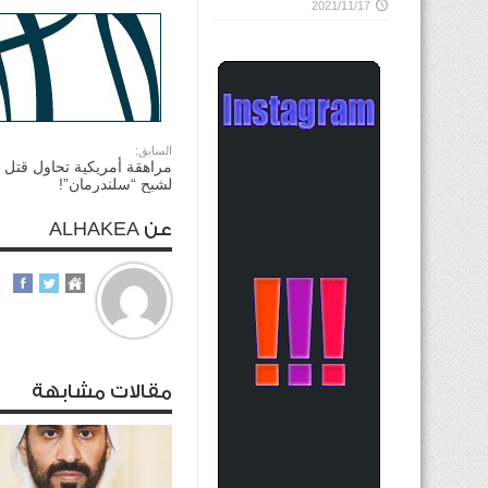
2021/11/17
السابق:
مراهقة أمريكية تحاول قتل 
لشبح “سلندرمان”!
عن ALHAKEA
مقالات مشابهة