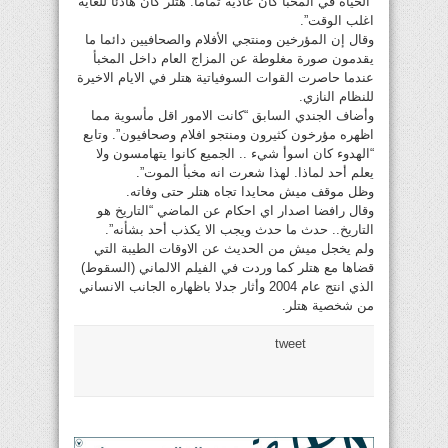
“الحياة في المخبأ كان عادية تماما. هتلر كان هادئا للغاية
اغلب الوقت”.
وقال إن المؤرخين ومنتجي الأفلام والصحافيين دائما ما
يقدمون صورة مغلوطة عن المزاج العام داخل المخبأ
عندما حاصرت القوات السوفياتية هتلر في الايام الاخيرة
للنظام النازي.
وأضاف الجندي السابق “كانت الامور اقل مأسوية مما
اظهره مؤرخون كثيرون ومنتجو افلام وصحافيون”. وتابع
“الهدوء كان اسوأ شيء .. الجميع كانوا يتهامسون ولا
يعلم أحد لماذا. لهذا شعرت انه مخبأ الموت”.
وظل موقف ميش محايدا تجاه هتلر حتى وفاته.
وقال رافضا اصدار اي احكام عن الماضي “التاريخ هو
التاريخ.. حدث ما حدث ويجب الا يكذب أحد بشأنه”.
ولم يخجل ميش من الحديث عن الاوقات الطيبة التي
قضاها مع هتلر كما وردت في الفيلم الالماني (السقوط)
الذي انتج عام 2004 وأثار جدلا باظهاره الجانب الانساني
من شخصية هتلر.
tweet