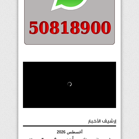
إرشيف الأخبار
أغسطس 2026
د
ن
ث
أرب
خ
ج
س