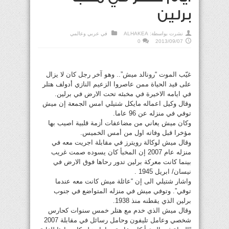
برلين
نشرت بواسطة:
ALHAKEA
في
عربي وعالمي
0
2013/09/07
غيّب الموت “رونالد ميش”.. وهو آخر رجل كان لا يزال
على قيد الحياة ممن عاصروا الزعيم النازي أدولف هتلر
في ايامه الاخيرة في مخبئه تحت الارض في برلين.
وقال وكيل اعماله مايكل شتيلي امس الجمعة إن ميش
توفي في منزله عن 96 عاما.
وكان ميش يعاني من مضاعفات أزمة قلبية اصيب بها
مؤخرا قبل وفاته اول من أمس الخميس.
وقال ميش لوكالة رويترز في مقابلة اجريت معه في
منزله عام 2007 إن المخبأ كان يسوده صمت غريب
بينما كانت معركة برلين تدور رحاها فوق الارض في
نيسان/ ابريل 1945 .
واشار شتيلي الى إن “عائلة ميش كانت معه عندما
توفي”. وتوفي ميش في منزله المتواضع في جنوب
برلين الذي يقطنه منذ 1938.
وقال ميش الذي خدم مع هتلر خمس سنوات كحارس
شخصي وعامل تليفون وحامل رسائل في مقابلة 2007