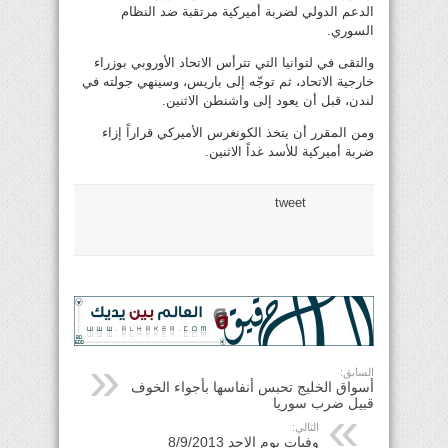
الدعم الدولي لضربة أميركية مرتقبة ضد النظام
السوري.
والتقى في لتوانيا التي تترأس الاتحاد الأوروبي بوزراء
خارجية الاتحاد، ثم توجّه إلى باريس، وسينهي جولته في
لندن، قبل أن يعود إلى واشنطن الاثنين.
ومن المقرر أن يتخذ الكونغرس الأميركي قراراً إزاء
ضربة أميركية للأسد غداً الاثنين.
tweet
السابق:
أسواق الخليج تحبس أنفاسها بأجواء الخوف
قبيل ضرب سوريا
التالي:
وفيات يوم الاحد 8/9/2013