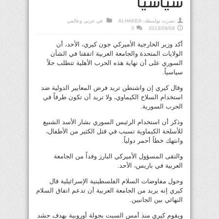
سياسياً
نشرت بواسطة:
ALHAKEA
في
عربي وعالمي
0
2013/09/08
أكد وزير الخارجية الأميركي جون كيري، الأحد، أن
الولايات المتحدة والجامعة العربية اتفقتا في الشأن
السوري على أن نهاية هذه الحرب الأهلية تتطلب حلاً
سياسياً.
وقال كيري إن واشنطن تريد فرض المعايير الدولية ضد
استخدام السلاح الكيماوي، ولا تريد أن تكون طرفاً في
الحرب السورية.
وذكر أن استخدام الرئيس السوري بشار الأسد الشنيع
للأسلحة الكيماوية تسبب في قتل الكثير من الأطفال،
وانتهك خطاً أحمر دولياً.
والتقى المسؤول الأميركي البارز وفداً من الجامعة
العربية في باريس، الأحد.
وحول مفاوضات السلام الفلسطينية الإسرائيلية قال
كيري إنه يريد من الجامعة العربية أن تدعم اتفاق السلام
النهائي بين الجانبين.
ويقوم كيري منذ أمس السبت بجولة أوروبية بهدف حشد