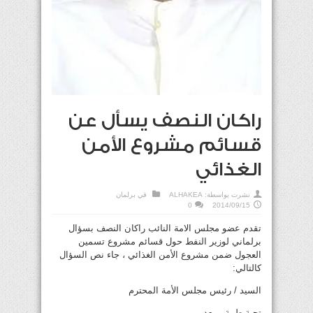
راكان النصف يسأل عن
قسائم مشروع الأمن
الغذائي
نشرت بواسطة:
ALHAKEA
في
برلمان
0
2014/09/15
تقدم عضو مجلس الامة النائب راكان النصف بسؤال
برلماني لوزير النفط حول قسائم مشروع تسمين
العجول ضمن مشروع الأمن الغذائي ، جاء نص السؤال
كالتالي:
السيد / رئيس مجلس الأمة المحترم
تحية طيبة و بعد ،،،