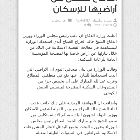
أراضيها للإسكان
نشرت بواسطة:
ALHAKEA
في
محليات
0
2013/09/10
أعلنت وزارة الدفاع ان نائب رئيس مجلس الوزراء ووزير
الدفاع الشيخ خالد الجراح الصباح أبدى استعداد الوزارة
للمساهمة في معالجة القضية الاسكانية في البلاد من
خلال تنازلها عن أراض خاصة بها لمصلحة المؤسسة
العامة للرعاية السكنية.
وقالت الوزارة في بيان صحافي اليوم ان الاراضي التي
أبدت استعدادها للتنازل عنها تقع في منطقتي المطلاع
وغرب عبدالله المبارك على أن يخصص جزء من
المشروعات السكنية المقترحة لمنتسبي الجيش
الكويتي.
وأضافت ان الموافقة المبدئية على ذلك جاءت عقب
لقاء الشيخ خالد الجراح مع وزير الدولة لشؤون الاسكان
ووزير الدولة لشؤون البلدية سالم الاذينة بتكليف من
سمو الشيخ جابر مبارك الحمد الصباح رئيس مجلس
الوزراء بضرورة البحث بجميع البدائل لانجاز المشروعات
الاسكانية للمواطنين في السنوات القليلة المقبلة.