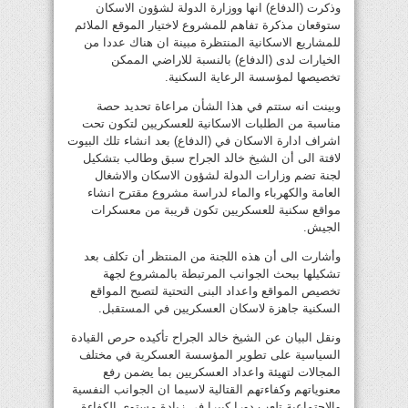
وذكرت (الدفاع) انها ووزارة الدولة لشؤون الاسكان
ستوقعان مذكرة تفاهم للمشروع لاختيار الموقع الملائم
للمشاريع الاسكانية المنتظرة مبينة ان هناك عددا من
الخيارات لدى (الدفاع) بالنسبة للاراضي الممكن
تخصيصها لمؤسسة الرعاية السكنية.
وبينت انه ستتم في هذا الشأن مراعاة تحديد حصة
مناسبة من الطلبات الاسكانية للعسكريين لتكون تحت
اشراف ادارة الاسكان في (الدفاع) بعد انشاء تلك البيوت
لافتة الى أن الشيخ خالد الجراح سبق وطالب بتشكيل
لجنة تضم وزارات الدولة لشؤون الاسكان والاشغال
العامة والكهرباء والماء لدراسة مشروع مقترح انشاء
مواقع سكنية للعسكريين تكون قريبة من معسكرات
الجيش.
وأشارت الى أن هذه اللجنة من المنتظر أن تكلف بعد
تشكيلها ببحث الجوانب المرتبطة بالمشروع لجهة
تخصيص المواقع واعداد البنى التحتية لتصبح المواقع
السكنية جاهزة لاسكان العسكريين في المستقبل.
ونقل البيان عن الشيخ خالد الجراح تأكيده حرص القيادة
السياسية على تطوير المؤسسة العسكرية في مختلف
المجالات لتهيئة واعداد العسكريين بما يضمن رفع
معنوياتهم وكفاءتهم القتالية لاسيما ان الجوانب النفسية
والاجتماعية تلعب دورا كبيرا في زيادة مستوى الكفاءة.