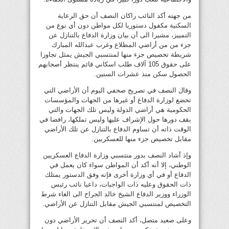
من جهته أكد النائب راكان النصف أن حق الرعاية
السكنية مكفول دستوريا لكل مواطن دون أي نوع من
التمييز، مشيرا الى أن بيان وزارة الدفاع بالتنازل عن
جزء من من أراضي المطلاع وغرب عبدالله المبارك
شريطة تخصيص جزء منها لمنتسبي الجيش يمثل تجاوزا
على حقوق 105 آلاف طلب اسكاني قائم ينتظر أصحابهم
الحصول سكن منذ عشرات السنين.
وقال النصف في تصريح صحفي اليوم أن الأراضي التي
تخضع لوزارة الدفاع أو غيرها من الجهات والمؤسسات
الحكومية هي أراضي الدولة وليس تلك الجهات والتي
يقف دورها حول الإشراف عليها وليس تملكها، رافضا في
الوقت ذاته أن تساوم الدفاع بالتنازل عن تلك الأراضي
مقابل تخصيص جزء منها للعسكريين.
وإذ أشاد النصف بدور منتسبي وزارة الدفاع العسكريين
الوطني، إلا أنه أكد أن المواطن سواء كان يعمل في
الدفاع أو في أي وزارة أخرى فإنه وفق الدستور يمتلك
ذات الحقوق وعليه ذات الواجبات، داعيا نائب رئيس
الوزراء ووزير الدفاع الشيخ خالد الجراح الى الغاء شرط
التخصيص لمنتسبي الجيش مقابل التنازل عن الأراضي.
وعلى صعيد متصل، أكد النصف أن تحرير الأراضي دون