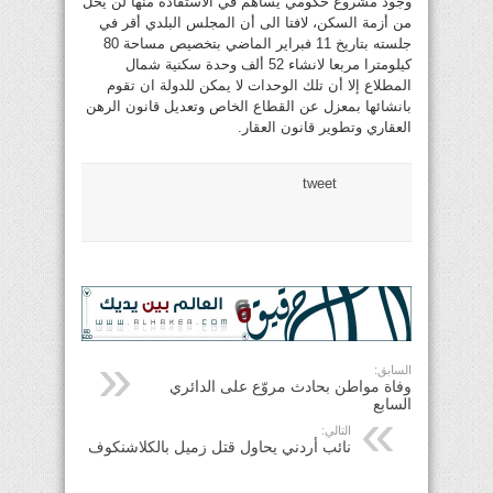
وجود مشروع حكومي يساهم في الاستفادة منها لن يحل
من أزمة السكن، لافتا الى أن المجلس البلدي أقر في
جلسته بتاريخ 11 فبراير الماضي بتخصيص مساحة 80
كيلومترا مربعا لانشاء 52 ألف وحدة سكنية شمال
المطلاع إلا أن تلك الوحدات لا يمكن للدولة ان تقوم
بانشائها بمعزل عن القطاع الخاص وتعديل قانون الرهن
العقاري وتطوير قانون العقار.
tweet
السابق:
وفاة مواطن بحادث مروّع على الدائري
السابع
التالي:
نائب أردني يحاول قتل زميل بالكلاشنكوف